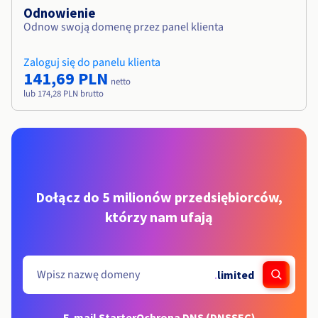
Odnowienie
Odnow swoją domenę przez panel klienta
Zaloguj się do panelu klienta
141,69 PLN
netto
lub 174,28 PLN brutto
Dołącz do 5 milionów przedsiębiorców,
którzy nam ufają
.
limited
E-mail Starter
Ochrona DNS (DNSSEC)