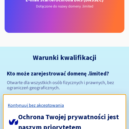
Dołączone do nazwy domeny .limited
Warunki kwalifikacji
Kto może zarejestrować domenę .limited?
Otwarte dla wszystkich osób fizycznych i prawnych, bez
ograniczeń geograficznych.
Zasady zarządzania i powiadomienia
Kontynuuj bez akceptowania
Od 1 do 10 lat
Ochrona Twojej prywatności jest
Okres rejestracji
naszym priorytetem