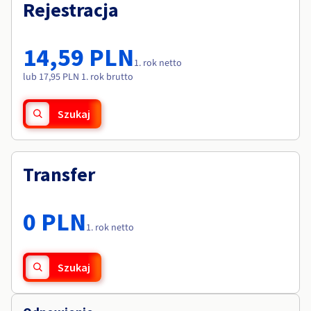
Dokumentacja
Dokumentacja
Rejestracja
Roadmap & Changelog
Cennik
Roadmap & Changelog
Roadmap & Changelog
Monitorowanie
Dostępność według regionów
Dokumentacja
14,59 PLN
Roadmap & Changelog
1. rok netto
Roadmap & Changelog
lub 17,95 PLN 1. rok brutto
Szukaj
Transfer
0 PLN
1. rok netto
Szukaj