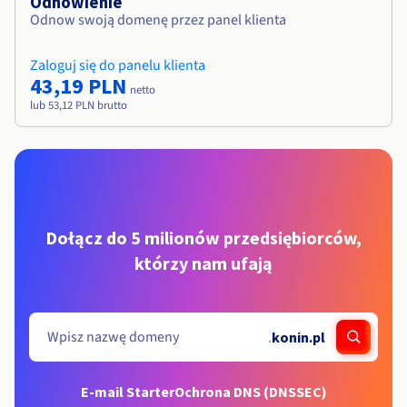
Odnowienie
Odnow swoją domenę przez panel klienta
Zaloguj się do panelu klienta
43,19 PLN
netto
lub 53,12 PLN brutto
Dołącz do 5 milionów przedsiębiorców,
którzy nam ufają
.
konin.pl
E-mail Starter
Ochrona DNS (DNSSEC)