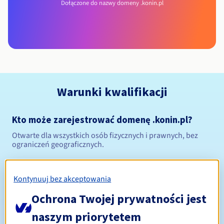
Dołączone do nazwy domeny .konin.pl
Warunki kwalifikacji
Kto może zarejestrować domenę .konin.pl?
Otwarte dla wszystkich osób fizycznych i prawnych, bez
ograniczeń geograficznych.
Zasady zarządzania i powiadomienia
Kontynuuj bez akceptowania
Od 1 do 10 lat
Okres rejestracji
Ochrona Twojej prywatności jest
naszym priorytetem