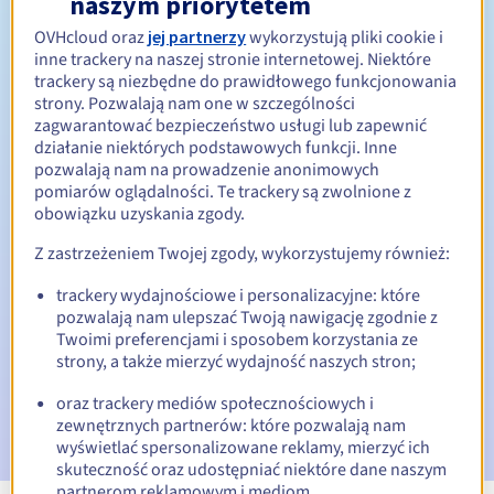
naszym priorytetem
OVHcloud oraz
jej partnerzy
wykorzystują pliki cookie i
Od 1 do 10 lat
Okres odnowienia
inne trackery na naszej stronie internetowej. Niektóre
trackery są niezbędne do prawidłowego funkcjonowania
strony. Pozwalają nam one w szczególności
zagwarantować bezpieczeństwo usługi lub zapewnić
Okres wykupu
działanie niektórych podstawowych funkcji. Inne
pozwalają nam na prowadzenie anonimowych
pomiarów oglądalności. Te trackery są zwolnione z
obowiązku uzyskania zgody.
Automatyczne powiadomienia:
Z zastrzeżeniem Twojej zgody, wykorzystujemy również:
E-maile ostrzegawcze:
60, 30, 15, 7 i 3 dni przed datą
wygaśnięcia
trackery wydajnościowe i personalizacyjne: które
pozwalają nam ulepszać Twoją nawigację zgodnie z
E-mail w dniu wygaśnięcia
powiadamiający o zawieszeniu
Twoimi preferencjami i sposobem korzystania ze
nazwy domeny
strony, a także mierzyć wydajność naszych stron;
E-mail po Redemption Grace Period
powiadamiający o
oraz trackery mediów społecznościowych i
usunięciu nazwy domeny
zewnętrznych partnerów: które pozwalają nam
wyświetlać spersonalizowane reklamy, mierzyć ich
skuteczność oraz udostępniać niektóre dane naszym
partnerom reklamowym i mediom