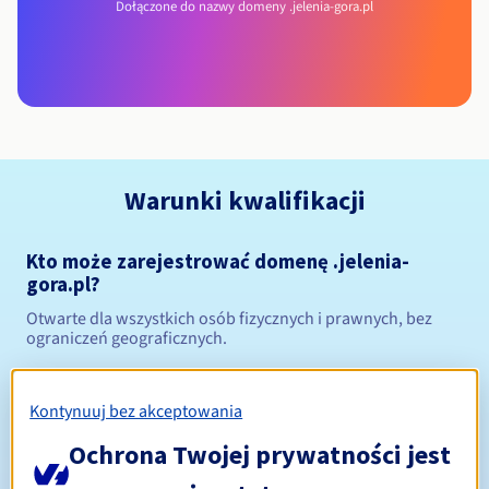
Dołączone do nazwy domeny .jelenia-gora.pl
Warunki kwalifikacji
Kto może zarejestrować domenę .jelenia-
gora.pl?
Otwarte dla wszystkich osób fizycznych i prawnych, bez
ograniczeń geograficznych.
Zasady zarządzania i powiadomienia
Kontynuuj bez akceptowania
Od 1 do 10 lat
Okres rejestracji
Ochrona Twojej prywatności jest