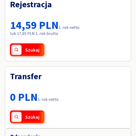
Dokumentacja
Dokumentacja
Rejestracja
Roadmap & Changelog
Cennik
Roadmap & Changelog
Roadmap & Changelog
Monitorowanie
Dostępność według regionów
Dokumentacja
14,59 PLN
Roadmap & Changelog
1. rok netto
Roadmap & Changelog
lub 17,95 PLN 1. rok brutto
Szukaj
Transfer
0 PLN
1. rok netto
Szukaj