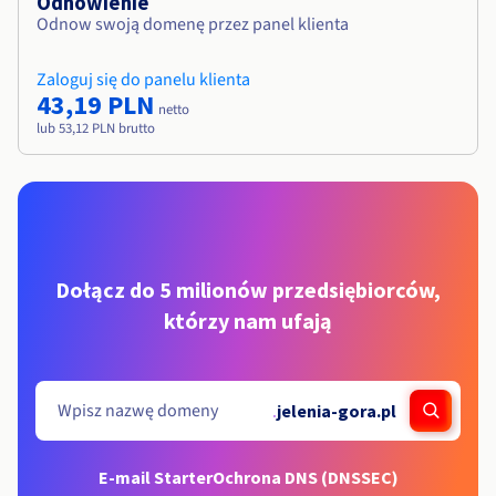
Odnowienie
Odnow swoją domenę przez panel klienta
Zaloguj się do panelu klienta
43,19 PLN
netto
lub 53,12 PLN brutto
Dołącz do 5 milionów przedsiębiorców,
którzy nam ufają
.
jelenia-gora.pl
E-mail Starter
Ochrona DNS (DNSSEC)