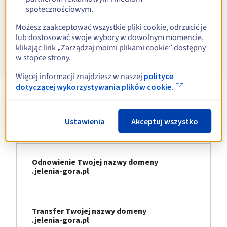
społecznościowym.
Zobacz wszystkie rozszerzenia
Możesz zaakceptować wszystkie pliki cookie, odrzucić je
lub dostosować swoje wybory w dowolnym momencie,
klikając link „Zarządzaj moimi plikami cookie” dostępny
Informacje o .jelenia-gora.pl
w stopce strony.
Więcej informacji znajdziesz w naszej
polityce
dotyczącej wykorzystywania plików cookie.
Rejestracja Twojej nazwy domeny
Ustawienia
Akceptuj wszystko
.jelenia-gora.pl
Odnowienie Twojej nazwy domeny
.jelenia-gora.pl
Transfer Twojej nazwy domeny
.jelenia-gora.pl