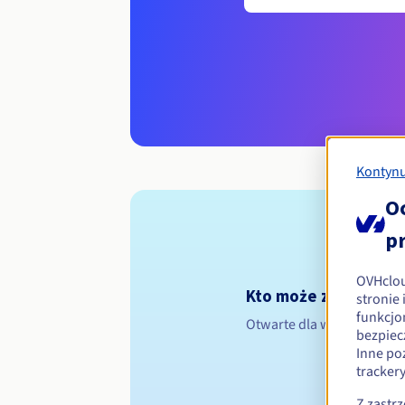
Kontynu
O
p
OVHclo
Kto może zarejestro
stronie
funkcjo
Otwarte dla wszystkich os
bezpiec
Inne po
tracker
Z zastr