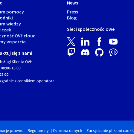
c
News
rum pomocy
Press
odniki
Blog
um wiedzy
Sieci społecznościowe
iczek
czność OVHcloud
my wsparcia
ktuj się z nami
bsługi Klienta OVH
 08:00-18:00
02 00
zgodnie z cennikiem operatora
macje prawne
Regulaminy
Ochrona danych
Zarządzanie plikami cooki