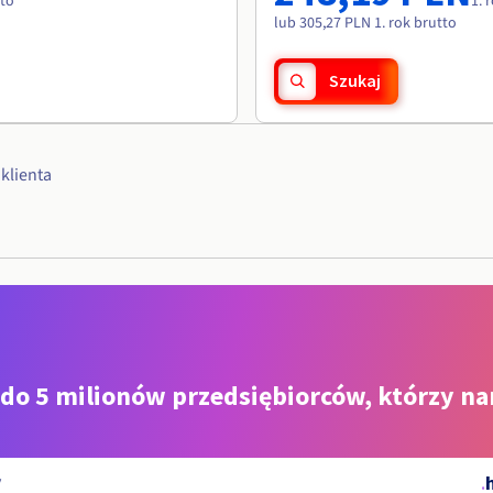
tto
1. 
lub 305,27 PLN 1. rok brutto
Szukaj
klienta
 do 5 milionów przedsiębiorców, którzy na
.