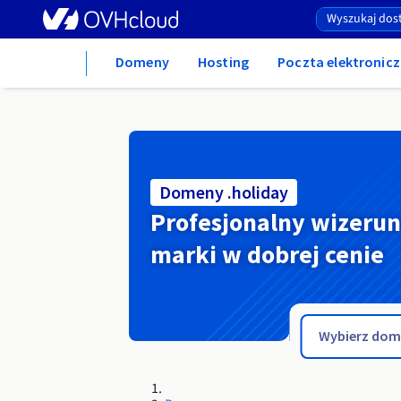
Home
Domeny
Hosting
Poczta elektronicz
Domeny .holiday
Profesjonalny wizeru
marki w dobrej cenie
.holdings