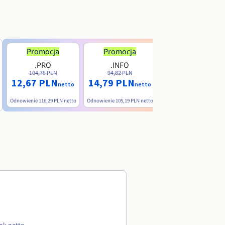
Promocja
Promocja
.PRO
.INFO
.ME
104,78 PLN
94,82 PLN
38,39 PLN
12,67 PLN
14,79 PLN
nett
netto
netto
Odnowienie
116,29 PLN
netto
Odnowienie
105,19 PLN
netto
Odnowienie
90,79 PLN
net