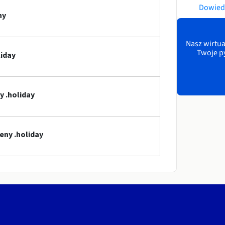
Dowiedz
ny
Nasz wirtua
Twoje p
iday
 .holiday
eny .holiday