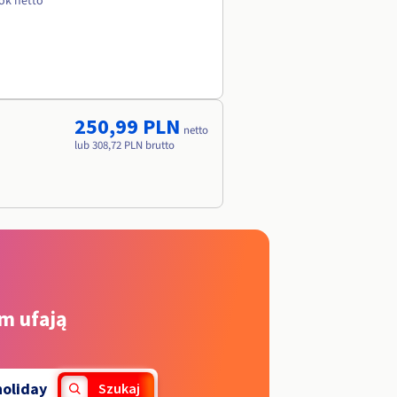
rok netto
250,99 PLN
netto
lub 308,72 PLN brutto
m ufają
holiday
Szukaj