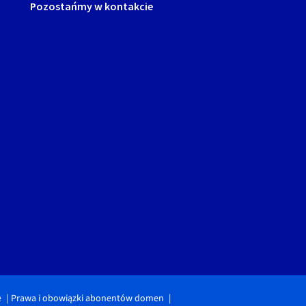
Pozostańmy w kontakcie
e
Prawa i obowiązki abonentów domen