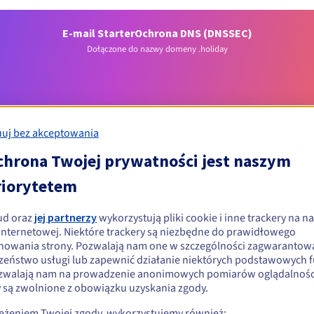
E-mail Starter
Ochrona DNS (DNSSEC)
Dołączone do nazwy domeny .holiday
uj bez akceptowania
chrona Twojej prywatności jest naszym
riorytetem
Warunki kwalifikacji
ud oraz
jej partnerzy
wykorzystują pliki cookie i inne trackery na na
wać domenę .holiday?
 internetowej. Niektóre trackery są niezbędne do prawidłowego
nowania strony. Pozwalają nam one w szczególności zagwarantow
ób fizycznych i prawnych, bez ograniczeń geograficznych.
zeństwo usługi lub zapewnić działanie niektórych podstawowych f
zwalają nam na prowadzenie anonimowych pomiarów oglądalności
Zasady zarządzania i powiadomienia
y są zwolnione z obowiązku uzyskania zgody.
zeżeniem Twojej zgody, wykorzystujemy również: