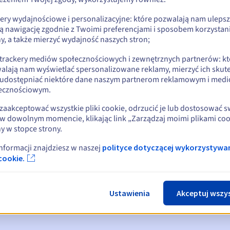
kery wydajnościowe i personalizacyjne: które pozwalają nam uleps
ą nawigację zgodnie z Twoimi preferencjami i sposobem korzystani
y, a także mierzyć wydajność naszych stron;
 trackery mediów społecznościowych i zewnętrznych partnerów: kt
alają nam wyświetlać spersonalizowane reklamy, mierzyć ich skut
 udostępniać niektóre dane naszym partnerom reklamowym i med
ecznościowym.
zaakceptować wszystkie pliki cookie, odrzucić je lub dostosować 
w dowolnym momencie, klikając link „Zarządzaj moimi plikami coo
y w stopce strony.
omienia:
, 30, 15, 7 i 3 dni przed datą wygaśnięcia
informacji znajdziesz w naszej
polityce dotyczącej wykorzystywa
cookie.
ia
powiadamiający o zawieszeniu nazwy domeny
ace Period
powiadamiający o usunięciu nazwy domeny
Ustawienia
Akceptuj wszy