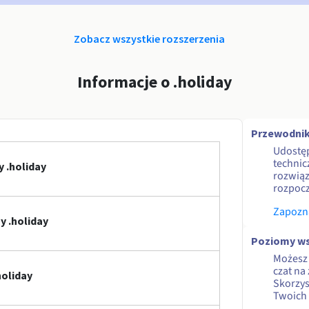
Zobacz wszystkie rozszerzenia
Informacje o .holiday
Przewodnik
Udostę
technic
 .holiday
rozwiąz
rozpocz
Zapozna
 .holiday
Poziomy ws
Możesz 
czat na
holiday
Skorzy
Twoich 