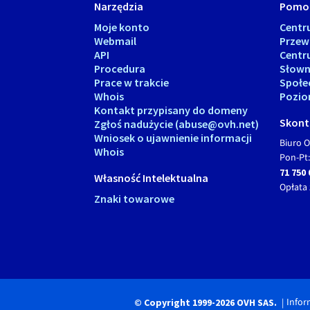
Narzędzia
Pomo
Moje konto
Cent
Webmail
Przew
API
Centr
Procedura
Słown
Prace w trakcie
Społe
Whois
Pozio
Kontakt przypisany do domeny
Skonta
Zgłoś nadużycie (abuse@ovh.net)
Wniosek o ujawnienie informacji
Biuro O
Whois
Pon-Pt:
71 750 
Własność Intelektualna
Opłata 
Znaki towarowe
Infor
© Copyright 1999-2026 OVH SAS.