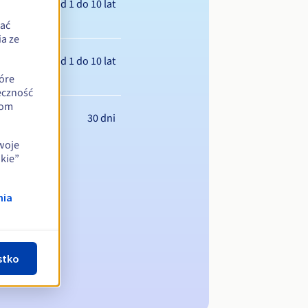
Od 1 do 10 lat
zać
a ze
Od 1 do 10 lat
óre
eczność
iom
30 dni
swoje
kie”
nia
stko