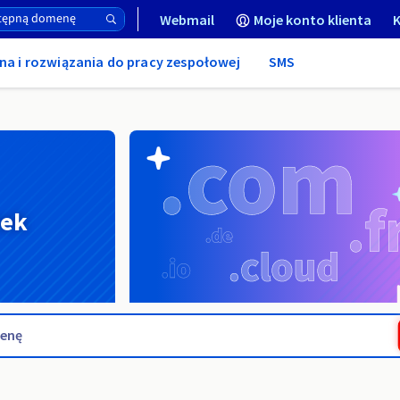
Webmail
Moje konto klienta
K
na i rozwiązania do pracy zespołowej
SMS
nek