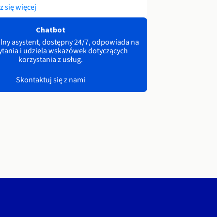
 się więcej
Chatbot
lny asystent, dostępny 24/7, odpowiada na
ytania i udziela wskazówek dotyczących
korzystania z usług.
Skontaktuj się z nami