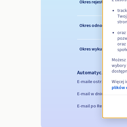
Okres rejestracji
trac
Twoj
stron
Okres odnowienia
oraz
pozw
oraz
Okres wykupu
społ
Możesz 
wybory 
dostępn
Automatyczne powiad
E-maile ostrzegawcze:
60
Więcej 
plików 
E-mail w dniu wygaśnięc
E-mail po Redemption Gr