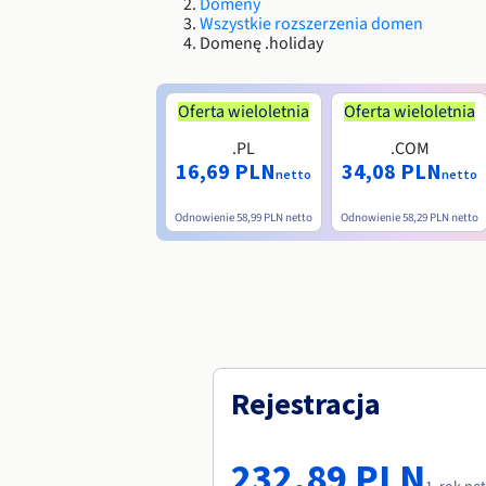
Domeny
Wszystkie rozszerzenia domen
Domenę .holiday
Oferta wieloletnia
Oferta wieloletnia
.PL
.COM
16,69 PLN
34,08 PLN
netto
netto
Odnowienie
58,99 PLN
netto
Odnowienie
58,29 PLN
netto
Rejestracja
232,89 PLN