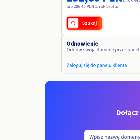
1. rok ne
lub 286,45 PLN 1. rok brutto
Szukaj
Odnowienie
Odnow swoją domenę przez panel 
Zaloguj się do panelu klienta
Dołącz