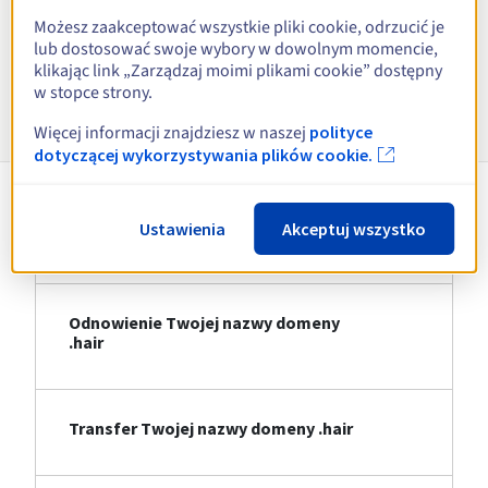
Możesz zaakceptować wszystkie pliki cookie, odrzucić je
Zobacz wszystkie rozszerzenia
lub dostosować swoje wybory w dowolnym momencie,
klikając link „Zarządzaj moimi plikami cookie” dostępny
w stopce strony.
Informacje o .hair
Więcej informacji znajdziesz w naszej
polityce
dotyczącej wykorzystywania plików cookie.
Ustawienia
Akceptuj wszystko
Rejestracja Twojej nazwy domeny .hair
Odnowienie Twojej nazwy domeny
.hair
Transfer Twojej nazwy domeny .hair