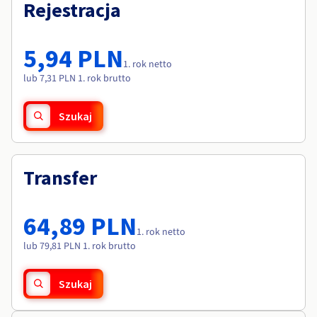
Dokumentacja
Dokumentacja
Rejestracja
Roadmap & Changelog
Cennik
Roadmap & Changelog
Roadmap & Changelog
Monitorowanie
Dostępność według regionów
Dokumentacja
5,94 PLN
Roadmap & Changelog
1. rok netto
Roadmap & Changelog
lub 7,31 PLN 1. rok brutto
Szukaj
Transfer
64,89 PLN
1. rok netto
lub 79,81 PLN 1. rok brutto
Szukaj