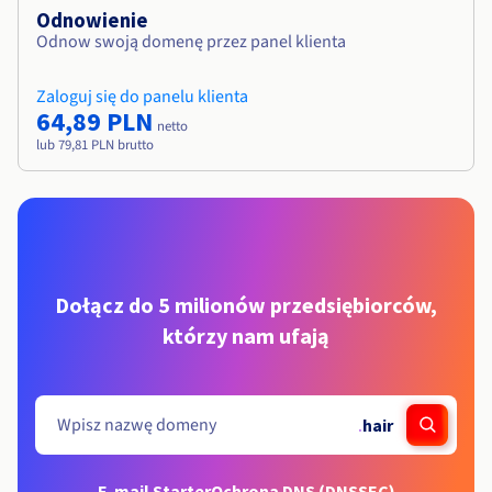
Odnowienie
Odnow swoją domenę przez panel klienta
Zaloguj się do panelu klienta
64,89 PLN
netto
lub 79,81 PLN brutto
Dołącz do 5 milionów przedsiębiorców,
którzy nam ufają
.
hair
E-mail Starter
Ochrona DNS (DNSSEC)