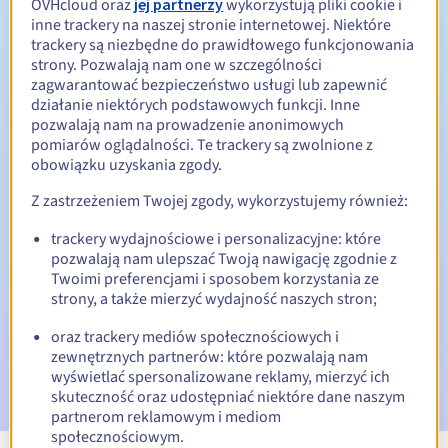
OVHcloud oraz
jej partnerzy
wykorzystują pliki cookie i
inne trackery na naszej stronie internetowej. Niektóre
Od 1 do 10 lat
Okres odnowienia
trackery są niezbędne do prawidłowego funkcjonowania
strony. Pozwalają nam one w szczególności
zagwarantować bezpieczeństwo usługi lub zapewnić
działanie niektórych podstawowych funkcji. Inne
30 dni
Okres wykupu
pozwalają nam na prowadzenie anonimowych
pomiarów oglądalności. Te trackery są zwolnione z
obowiązku uzyskania zgody.
Z zastrzeżeniem Twojej zgody, wykorzystujemy również:
Automatyczne powiadomienia:
E-maile ostrzegawcze:
60, 30, 15, 7 i 3 dni przed datą
trackery wydajnościowe i personalizacyjne: które
wygaśnięcia
pozwalają nam ulepszać Twoją nawigację zgodnie z
Twoimi preferencjami i sposobem korzystania ze
E-mail w dniu wygaśnięcia
powiadamiający o zawieszeniu
strony, a także mierzyć wydajność naszych stron;
nazwy domeny
oraz trackery mediów społecznościowych i
E-mail po Redemption Grace Period
powiadamiający o
zewnętrznych partnerów: które pozwalają nam
usunięciu nazwy domeny
wyświetlać spersonalizowane reklamy, mierzyć ich
skuteczność oraz udostępniać niektóre dane naszym
partnerom reklamowym i mediom
społecznościowym.