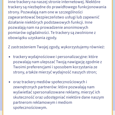
inne trackery na naszej stronie internetowej. Niektóre
trackery są niezbędne do prawidłowego funkcjonowania
Od 1 do 10 lat
Okres odnowienia
strony. Pozwalają nam one w szczególności
zagwarantować bezpieczeństwo usługi lub zapewnić
działanie niektórych podstawowych funkcji. Inne
pozwalają nam na prowadzenie anonimowych
30 dni
Okres wykupu
pomiarów oglądalności. Te trackery są zwolnione z
obowiązku uzyskania zgody.
Z zastrzeżeniem Twojej zgody, wykorzystujemy również:
Automatyczne powiadomienia:
trackery wydajnościowe i personalizacyjne: które
E-maile ostrzegawcze:
60, 30, 15, 7 i 3 dni przed datą
pozwalają nam ulepszać Twoją nawigację zgodnie z
wygaśnięcia
Twoimi preferencjami i sposobem korzystania ze
strony, a także mierzyć wydajność naszych stron;
E-mail w dniu wygaśnięcia
powiadamiający o zawieszeniu
nazwy domeny
oraz trackery mediów społecznościowych i
zewnętrznych partnerów: które pozwalają nam
E-mail po Redemption Grace Period
powiadamiający o
wyświetlać spersonalizowane reklamy, mierzyć ich
usunięciu nazwy domeny
skuteczność oraz udostępniać niektóre dane naszym
partnerom reklamowym i mediom
społecznościowym.