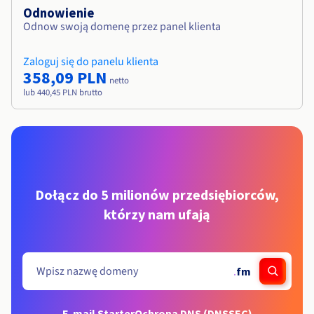
Odnowienie
Odnow swoją domenę przez panel klienta
Zaloguj się do panelu klienta
358,09 PLN
netto
lub 440,45 PLN brutto
Dołącz do 5 milionów przedsiębiorców,
którzy nam ufają
.
fm
E-mail Starter
Ochrona DNS (DNSSEC)