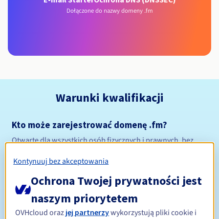
Dołączone do nazwy domeny .fm
Warunki kwalifikacji
Kto może zarejestrować domenę .fm?
Otwarte dla wszystkich osób fizycznych i prawnych, bez
ograniczeń geograficznych.
Kontynuuj bez akceptowania
Zasady zarządzania i powiadomienia
Ochrona Twojej prywatności jest
Od 1 do 10 lat
naszym priorytetem
Okres rejestracji
OVHcloud oraz
jej partnerzy
wykorzystują pliki cookie i