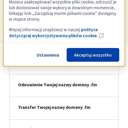
Możesz zaakceptować wszystkie pliki cookie, odrzucić je
lub dostosować swoje wybory w dowolnym momencie,
Zobacz wszystkie rozszerzenia
klikając link „Zarządzaj moimi plikami cookie” dostępny
w stopce strony.
Informacje o .fm
Więcej informacji znajdziesz w naszej
polityce
dotyczącej wykorzystywania plików cookie.
Ustawienia
Akceptuj wszystko
Rejestracja Twojej nazwy domeny .fm
Odnowienie Twojej nazwy domeny .fm
Transfer Twojej nazwy domeny .fm