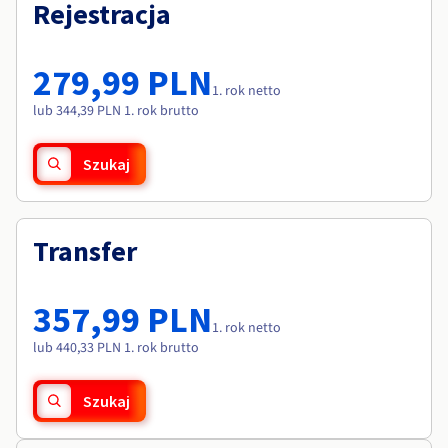
Dokumentacja
Dokumentacja
Rejestracja
Roadmap & Changelog
Cennik
Roadmap & Changelog
Roadmap & Changelog
Monitorowanie
Dostępność według regionów
Dokumentacja
279,99 PLN
Roadmap & Changelog
1. rok netto
Roadmap & Changelog
lub 344,39 PLN 1. rok brutto
Szukaj
Transfer
357,99 PLN
1. rok netto
lub 440,33 PLN 1. rok brutto
Szukaj