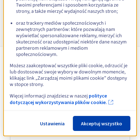
Twoimi preferencjami i sposobem korzystania ze
Zobacz wszystkie rozszerzenia
strony, a także mierzyć wydajność naszych stron;
oraz trackery mediów społecznościowych i
Informacje o .email
zewnętrznych partnerów: które pozwalają nam
wyświetlać spersonalizowane reklamy, mierzyć ich
skuteczność oraz udostępniać niektóre dane naszym
partnerom reklamowym i mediom
społecznościowym.
Możesz zaakceptować wszystkie pliki cookie, odrzucić je
About .email
lub dostosować swoje wybory w dowolnym momencie,
klikając link „Zarządzaj moimi plikami cookie” dostępny
w stopce strony.
Więcej o rozszerzeniu .email
Więcej informacji znajdziesz w naszej
polityce
dotyczącej wykorzystywania plików cookie.
Dlaczego warto wybrać to
rozszerzenie domeny?
Ustawienia
Akceptuj wszystko