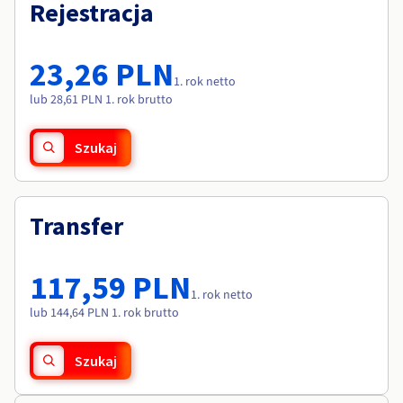
Dokumentacja
Dokumentacja
Rejestracja
Roadmap & Changelog
Cennik
Roadmap & Changelog
Roadmap & Changelog
Monitorowanie
Dostępność według regionów
Dokumentacja
23,26 PLN
Roadmap & Changelog
1. rok netto
Roadmap & Changelog
lub 28,61 PLN 1. rok brutto
Szukaj
Transfer
117,59 PLN
1. rok netto
lub 144,64 PLN 1. rok brutto
Szukaj