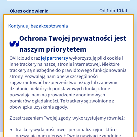
Od 1 do 10 lat
Okres odnowienia
Kontynuuj bez akceptowania
30 dni
Okres wykupu
Ochrona Twojej prywatności jest
naszym priorytetem
OVHcloud oraz
jej partnerzy
wykorzystują pliki cookie i
Automatyczne powiadomienia:
inne trackery na naszej stronie internetowej. Niektóre
trackery są niezbędne do prawidłowego funkcjonowania
E-maile ostrzegawcze:
60, 30, 15, 7 i 3 dni przed datą
strony. Pozwalają nam one w szczególności
wygaśnięcia
zagwarantować bezpieczeństwo usługi lub zapewnić
działanie niektórych podstawowych funkcji. Inne
E-mail w dniu wygaśnięcia
powiadamiający o zawieszeniu
pozwalają nam na prowadzenie anonimowych
nazwy domeny
pomiarów oglądalności. Te trackery są zwolnione z
obowiązku uzyskania zgody.
E-mail po Redemption Grace Period
powiadamiający o
usunięciu nazwy domeny
Z zastrzeżeniem Twojej zgody, wykorzystujemy również:
trackery wydajnościowe i personalizacyjne: które
pozwalają nam ulepszać Twoją nawigację zgodnie z