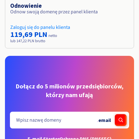
Odnowienie
Odnow swoją domenę przez panel klienta
Zaloguj się do panelu klienta
119,69 PLN
netto
lub 147,22 PLN brutto
Dołącz do 5 milionów przedsiębiorców,
którzy nam ufają
.
email
E-mail Starter
Ochrona DNS (DNSSEC)