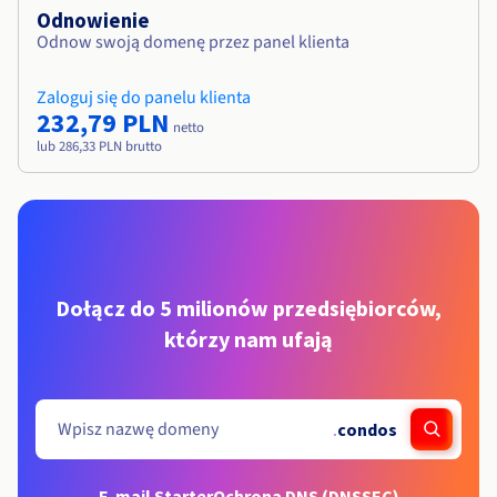
Odnowienie
Odnow swoją domenę przez panel klienta
Zaloguj się do panelu klienta
232,79 PLN
netto
lub 286,33 PLN brutto
Dołącz do 5 milionów przedsiębiorców,
którzy nam ufają
.
condos
E-mail Starter
Ochrona DNS (DNSSEC)