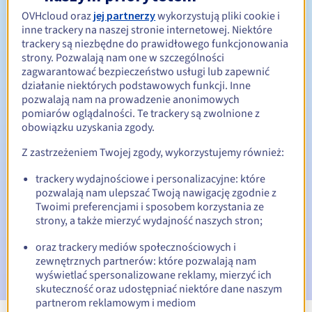
OVHcloud oraz
jej partnerzy
wykorzystują pliki cookie i
Od 1 do 10 lat
Okres odnowienia
inne trackery na naszej stronie internetowej. Niektóre
trackery są niezbędne do prawidłowego funkcjonowania
strony. Pozwalają nam one w szczególności
zagwarantować bezpieczeństwo usługi lub zapewnić
30 dni
Okres wykupu
działanie niektórych podstawowych funkcji. Inne
pozwalają nam na prowadzenie anonimowych
pomiarów oglądalności. Te trackery są zwolnione z
obowiązku uzyskania zgody.
Automatyczne powiadomienia:
Z zastrzeżeniem Twojej zgody, wykorzystujemy również:
E-maile ostrzegawcze:
60, 30, 15, 7 i 3 dni przed datą
wygaśnięcia
trackery wydajnościowe i personalizacyjne: które
pozwalają nam ulepszać Twoją nawigację zgodnie z
E-mail w dniu wygaśnięcia
powiadamiający o zawieszeniu
Twoimi preferencjami i sposobem korzystania ze
nazwy domeny
strony, a także mierzyć wydajność naszych stron;
oraz trackery mediów społecznościowych i
E-mail po Redemption Grace Period
powiadamiający o
usunięciu nazwy domeny
zewnętrznych partnerów: które pozwalają nam
wyświetlać spersonalizowane reklamy, mierzyć ich
skuteczność oraz udostępniać niektóre dane naszym
partnerom reklamowym i mediom