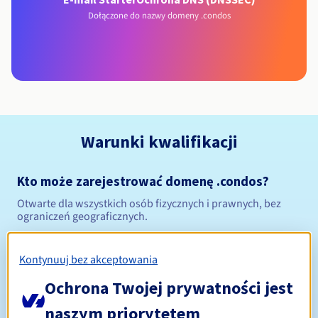
Dołączone do nazwy domeny .condos
Warunki kwalifikacji
Kto może zarejestrować domenę .condos?
Otwarte dla wszystkich osób fizycznych i prawnych, bez
ograniczeń geograficznych.
Zasady zarządzania i powiadomienia
Kontynuuj bez akceptowania
Od 1 do 10 lat
Ochrona Twojej prywatności jest
Okres rejestracji
naszym priorytetem