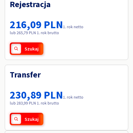
Dokumentacja
Dokumentacja
Rejestracja
Roadmap & Changelog
Cennik
Roadmap & Changelog
Roadmap & Changelog
Monitorowanie
Dostępność według regionów
Dokumentacja
216,09 PLN
Roadmap & Changelog
1. rok netto
Roadmap & Changelog
lub 265,79 PLN 1. rok brutto
Szukaj
Transfer
230,89 PLN
1. rok netto
lub 283,99 PLN 1. rok brutto
Szukaj