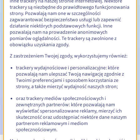
inne trackery na naszej stronie internetowej. Niektóre
trackery są niezbędne do prawidłowego funkcjonowania
Od 1 do 5 lat
Okres odnowienia
strony. Pozwalają nam one w szczególności
zagwarantować bezpieczeństwo usługi lub zapewnić
działanie niektórych podstawowych funkcji. Inne
pozwalają nam na prowadzenie anonimowych
31 dni
Okres wykupu
pomiarów oglądalności. Te trackery są zwolnione z
obowiązku uzyskania zgody.
Z zastrzeżeniem Twojej zgody, wykorzystujemy również:
Automatyczne powiadomienia:
trackery wydajnościowe i personalizacyjne: które
E-maile ostrzegawcze:
60, 30, 15, 7 i 3 dni przed datą
pozwalają nam ulepszać Twoją nawigację zgodnie z
wygaśnięcia
Twoimi preferencjami i sposobem korzystania ze
strony, a także mierzyć wydajność naszych stron;
E-mail w dniu wygaśnięcia
powiadamiający o zawieszeniu
nazwy domeny
oraz trackery mediów społecznościowych i
zewnętrznych partnerów: które pozwalają nam
wyświetlać spersonalizowane reklamy, mierzyć ich
E-mail po Redemption Grace Period
powiadamiający o
usunięciu nazwy domeny
skuteczność oraz udostępniać niektóre dane naszym
partnerom reklamowym i mediom
społecznościowym.