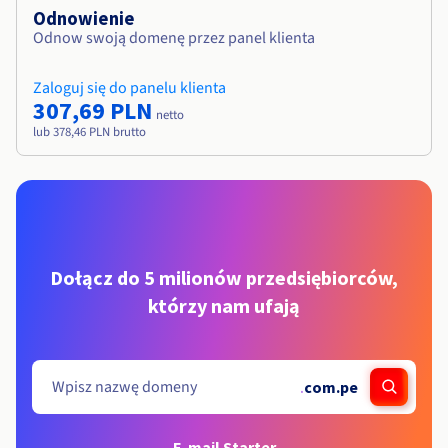
Odnowienie
Odnow swoją domenę przez panel klienta
Zaloguj się do panelu klienta
307,69 PLN
netto
lub 378,46 PLN brutto
Dołącz do 5 milionów przedsiębiorców,
którzy nam ufają
.
com.pe
E-mail Starter