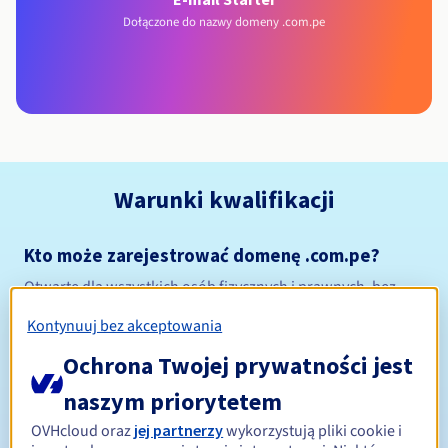
Dołączone do nazwy domeny .com.pe
Warunki kwalifikacji
Kto może zarejestrować domenę .com.pe?
Otwarte dla wszystkich osób fizycznych i prawnych, bez
ograniczeń geograficznych.
Kontynuuj bez akceptowania
Zasady zarządzania i powiadomienia
Ochrona Twojej prywatności jest
naszym priorytetem
Od 1 do 5 lat
Okres rejestracji
OVHcloud oraz
jej partnerzy
wykorzystują pliki cookie i