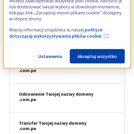
Możesz zaakceptować wszystkie pliki cookie, odrzucić je
lub dostosować swoje wybory w dowolnym momencie,
Zobacz wszystkie rozszerzenia
klikając link „Zarządzaj moimi plikami cookie” dostępny
w stopce strony.
Informacje o .com.pe
Więcej informacji znajdziesz w naszej
polityce
dotyczącej wykorzystywania plików cookie.
Ustawienia
Akceptuj wszystko
Rejestracja Twojej nazwy domeny
.com.pe
Odnowienie Twojej nazwy domeny
.com.pe
Transfer Twojej nazwy domeny
.com.pe