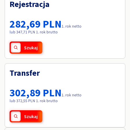
Dokumentacja
Dokumentacja
Rejestracja
Roadmap & Changelog
Cennik
Roadmap & Changelog
Roadmap & Changelog
Monitorowanie
Dostępność według regionów
Dokumentacja
282,69 PLN
Roadmap & Changelog
1. rok netto
Roadmap & Changelog
lub 347,71 PLN 1. rok brutto
Szukaj
Transfer
302,89 PLN
1. rok netto
lub 372,55 PLN 1. rok brutto
Szukaj