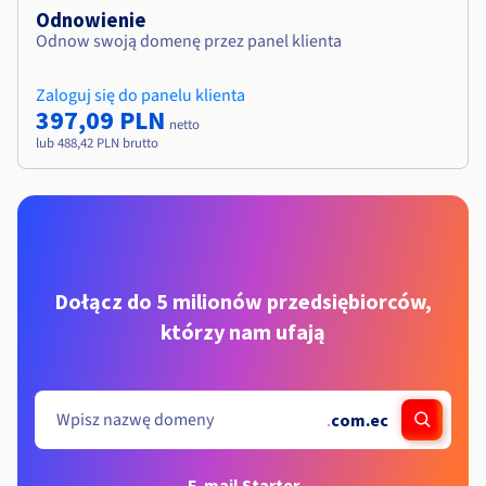
Odnowienie
Odnow swoją domenę przez panel klienta
Zaloguj się do panelu klienta
397,09 PLN
netto
lub 488,42 PLN brutto
Dołącz do 5 milionów przedsiębiorców,
którzy nam ufają
.
com.ec
E-mail Starter