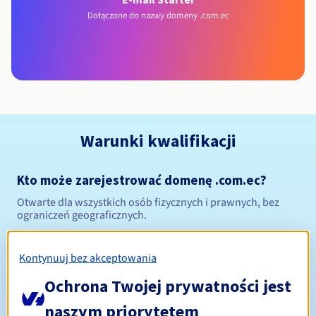
Dołączone do nazwy domeny .com.ec
Warunki kwalifikacji
Kto może zarejestrować domenę .com.ec?
Otwarte dla wszystkich osób fizycznych i prawnych, bez
ograniczeń geograficznych.
Zasady zarządzania i powiadomienia
Kontynuuj bez akceptowania
Od 1 do 10 lat
Ochrona Twojej prywatności jest
Okres rejestracji
naszym priorytetem