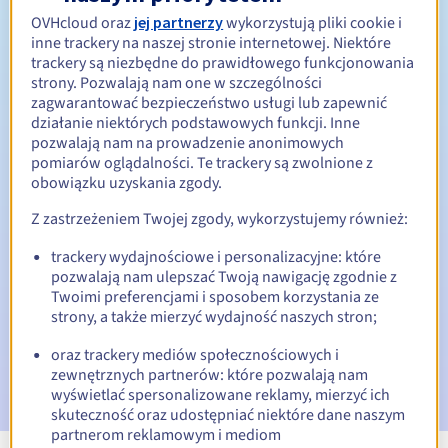
OVHcloud oraz
jej partnerzy
wykorzystują pliki cookie i
Od 1 do 10 lat
Okres odnowienia
inne trackery na naszej stronie internetowej. Niektóre
trackery są niezbędne do prawidłowego funkcjonowania
strony. Pozwalają nam one w szczególności
zagwarantować bezpieczeństwo usługi lub zapewnić
30 dni
Okres wykupu
działanie niektórych podstawowych funkcji. Inne
pozwalają nam na prowadzenie anonimowych
pomiarów oglądalności. Te trackery są zwolnione z
obowiązku uzyskania zgody.
Automatyczne powiadomienia:
Z zastrzeżeniem Twojej zgody, wykorzystujemy również:
E-maile ostrzegawcze:
60, 30, 15, 7 i 3 dni przed datą
wygaśnięcia
trackery wydajnościowe i personalizacyjne: które
pozwalają nam ulepszać Twoją nawigację zgodnie z
E-mail w dniu wygaśnięcia
powiadamiający o zawieszeniu
Twoimi preferencjami i sposobem korzystania ze
nazwy domeny
strony, a także mierzyć wydajność naszych stron;
oraz trackery mediów społecznościowych i
E-mail po Redemption Grace Period
powiadamiający o
usunięciu nazwy domeny
zewnętrznych partnerów: które pozwalają nam
wyświetlać spersonalizowane reklamy, mierzyć ich
skuteczność oraz udostępniać niektóre dane naszym
partnerom reklamowym i mediom