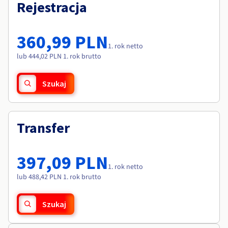
Dokumentacja
Dokumentacja
Rejestracja
Roadmap & Changelog
Cennik
Roadmap & Changelog
Roadmap & Changelog
Monitorowanie
Dostępność według regionów
Dokumentacja
360,99 PLN
Roadmap & Changelog
1. rok netto
Roadmap & Changelog
lub 444,02 PLN 1. rok brutto
Szukaj
Transfer
397,09 PLN
1. rok netto
lub 488,42 PLN 1. rok brutto
Szukaj