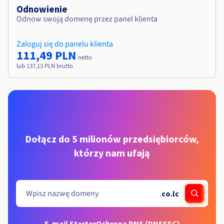
Odnowienie
Odnow swoją domenę przez panel klienta
Zaloguj się do panelu klienta
111,49 PLN
netto
lub 137,13 PLN brutto
Dołącz do 5 milionów przedsiębiorców,
którzy nam ufają
.
co.lc
E-mail Starter
Ochrona DNS (DNSSEC)