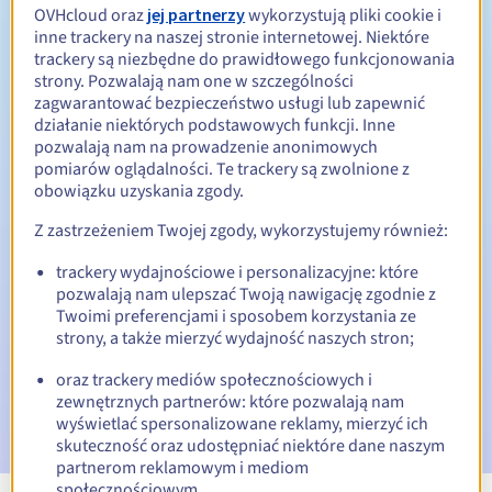
OVHcloud oraz
jej partnerzy
wykorzystują pliki cookie i
inne trackery na naszej stronie internetowej. Niektóre
Od 1 do 10 lat
Okres odnowienia
trackery są niezbędne do prawidłowego funkcjonowania
strony. Pozwalają nam one w szczególności
zagwarantować bezpieczeństwo usługi lub zapewnić
działanie niektórych podstawowych funkcji. Inne
30 dni
Okres wykupu
pozwalają nam na prowadzenie anonimowych
pomiarów oglądalności. Te trackery są zwolnione z
obowiązku uzyskania zgody.
Automatyczne powiadomienia:
Z zastrzeżeniem Twojej zgody, wykorzystujemy również:
E-maile ostrzegawcze:
60, 30, 15, 7 i 3 dni przed datą
trackery wydajnościowe i personalizacyjne: które
wygaśnięcia
pozwalają nam ulepszać Twoją nawigację zgodnie z
Twoimi preferencjami i sposobem korzystania ze
E-mail w dniu wygaśnięcia
powiadamiający o zawieszeniu
strony, a także mierzyć wydajność naszych stron;
nazwy domeny
oraz trackery mediów społecznościowych i
E-mail po Redemption Grace Period
powiadamiający o
zewnętrznych partnerów: które pozwalają nam
usunięciu nazwy domeny
wyświetlać spersonalizowane reklamy, mierzyć ich
skuteczność oraz udostępniać niektóre dane naszym
partnerom reklamowym i mediom
społecznościowym.