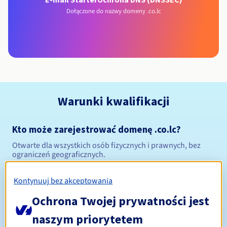
Dołączone do nazwy domeny .co.lc
Warunki kwalifikacji
Kto może zarejestrować domenę .co.lc?
Otwarte dla wszystkich osób fizycznych i prawnych, bez
ograniczeń geograficznych.
Zasady zarządzania i powiadomienia
Kontynuuj bez akceptowania
Ochrona Twojej prywatności jest
Od 1 do 10 lat
Okres rejestracji
naszym priorytetem