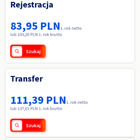
Dokumentacja
Dokumentacja
Rejestracja
Roadmap & Changelog
Cennik
Roadmap & Changelog
Roadmap & Changelog
Monitorowanie
Dostępność według regionów
Dokumentacja
83,95 PLN
Roadmap & Changelog
1. rok netto
Roadmap & Changelog
lub 103,26 PLN 1. rok brutto
Szukaj
Transfer
111,39 PLN
1. rok netto
lub 137,01 PLN 1. rok brutto
Szukaj