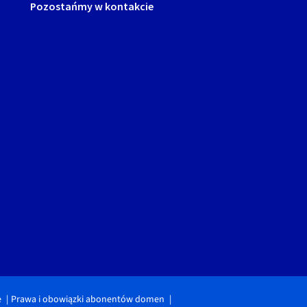
Pozostańmy w kontakcie
e
Prawa i obowiązki abonentów domen