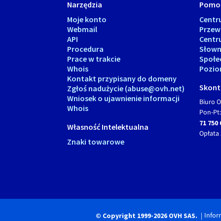
Narzędzia
Pomo
Moje konto
Cent
Webmail
Przew
API
Centr
Procedura
Słown
Prace w trakcie
Społe
Whois
Pozio
Kontakt przypisany do domeny
Skonta
Zgłoś nadużycie (abuse@ovh.net)
Wniosek o ujawnienie informacji
Biuro O
Whois
Pon-Pt:
71 750 
Własność Intelektualna
Opłata 
Znaki towarowe
Infor
© Copyright 1999-2026 OVH SAS.