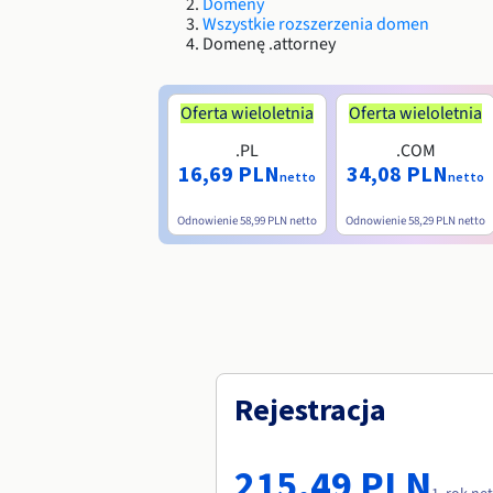
Domeny
Wszystkie rozszerzenia domen
Domenę .attorney
Oferta wieloletnia
Oferta wieloletnia
.PL
.COM
16,69 PLN
34,08 PLN
netto
netto
Odnowienie
58,99 PLN
netto
Odnowienie
58,29 PLN
netto
Rejestracja
215,49 PLN