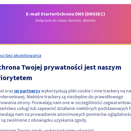
E-mail Starter
Ochrona DNS (DNSSEC)
Dołączone do nazwy domeny .attorney
uj bez akceptowania
chrona Twojej prywatności jest naszym
riorytetem
Warunki kwalifikacji
ud oraz
jej partnerzy
wykorzystują pliki cookie i inne trackery na na
wać domenę .attorney?
 internetowej. Niektóre trackery są niezbędne do prawidłowego
nowania strony. Pozwalają nam one w szczególności zagwarantow
ób fizycznych i prawnych, bez ograniczeń geograficznych.
zeństwo usługi lub zapewnić działanie niektórych podstawowych f
zwalają nam na prowadzenie anonimowych pomiarów oglądalności
Zasady zarządzania i powiadomienia
y są zwolnione z obowiązku uzyskania zgody.
zeżeniem Twojej zgody, wykorzystujemy również: