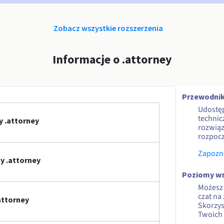
Zobacz wszystkie rozszerzenia
Informacje o .attorney
Przewodnik
Udostę
technic
y .attorney
rozwiąz
rozpocz
Zapozna
y .attorney
Poziomy ws
Możesz 
czat na
attorney
Skorzy
Twoich 