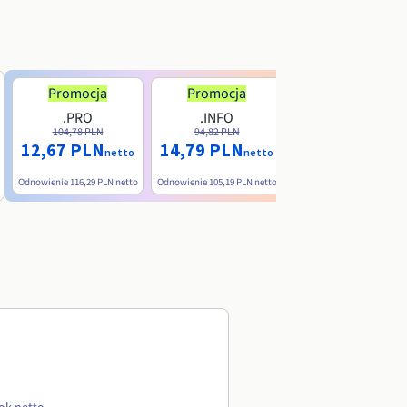
Promocja
Promocja
.PRO
.INFO
.ME
104,78 PLN
94,82 PLN
38,39 PLN
12,67 PLN
14,79 PLN
nett
netto
netto
Odnowienie
116,29 PLN
netto
Odnowienie
105,19 PLN
netto
Odnowienie
90,79 PLN
net