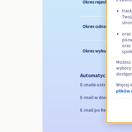
Okres rejestracji
trac
Twoj
stron
Okres odnowienia
oraz
pozw
oraz
Okres wykupu
społ
Możesz 
wybory 
dostępn
Automatyczne powiad
E-maile ostrzegawcze:
60
Więcej 
plików 
E-mail w dniu wygaśnięc
E-mail po Redemption Gr