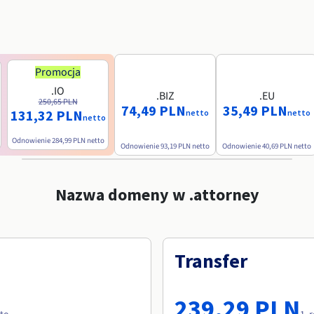
Promocja
.IO
.BIZ
.EU
250,65 PLN
74,49 PLN
35,49 PLN
131,32 PLN
netto
netto
netto
Odnowienie
284,99 PLN
netto
Odnowienie
93,19 PLN
netto
Odnowienie
40,69 PLN
netto
Nazwa domeny w .attorney
Transfer
239,29 PLN