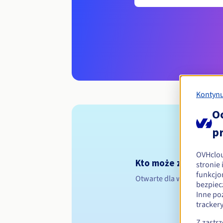
Kontynu
O
p
OVHclo
Kto może zarejestro
stronie
funkcjo
Otwarte dla wszystkich os
bezpiec
Inne po
tracker
Z zastr