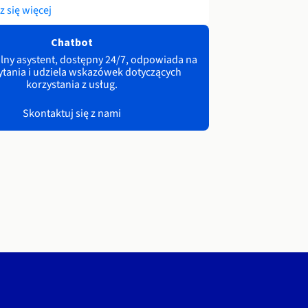
 się więcej
Chatbot
lny asystent, dostępny 24/7, odpowiada na
ytania i udziela wskazówek dotyczących
korzystania z usług.
Skontaktuj się z nami