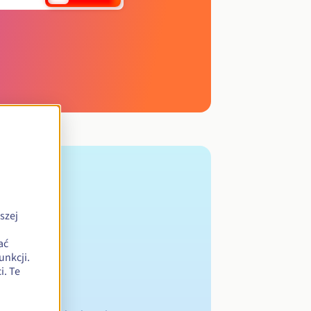
szej
ać
unkcji.
. Te