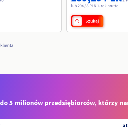
tto
1. 
lub 294,33 PLN 1. rok brutto
Szukaj
klienta
 do 5 milionów przedsiębiorców, którzy na
.
at