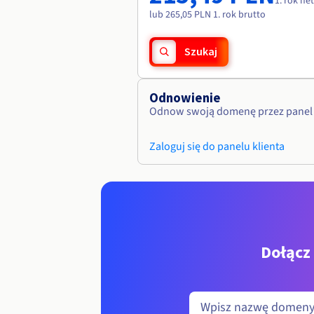
1. rok ne
lub 265,05 PLN 1. rok brutto
Szukaj
Odnowienie
Odnow swoją domenę przez panel 
Zaloguj się do panelu klienta
Dołącz