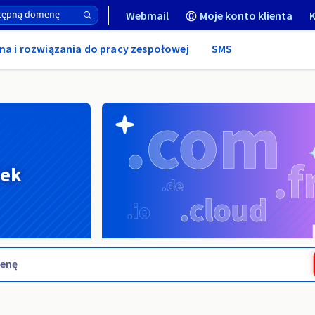
Webmail
Moje konto klienta
K
na i rozwiązania do pracy zespołowej
SMS
nek