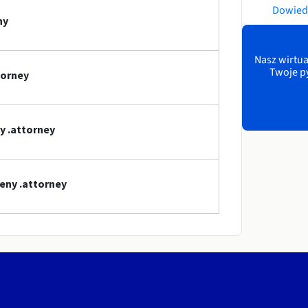
Dowiedz
ny
Nasz wirtua
Twoje p
torney
y .attorney
eny .attorney