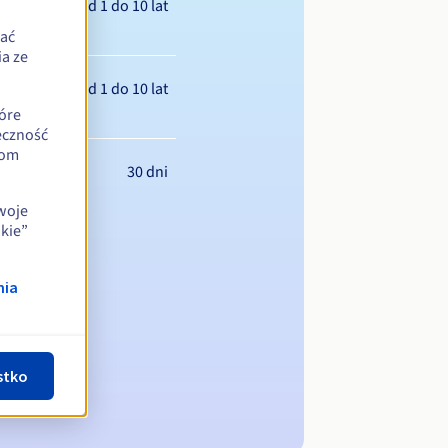
Od 1 do 10 lat
zać
a ze
Od 1 do 10 lat
óre
eczność
iom
30 dni
swoje
kie”
nia
stko