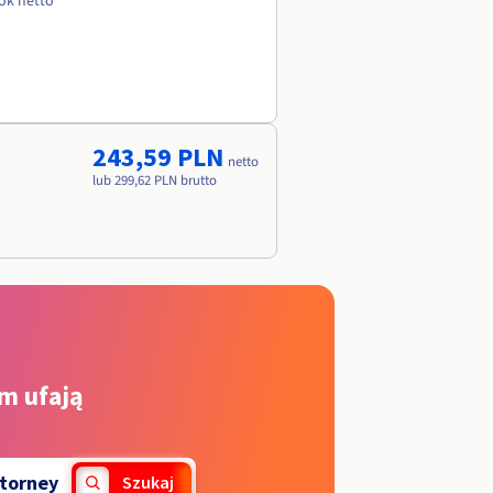
rok netto
243,59 PLN
netto
lub 299,62 PLN brutto
m ufają
torney
Szukaj