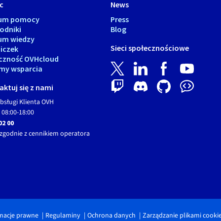
c
News
rum pomocy
Press
odniki
Blog
um wiedzy
Sieci społecznościowe
iczek
czność OVHcloud
my wsparcia
ktuj się z nami
bsługi Klienta OVH
 08:00-18:00
02 00
zgodnie z cennikiem operatora
macje prawne
Regulaminy
Ochrona danych
Zarządzanie plikami cooki