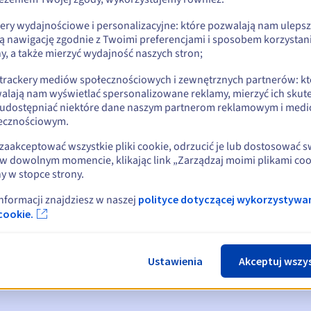
kery wydajnościowe i personalizacyjne: które pozwalają nam uleps
ą nawigację zgodnie z Twoimi preferencjami i sposobem korzystani
y, a także mierzyć wydajność naszych stron;
 trackery mediów społecznościowych i zewnętrznych partnerów: kt
alają nam wyświetlać spersonalizowane reklamy, mierzyć ich skut
 udostępniać niektóre dane naszym partnerom reklamowym i med
ecznościowym.
zaakceptować wszystkie pliki cookie, odrzucić je lub dostosować 
w dowolnym momencie, klikając link „Zarządzaj moimi plikami coo
y w stopce strony.
omienia:
, 30, 15, 7 i 3 dni przed datą wygaśnięcia
informacji znajdziesz w naszej
polityce dotyczącej wykorzystywa
cookie.
ia
powiadamiający o zawieszeniu nazwy domeny
ace Period
powiadamiający o usunięciu nazwy domeny
Ustawienia
Akceptuj wszy