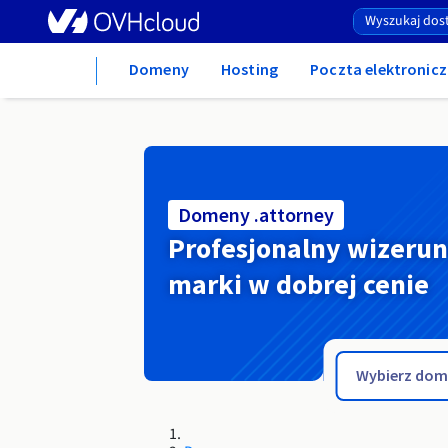
Home
Domeny
Hosting
Poczta elektronicz
Domeny .attorney
Profesjonalny wizeru
marki w dobrej cenie
.atm.pl