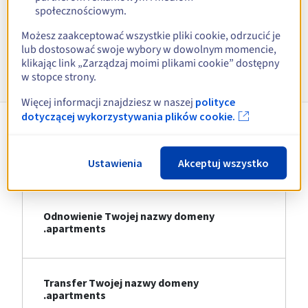
społecznościowym.
Zobacz wszystkie rozszerzenia
Możesz zaakceptować wszystkie pliki cookie, odrzucić je
lub dostosować swoje wybory w dowolnym momencie,
Informacje o .apartments
klikając link „Zarządzaj moimi plikami cookie” dostępny
w stopce strony.
Więcej informacji znajdziesz w naszej
polityce
dotyczącej wykorzystywania plików cookie.
Rejestracja Twojej nazwy domeny
.apartments
Ustawienia
Akceptuj wszystko
Odnowienie Twojej nazwy domeny
.apartments
Transfer Twojej nazwy domeny
.apartments