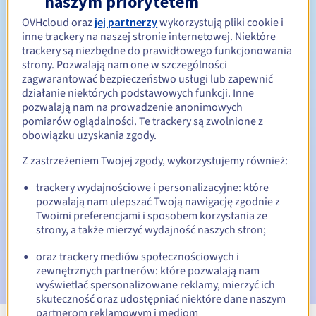
naszym priorytetem
OVHcloud oraz
jej partnerzy
wykorzystują pliki cookie i
Od 1 do 10 lat
Okres odnowienia
inne trackery na naszej stronie internetowej. Niektóre
trackery są niezbędne do prawidłowego funkcjonowania
strony. Pozwalają nam one w szczególności
zagwarantować bezpieczeństwo usługi lub zapewnić
30 dni
Okres wykupu
działanie niektórych podstawowych funkcji. Inne
pozwalają nam na prowadzenie anonimowych
pomiarów oglądalności. Te trackery są zwolnione z
obowiązku uzyskania zgody.
Automatyczne powiadomienia:
Z zastrzeżeniem Twojej zgody, wykorzystujemy również:
E-maile ostrzegawcze:
60, 30, 15, 7 i 3 dni przed datą
wygaśnięcia
trackery wydajnościowe i personalizacyjne: które
pozwalają nam ulepszać Twoją nawigację zgodnie z
E-mail w dniu wygaśnięcia
powiadamiający o zawieszeniu
Twoimi preferencjami i sposobem korzystania ze
nazwy domeny
strony, a także mierzyć wydajność naszych stron;
E-mail po Redemption Grace Period
powiadamiający o
oraz trackery mediów społecznościowych i
usunięciu nazwy domeny
zewnętrznych partnerów: które pozwalają nam
wyświetlać spersonalizowane reklamy, mierzyć ich
skuteczność oraz udostępniać niektóre dane naszym
partnerom reklamowym i mediom