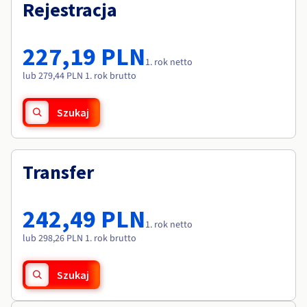
Dokumentacja
Dokumentacja
Rejestracja
Roadmap & Changelog
Cennik
Roadmap & Changelog
Roadmap & Changelog
Monitorowanie
Dostępność według regionów
Dokumentacja
227,19 PLN
Roadmap & Changelog
1. rok netto
Roadmap & Changelog
lub 279,44 PLN 1. rok brutto
Szukaj
Transfer
242,49 PLN
1. rok netto
lub 298,26 PLN 1. rok brutto
Szukaj