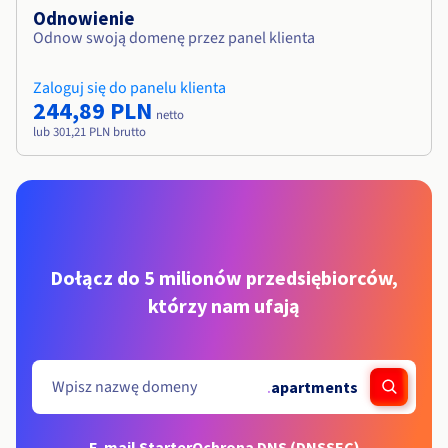
Odnowienie
Odnow swoją domenę przez panel klienta
Zaloguj się do panelu klienta
244,89 PLN
netto
lub 301,21 PLN brutto
Dołącz do 5 milionów przedsiębiorców,
którzy nam ufają
.
apartments
E-mail Starter
Ochrona DNS (DNSSEC)