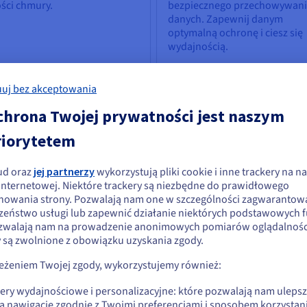
ści chmury.
bezpiecznego przechowywan
danych. Zapewnij danym
optymalną ochronę i ciesz się
wydajnością.
Sprawdź Storage
uj bez akceptowania
chrona Twojej prywatności jest naszym
 & Machine learning
Databases
riorytetem
 sztucznej inteligencji w
Wybierz odpowiedni silnik ba
sięgu wszystkich
danych i skorzystaj z
ud oraz
jej partnerzy
wykorzystują pliki cookie i inne trackery na na
ytkowników: korzystaj z
doskonałego zarządzania
ydaje się, że znajdujesz się w Stany
 internetowej. Niektóre trackery są niezbędne do prawidłowego
zędzi, które pozwolą Ci
infrastrukturą danych.
nowania strony. Pozwalają nam one w szczególności zagwarantow
jednoczone
rostać wyzwaniom
zeństwo usługi lub zapewnić działanie niektórych podstawowych f
znesowym.
zwalają nam na prowadzenie anonimowych pomiarów oglądalności
li chcesz złożyć zamówienie w Stany Zjednoczone, wyszukaj odpowiednią
y są zwolnione z obowiązku uzyskania zgody.
onę i załóż konto.
rawdź AI & Machine learning
zeżeniem Twojej zgody, wykorzystujemy również:
Sprawdź Cloud Databases
Go to Stany Zjednoczone website
kery wydajnościowe i personalizacyjne: które pozwalają nam uleps
us.ovhcloud.com/
Angielski
USD - $
ą nawigację zgodnie z Twoimi preferencjami i sposobem korzystani