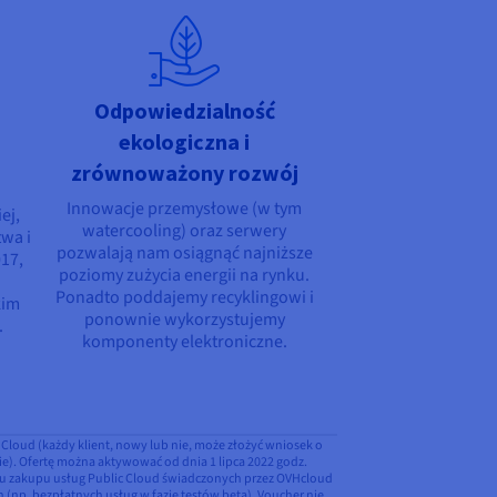
Odpowiedzialność
a
ekologiczna i
zrównoważony rozwój
Innowacje przemysłowe (w tym
ej,
watercooling) oraz serwery
wa i
pozwalają nam osiągnąć najniższe
17,
poziomy zużycia energii na rynku.
Ponadto poddajemy recyklingowi i
kim
ponownie wykorzystujemy
.
komponenty elektroniczne.
Cloud (każdy klient, nowy lub nie, może złożyć wniosek o
 nie). Ofertę można aktywować od dnia 1 lipca 2022 godz.
dku zakupu usług Public Cloud świadczonych przez OVHcloud
(np. bezpłatnych usług w fazie testów beta). Voucher nie