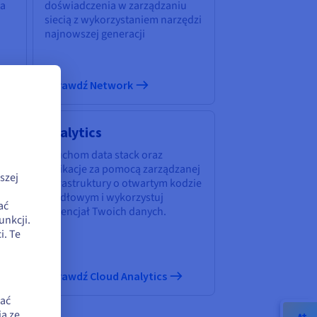
ia
doświadczenia w zarządzaniu
siecią z wykorzystaniem narzędzi
najnowszej generacji
Sprawdź Network
Analytics
zy
Uruchom data stack oraz
aplikacje za pomocą zarządzanej
szej
infrastruktury o otwartym kodzie
źródłowym i wykorzystuj
ać
potencjał Twoich danych.
unkcji.
. Te
Sprawdź Cloud Analytics
zać
a ze