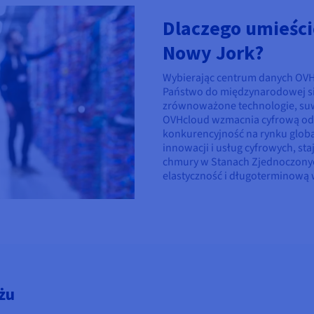
Dlaczego umieści
Nowy Jork?
Wybierając centrum danych OVH
Państwo do międzynarodowej si
zrównoważone technologie, suwe
OVHcloud wzmacnia cyfrową odp
konkurencyjność na rynku globa
innowacji i usług cyfrowych, st
chmury w Stanach Zjednoczonyc
elastyczność i długoterminową 
żu