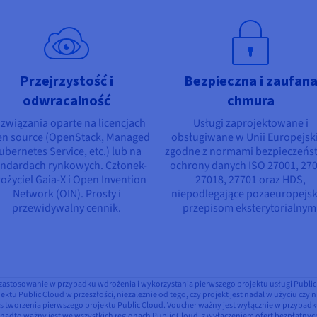
Przejrzystość i
Bezpieczna i zaufan
odwracalność
chmura
związania oparte na licencjach
Usługi zaprojektowane i
n source (OpenStack, Managed
obsługiwane w Unii Europejski
ubernetes Service, etc.) lub na
zgodne z normami bezpieczeńst
andardach rynkowych. Członek-
ochrony danych ISO 27001, 270
łożyciel Gaia-X i Open Invention
27018, 27701 oraz HDS,
Network (OIN). Prosty i
niepodlegające pozaeuropejs
przewidywalny cennik.
przepisom eksterytorialnym
zastosowanie w przypadku wdrożenia i wykorzystania pierwszego projektu usługi Public 
jektu Public Cloud w przeszłości, niezależnie od tego, czy projekt jest nadal w użyciu czy
as tworzenia pierwszego projektu Public Cloud. Voucher ważny jest wyłącznie w przypa
to ważny jest we wszystkich regionach Public Cloud, z wyłączeniem ofert bezpłatnych 