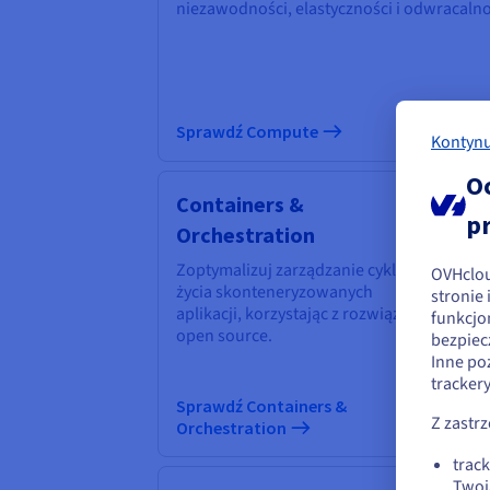
niezawodności, elastyczności i odwracalno
Sprawdź Compute
Kontynu
O
Containers &
AI
p
Orchestration
Moc
za
Zoptymalizuj zarządzanie cyklem
OVHclo
uż
W
życia skonteneryzowanych
stronie
nar
aplikacji, korzystając z rozwiązań
funkcjo
Z
sp
open source.
bezpiec
bi
Inne po
Jeś
tracker
str
Sprawdź Containers &
Sp
Z zastr
Orchestration
trac
Twoj