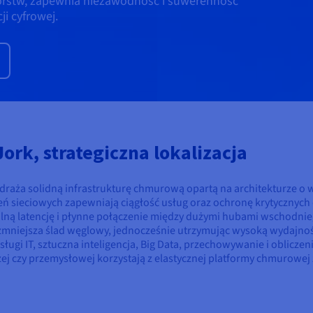
iorstw, zapewnia niezawodność i suwerenność
i cyfrowej.
rk, strategiczna lokalizacja
ża solidną infrastrukturę chmurową opartą na architekturze o wy
eń sieciowych zapewniają ciągłość usług oraz ochronę krytycznych 
lną latencję i płynne połączenie między dużymi hubami wschodnie
zmniejsza ślad węglowy, jednocześnie utrzymując wysoką wydajnoś
ługi IT, sztuczna inteligencja, Big Data, przechowywanie i oblicze
ej czy przemysłowej korzystają z elastycznej platformy chmurow