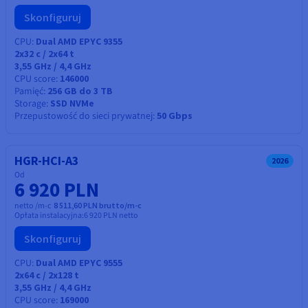
Skonfiguruj
CPU
Dual AMD EPYC 9355
2x32
c /
2x64
t
3,55 GHz / 4,4 GHz
CPU score
146000
Pamięć
256 GB do 3 TB
Storage
SSD NVMe
Przepustowość do sieci prywatnej
50 Gbps
HGR-HCI-A3
2026
Od
6 920 PLN
netto /m-c
8 511,60 PLN brutto/m-c
Opłata instalacyjna:
6 920 PLN
netto
Skonfiguruj
CPU
Dual AMD EPYC 9555
2x64
c /
2x128
t
3,55 GHz / 4,4 GHz
CPU score
169000