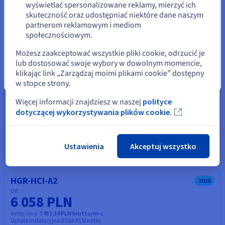
Pozostań na bieżącej stronie
wyświetlać spersonalizowane reklamy, mierzyć ich
skuteczność oraz udostępniać niektóre dane naszym
HGR-STOR-1
2024
partnerom reklamowym i mediom
Od
społecznościowym.
Wybierz inną stronę
5 964 PLN
Możesz zaakceptować wszystkie pliki cookie, odrzucić je
netto /m-c
7 335,72 PLN brutto/m-c
Opłata instalacyjna:
5 964 PLN
netto
lub dostosować swoje wybory w dowolnym momencie,
klikając link „Zarządzaj moimi plikami cookie” dostępny
Skonfiguruj
Zamknij
w stopce strony.
CPU
Intel Xeon Gold 6554S
Więcej informacji znajdziesz w naszej
polityce
36
c /
72
t
dotyczącej wykorzystywania plików cookie.
2,2 GHz / 3 GHz
CPU score
75700
Pamięć
128 GB do 768 GB
Storage
HDD SAS, SSD NVMe
Ustawienia
Akceptuj wszystko
Przepustowość do sieci prywatnej
50 Gbps
HGR-HCI-A2
2026
Od
6 058 PLN
netto /m-c
7 451,34 PLN brutto/m-c
Opłata instalacyjna:
6 058 PLN
netto