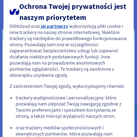
2x24
c /
2x48
t
Ochrona Twojej prywatności jest
3 GHz / 4,2 GHz
CPU score
115000
naszym priorytetem
Pamięć
256 GB do 3 TB
Storage
SSD NVMe
OVHcloud oraz
jej partnerzy
wykorzystują pliki cookie i
Przepustowość do sieci prywatnej
50 Gbps
inne trackery na naszej stronie internetowej. Niektóre
trackery są niezbędne do prawidłowego funkcjonowania
strony. Pozwalają nam one w szczególności
HGR-HCI-A1
zagwarantować bezpieczeństwo usługi lub zapewnić
2026
Wydaje się, że znajdujesz się w
działanie niektórych podstawowych funkcji. Inne
Od
5 342 PLN
Stany Zjednoczone
pozwalają nam na prowadzenie anonimowych
pomiarów oglądalności. Te trackery są zwolnione z
netto /m-c
6 570,66 PLN brutto/m-c
Jeśli chcesz złożyć zamówienie w Stany Zjednoczone, wyszukaj
obowiązku uzyskania zgody.
Opłata instalacyjna:
5 342 PLN
netto
odpowiednią stronę i załóż konto.
Skonfiguruj
Z zastrzeżeniem Twojej zgody, wykorzystujemy również:
Go to Stany Zjednoczone website
CPU
Dual AMD EPYC 9255
trackery wydajnościowe i personalizacyjne: które
us.ovhcloud.com/
bare-metal
Angielski
USD
2x24
c /
2x48
t
pozwalają nam ulepszać Twoją nawigację zgodnie z
- $
3,2 GHz / 4,3 GHz
Twoimi preferencjami i sposobem korzystania ze
CPU score
72000
strony, a także mierzyć wydajność naszych stron;
Pamięć
256 GB do 3 TB
lub
Storage
SSD NVMe
oraz trackery mediów społecznościowych i
Przepustowość do sieci prywatnej
50 Gbps
zewnętrznych partnerów: które pozwalają nam