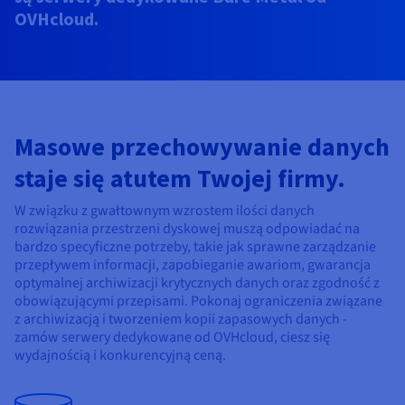
Dokumentacja
Dokumentacja
Dokumentacja
OVHcloud.
Cennik
Roadmap & Changelog
Roadmap & Changelog
Roadmap & Changelog
Monitorowanie
Dostępność według regionów
Dokumentacja
Roadmap & Changelog
Roadmap & Changelog
Masowe przechowywanie danych
staje się atutem Twojej firmy.
W związku z gwałtownym wzrostem ilości danych
rozwiązania przestrzeni dyskowej muszą odpowiadać na
bardzo specyficzne potrzeby, takie jak sprawne zarządzanie
przepływem informacji, zapobieganie awariom, gwarancja
optymalnej archiwizacji krytycznych danych oraz zgodność z
obowiązującymi przepisami. Pokonaj ograniczenia związane
z archiwizacją i tworzeniem kopii zapasowych danych -
zamów serwery dedykowane od OVHcloud, ciesz się
wydajnością i konkurencyjną ceną.