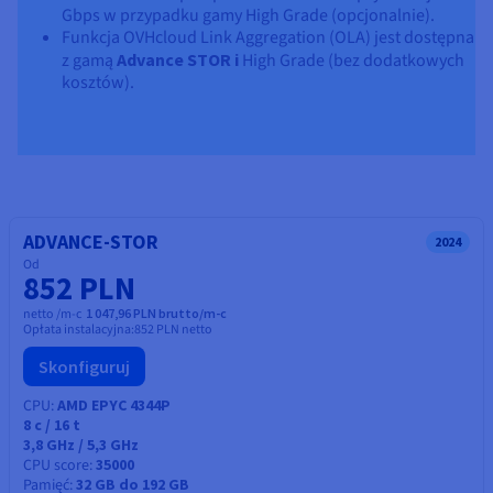
Gbps w przypadku gamy High Grade (opcjonalnie).
Funkcja OVHcloud Link Aggregation (OLA) jest dostępna
z gamą
Advance STOR i
High Grade (bez dodatkowych
kosztów).
ADVANCE-STOR
2024
Od
852 PLN
netto /m-c
1 047,96 PLN brutto/m-c
Opłata instalacyjna:
852 PLN
netto
Skonfiguruj
CPU
AMD EPYC 4344P
8
c /
16
t
3,8 GHz / 5,3 GHz
CPU score
35000
Pamięć
32 GB do 192 GB