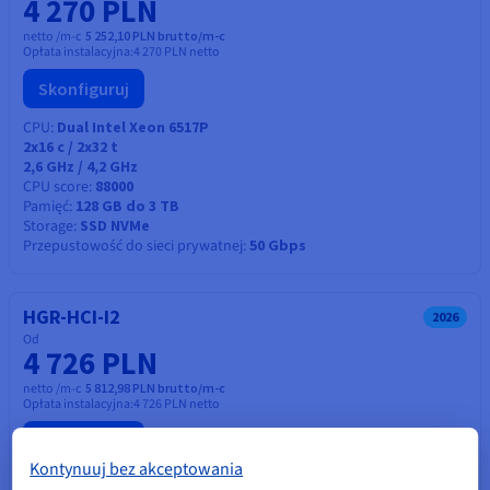
4 270 PLN
netto /m-c
5 252,10 PLN brutto/m-c
Opłata instalacyjna:
4 270 PLN
netto
Skonfiguruj
CPU
Dual Intel Xeon 6517P
2x16
c /
2x32
t
2,6 GHz / 4,2 GHz
CPU score
88000
Pamięć
128 GB do 3 TB
Storage
SSD NVMe
Przepustowość do sieci prywatnej
50 Gbps
HGR-HCI-I2
2026
Od
4 726 PLN
netto /m-c
5 812,98 PLN brutto/m-c
Opłata instalacyjna:
4 726 PLN
netto
Skonfiguruj
Kontynuuj bez akceptowania
CPU
Dual Intel Xeon 6527P