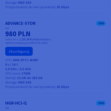
Storage
HDD SAS
Przepustowość do sieci prywatnej
25 Gbps
ADVANCE-STOR
2026
Od
980 PLN
netto /m-c
1 205,40 PLN brutto/m-c
Opłata instalacyjna:
980 PLN
netto
Skonfiguruj
CPU
AMD EPYC 4345P
8
c /
16
t
3,8 GHz / 5,5 GHz
CPU score
37600
Pamięć
32 GB do 256 GB
Storage
HDD SAS
Przepustowość do sieci prywatnej
25 Gbps
HGR-HCI-I1
2026
Od