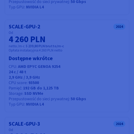
Przepustowość do sieci prywatnej
50 Gbps
Typ GPU
NVIDIA L4
SCALE-GPU-2
2024
Od
4 260 PLN
netto /m-c
5 239,80 PLN brutto/m-c
Opłata instalacyjna:
4 260 PLN
netto
Dostępne wkrótce
CPU
AMD EPYC GENOA 9254
24
c /
48
t
2,9 GHz / 3,9 GHz
CPU score
93500
Pamięć
192 GB do 1,125 TB
Storage
SSD NVMe
Przepustowość do sieci prywatnej
50 Gbps
Typ GPU
NVIDIA L4
SCALE-GPU-3
2024
Od