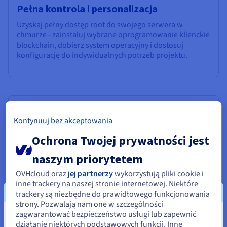
Pełna kontrola i personalizacja
Uzyskaj pełny dostęp root do swojego serwera w
chmurze - zainstaluj wybrane oprogramowanie klienckie
blockchain, dobierz system operacyjny i dostosuj
konfigurację do indywidualnych potrzeb projektu.
Wysoka przepustowość sieci
Kontynuuj bez akceptowania
Wykorzystaj dedykowaną przepustowość i
zaawansowaną infrastrukturę sieciową – to podstawa
Ochrona Twojej prywatności jest
sprawnego działania blockchain, szybkiej propagacji
naszym priorytetem
danych w sieciach peer-to-peer i zapewnienia
użytkownikom dApp szybkiego dostępu niezależnie od
OVHcloud oraz
jej partnerzy
wykorzystują pliki cookie i
ich lokalizacji.
inne trackery na naszej stronie internetowej. Niektóre
trackery są niezbędne do prawidłowego funkcjonowania
strony. Pozwalają nam one w szczególności
zagwarantować bezpieczeństwo usługi lub zapewnić
Wydaje się, że znajdujesz się w
działanie niektórych podstawowych funkcji. Inne