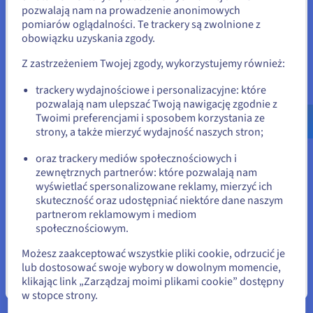
pozwalają nam na prowadzenie anonimowych
Stany Zjednoczone
Skalowalność projektu
pomiarów oglądalności. Te trackery są zwolnione z
obowiązku uzyskania zgody.
Jeśli chcesz złożyć zamówienie w Stany Zjednoczone, wyszukaj
Zacznij od zasobów chmurowych dopasowanych do
odpowiednią stronę i załóż konto.
potrzeb Twojego projektu, a gdy aplikacje Web3 lub API
Z zastrzeżeniem Twojej zgody, wykorzystujemy również:
będą się rozwijać, bez problemu rozbuduj serwer lub
Go to Stany Zjednoczone website
dodaj kolejne maszyny. Elastyczna infrastruktura
trackery wydajnościowe i personalizacyjne: które
pozwala bez trudu obsłużyć rosnącą liczbę
pozwalają nam ulepszać Twoją nawigację zgodnie z
us.ovhcloud.com/
Angielski
USD - $
użytkowników i transakcji oraz coraz większe się zbiory
Twoimi preferencjami i sposobem korzystania ze
danych.
strony, a także mierzyć wydajność naszych stron;
lub
oraz trackery mediów społecznościowych i
zewnętrznych partnerów: które pozwalają nam
Pozostań na bieżącej stronie
wyświetlać spersonalizowane reklamy, mierzyć ich
skuteczność oraz udostępniać niektóre dane naszym
Gotowość do pracy 24/7
partnerom reklamowym i mediom
Wybierz inną stronę
społecznościowym.
Zapewnij maksymalną dostępność i nieprzerwane
działanie serwera Web3. Serwery dedykowane
Możesz zaakceptować wszystkie pliki cookie, odrzucić je
gwarantują wysoką niezawodność, dlatego są idealnym
lub dostosować swoje wybory w dowolnym momencie,
rozwiązaniem dla kluczowej infrastruktury - od węzłów
klikając link „Zarządzaj moimi plikami cookie” dostępny
Zamknij
walidujących i oracles po aplikacje, które muszą działać
w stopce strony.
nieprzerwanie i stabilnie.