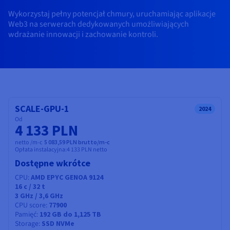
Dokumentacja
Dokumentacja
Dokumentacja
Cennik
Roadmap & Changelog
Roadmap & Changelog
Roadmap & Changelog
Wykorzystaj pełny potencjał chmury, uruchamiając aplikacje
Monitorowanie
Dostępność według regionów
Web3 na serwerach dedykowanych umożliwiających
wdrażanie innowacji i zachowanie kontroli.
Dokumentacja
Roadmap & Changelog
Roadmap & Changelog
SCALE-GPU-1
2024
Od
4 133 PLN
netto /m-c
5 083,59 PLN brutto/m-c
Opłata instalacyjna:
4 133 PLN
netto
Dostępne wkrótce
CPU
AMD EPYC GENOA 9124
16
c /
32
t
3 GHz / 3,6 GHz
CPU score
77900
Pamięć
192 GB do 1,125 TB
Storage
SSD NVMe