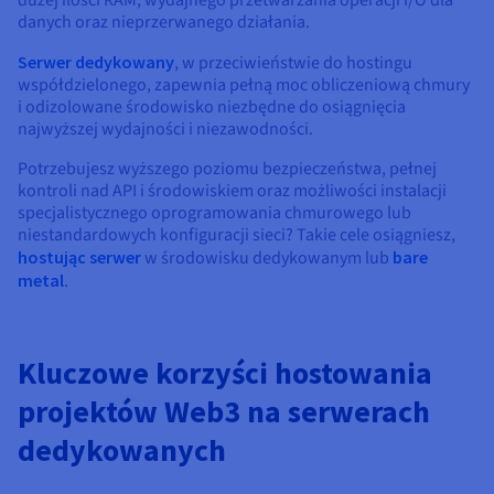
dużej ilości RAM, wydajnego przetwarzania operacji I/O dla
danych oraz nieprzerwanego działania.
Serwer dedykowany
, w przeciwieństwie do hostingu
współdzielonego, zapewnia pełną moc obliczeniową chmury
i odizolowane środowisko niezbędne do osiągnięcia
najwyższej wydajności i niezawodności.
Potrzebujesz wyższego poziomu bezpieczeństwa, pełnej
kontroli nad API i środowiskiem oraz możliwości instalacji
specjalistycznego oprogramowania chmurowego lub
niestandardowych konfiguracji sieci? Takie cele osiągniesz,
hostując serwer
w środowisku dedykowanym lub
bare
metal
.
Kluczowe korzyści hostowania
projektów Web3 na serwerach
dedykowanych