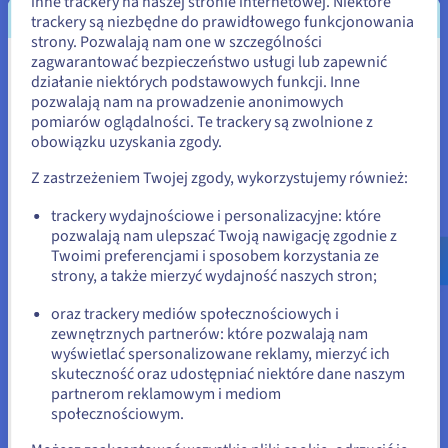
inne trackery na naszej stronie internetowej. Niektóre
Zwiększanie bezpieczeństwa danych
trackery są niezbędne do prawidłowego funkcjonowania
strony. Pozwalają nam one w szczególności
Technologia Web3 umożliwia dystrybucję danych w sieci
zagwarantować bezpieczeństwo usługi lub zapewnić
przedsiębiorstwa. Pozwala to nie tylko zwiększyć
Wydaje się, że znajdujesz się w
działanie niektórych podstawowych funkcji. Inne
odporność i zmniejszyć ryzyko pojedynczych punktów
pozwalają nam na prowadzenie anonimowych
podatności na awarię, ale również poprawić
Stany Zjednoczone
pomiarów oglądalności. Te trackery są zwolnione z
integralność danych, ponieważ zbiory danych są
obowiązku uzyskania zgody.
zabezpieczone przed ingerencją. Krytycznym aspektem
Jeśli chcesz złożyć zamówienie w Stany Zjednoczone, wyszukaj
odpowiednią stronę i załóż konto.
jest całkowite wyeliminowanie ryzyka związanego z
Z zastrzeżeniem Twojej zgody, wykorzystujemy również:
przechowywaniem danych w ramach scentralizowanej
przestrzeni dyskowej. Takie kompleksowe zestawy
Go to Stany Zjednoczone website
trackery wydajnościowe i personalizacyjne: które
funkcji są kluczowe dla sektorów, które obsługują
pozwalają nam ulepszać Twoją nawigację zgodnie z
us.ovhcloud.com/
learn
Angielski
USD - $
bardzo wrażliwe dane, takie jak opieka zdrowotna.
Twoimi preferencjami i sposobem korzystania ze
strony, a także mierzyć wydajność naszych stron;
lub
oraz trackery mediów społecznościowych i
zewnętrznych partnerów: które pozwalają nam
Pozostań na bieżącej stronie
wyświetlać spersonalizowane reklamy, mierzyć ich
Przyszłość Web3
skuteczność oraz udostępniać niektóre dane naszym
partnerom reklamowym i mediom
Wybierz inną stronę
Po pierwsze, ważne jest, aby być realistycznie podchodzić do
społecznościowym.
technologii Web3 i nie uważać przesadzonych opinii o niej za