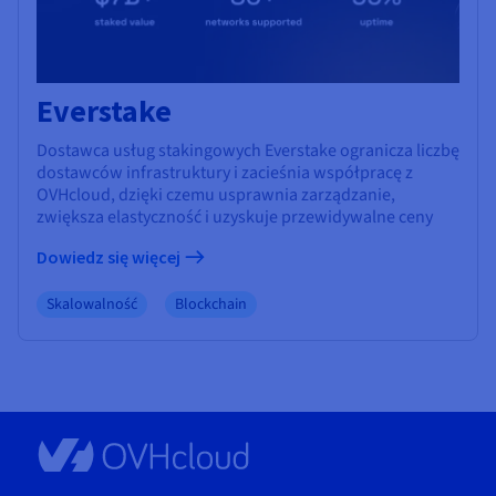
Everstake
Dostawca usług stakingowych Everstake ogranicza liczbę
dostawców infrastruktury i zacieśnia współpracę z
OVHcloud, dzięki czemu usprawnia zarządzanie,
zwiększa elastyczność i uzyskuje przewidywalne ceny
Dowiedz się więcej
Skalowalność
Blockchain