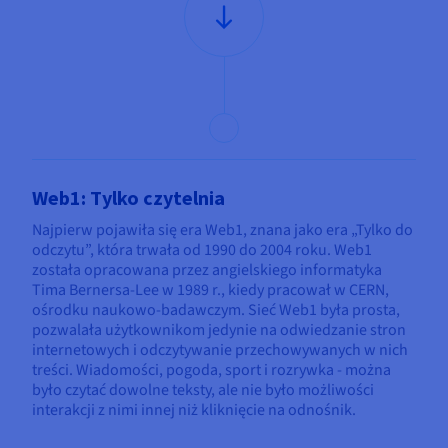
Dokumentacja
Dokumentacja
Dokumentacja
Cennik
Roadmap & Changelog
Roadmap & Changelog
Roadmap & Changelog
Monitorowanie
Dostępność według regionów
Dokumentacja
Roadmap & Changelog
Roadmap & Changelog
Web1: Tylko czytelnia
Najpierw pojawiła się era Web1, znana jako era „Tylko do
odczytu”, która trwała od 1990 do 2004 roku. Web1
została opracowana przez angielskiego informatyka
Tima Bernersa-Lee w 1989 r., kiedy pracował w CERN,
ośrodku naukowo-badawczym. Sieć Web1 była prosta,
pozwalała użytkownikom jedynie na odwiedzanie stron
internetowych i odczytywanie przechowywanych w nich
treści. Wiadomości, pogoda, sport i rozrywka - można
było czytać dowolne teksty, ale nie było możliwości
interakcji z nimi innej niż kliknięcie na odnośnik.