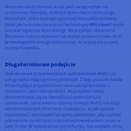
Wreszcie należy również wziąć pod uwagę wpływ na
środowisko. Pamiętaj, że Web3 opiera się na technologii
blockchain, która wymaga ogromnej mocy obliczeniowej,
takiej jak ta dostarczana przez technologię
GPU cloud
i może
zużywać ogromne ilości energii. Na przykład, stworzenie
Bitcoinów, żeby je wymienić lub wydać zużywa co roku do 91
terawatogodzin energii elektrycznej - to więcej niż zużywa
rocznie Finlandia.
Długoterminowe podejście
Jednak nawet przy powyższych zastrzeżeniach Web3 i jej
usługi nadal mają ogromny potencjał. Z tego powodu każda
firma myśląca przyszłościowo musi zacząć korzystać z
możliwości, jakie oferuje Web3. Na przykład należy
skoncentrować się na identyfikacji potencjalnych
zastosowań, opracowaniu spójnej strategii Web3, edukacji
zainteresowanych stron oraz rozważeniu, w jaki sposób
zaplanować i wprowadzić projekty pilotażowe, aby uzyskać
odpowiedni punkt oparcia przed wprowadzeniem zmian w
całej firmie. W ostatecznym rozrachunku, bez względu na to,