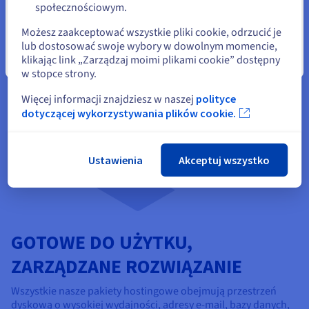
Wybierz inną stronę
społecznościowym.
Możesz zaakceptować wszystkie pliki cookie, odrzucić je
lub dostosować swoje wybory w dowolnym momencie,
klikając link „Zarządzaj moimi plikami cookie” dostępny
Zamknij
w stopce strony.
Więcej informacji znajdziesz w naszej
polityce
dotyczącej wykorzystywania plików cookie.
Ustawienia
Akceptuj wszystko
GOTOWE DO UŻYTKU,
ZARZĄDZANE ROZWIĄZANIE
Wszystkie nasze pakiety hostingowe obejmują przestrzeń
dyskową o wysokiej wydajności, adresy e-mail, bazy danych,