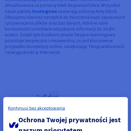
aktualizowana za pomocą łatek bezpieczeństwa. Wszystkie
nasze pakiety
hostingowe
zawierają ochronę Anty-DDoS.
Oferujemy również narzędzie do tworzenia kopii zapasowych
i przywracania plików oraz baz danych, które w razie
konieczności umożliwia odzyskanie informacji do 14 dni
wstecz. Dzięki tym środkom strona Twoja e-learningowa
pozostaje bezpieczna i niezawodna, co jest kluczowe w
przypadku korepetycji online, zwiększając Twoją widoczność
i wiarygodność w Internecie.
Kontynuuj bez akceptowania
Ochrona Twojej prywatności jest
naszym priorytetem