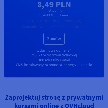
8,49 PLN
netto /m-c
10,44 PLN
brutto/m-c
(
101,88 PLN
netto
za 12 miesiące)
Cena odnowienia :
42,59 PLN
netto /m-c
Zamów
1 darmowa domena*
250 GB przestrzeni dyskowej
100 adresów e-mail
CMS instalowany za pomocą jednego kliknięcia
Zaprojektuj stronę z prywatnymi
kursami online z OVHcloud