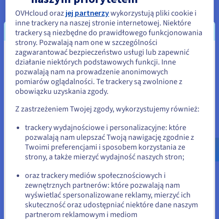
OVHcloud oraz
jej partnerzy
wykorzystują pliki cookie i
inne trackery na naszej stronie internetowej. Niektóre
trackery są niezbędne do prawidłowego funkcjonowania
strony. Pozwalają nam one w szczególności
zagwarantować bezpieczeństwo usługi lub zapewnić
Wydaje się, że znajdujesz się w
działanie niektórych podstawowych funkcji. Inne
ELASTYCZNOŚĆ
pozwalają nam na prowadzenie anonimowych
Stany Zjednoczone
pomiarów oglądalności. Te trackery są zwolnione z
Twoja usługa korepetycji i kursów rozwija się? Odpowiadamy
obowiązku uzyskania zgody.
Jeśli chcesz złożyć zamówienie w Stany Zjednoczone, wyszukaj
na Twoje potrzeby w zakresie usług edukacyjnych,
odpowiednią stronę i załóż konto.
udostępniając dodatkowe opcje i funkcje, które łatwo
Z zastrzeżeniem Twojej zgody, wykorzystujemy również:
aktywujesz. Nasze usługi zapewniają wiele możliwości
Go to Stany Zjednoczone website
trackery wydajnościowe i personalizacyjne: które
personalizacji, ułatwiając rozwijanie Twoich projektów
pozwalają nam ulepszać Twoją nawigację zgodnie z
us.ovhcloud.com/
Angielski
USD - $
pedagogicznych. Już teraz rozpocznij, w prosty sposób
Twoimi preferencjami i sposobem korzystania ze
wdrażaj i skaluj swoje zasoby edukacyjne! Taka elastyczność
strony, a także mierzyć wydajność naszych stron;
jest idealna dla nauczycieli i szkoleniowców, którzy chcą
lub
oferować spersonalizowane kursy indywidualne za
oraz trackery mediów społecznościowych i
pośrednictwem własnej strony internetowej, zwiększając
zewnętrznych partnerów: które pozwalają nam
wartość każdych zajęć.
Pozostań na bieżącej stronie
wyświetlać spersonalizowane reklamy, mierzyć ich
skuteczność oraz udostępniać niektóre dane naszym
partnerom reklamowym i mediom