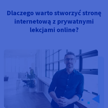
Dokumentacja
Dokumentacja
Dokumentacja
Cennik
Roadmap & Changelog
Roadmap & Changelog
Roadmap & Changelog
Monitorowanie
Dostępność według regionów
Dlaczego warto stworzyć stronę
Dokumentacja
internetową z prywatnymi
Roadmap & Changelog
Roadmap & Changelog
lekcjami online?