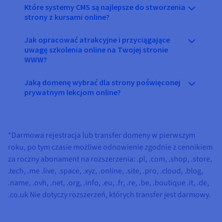
Które systemy CMS są najlepsze do stworzenia
strony z kursami online?
Jak opracować atrakcyjne i przyciągające
uwagę szkolenia online na Twojej stronie
WWW?
Jaką domenę wybrać dla strony poświęconej
prywatnym lekcjom online?
*Darmowa rejestracja lub transfer domeny w pierwszym
roku, po tym czasie możliwe odnowienie zgodnie z cennikiem
za roczny abonament na rozszerzenia:
.pl, .com, .shop, .store,
.tech, .me .live, .space, .xyz, .online, .site, .pro, .cloud, .blog,
.name, .ovh, .net, .org, .info, .eu, .fr, .re, .be, .boutique .it, .de,
.co.uk
Nie dotyczy rozszerzeń, których transfer jest darmowy.