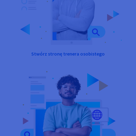
Stwórz stronę trenera osobistego