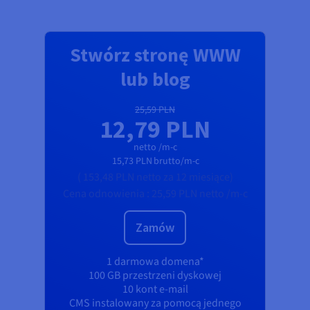
Stwórz stronę WWW
lub blog
25,59 PLN
12,79 PLN
netto /m-c
15,73 PLN
brutto/m-c
(
153,48 PLN
netto
za 12 miesiące)
Cena odnowienia :
25,59 PLN
netto /m-c
Zamów
1 darmowa domena*
100 GB przestrzeni dyskowej
10 kont e-mail
CMS instalowany za pomocą jednego