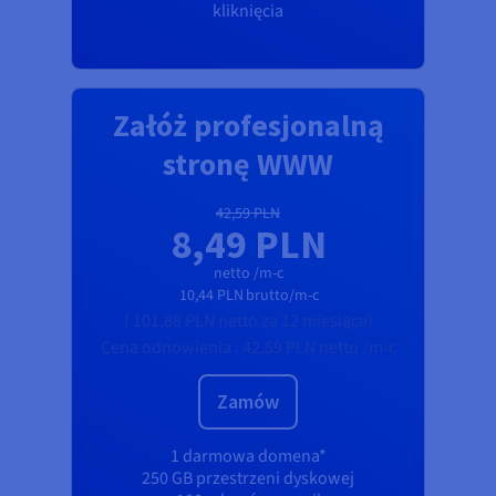
kliknięcia
Załóż profesjonalną
stronę WWW
42,59 PLN
8,49 PLN
netto /m-c
10,44 PLN
brutto/m-c
(
101,88 PLN
netto
za 12 miesiące)
Cena odnowienia :
42,59 PLN
netto /m-c
Zamów
1 darmowa domena*
250 GB przestrzeni dyskowej