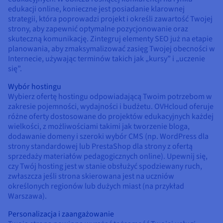
edukacji online, konieczne jest posiadanie klarownej
strategii, która poprowadzi projekt i określi zawartość Twojej
strony, aby zapewnić optymalne pozycjonowanie oraz
skuteczną komunikację. Zintegruj elementy SEO już na etapie
planowania, aby zmaksymalizować zasięg Twojej obecności w
Internecie, używając terminów takich jak „kursy” i „uczenie
się”.
Wybór hostingu
Wybierz ofertę hostingu odpowiadającą Twoim potrzebom w
zakresie pojemności, wydajności i budżetu. OVHcloud oferuje
różne oferty dostosowane do projektów edukacyjnych każdej
wielkości, z możliwościami takimi jak tworzenie bloga,
dodawanie domeny i szeroki wybór CMS (np. WordPress dla
strony standardowej lub PrestaShop dla strony z ofertą
sprzedaży materiałów pedagogicznych online). Upewnij się,
czy Twój hosting jest w stanie obsłużyć spodziewany ruch,
zwłaszcza jeśli strona skierowana jest na uczniów
określonych regionów lub dużych miast (na przykład
Warszawa).
Personalizacja i zaangażowanie