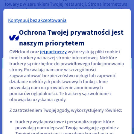
towary z wizerunkiem Twojej restauracji. Strona internetowa
może zwiększyć zasięg restauracji i jej przychody, pozwalając
klientkom i klientom na zamawianie bezpośrednio z domu.
Kontynuuj bez akceptowania
Ochrona Twojej prywatności jest
naszym priorytetem
Każda z tych opcji stanowi unikalną okazję do wyróżnienia
OVHcloud oraz
jej partnerzy
wykorzystują pliki cookie i
Twojej restauracji oraz przyciągnięcia większej liczby klientów
inne trackery na naszej stronie internetowej. Niektóre
poprzez skuteczną i angażującą obecność w sieci, przy
trackery są niezbędne do prawidłowego funkcjonowania
jednoczesnym wykorzystaniu narzędzi do tworzenia
strony. Pozwalają nam one w szczególności
podstron i odpowiednich szablonów.
zagwarantować bezpieczeństwo usługi lub zapewnić
Wydaje się, że znajdujesz się w
działanie niektórych podstawowych funkcji. Inne
pozwalają nam na prowadzenie anonimowych
Stany Zjednoczone
Niezbędne funkcje do stworzenia
pomiarów oglądalności. Te trackery są zwolnione z
obowiązku uzyskania zgody.
Jeśli chcesz złożyć zamówienie w Stany Zjednoczone, wyszukaj
strony internetowej restauracji
odpowiednią stronę i załóż konto.
Z zastrzeżeniem Twojej zgody, wykorzystujemy również:
Go to Stany Zjednoczone website
trackery wydajnościowe i personalizacyjne: które
pozwalają nam ulepszać Twoją nawigację zgodnie z
us.ovhcloud.com/
Angielski
USD - $
Dobrze zaprojektowana strona WWW to potężne narzędzie
Twoimi preferencjami i sposobem korzystania ze