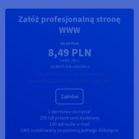
Załóż profesjonalną stronę
WWW
42,59 PLN
8,49 PLN
netto /m-c
10,44 PLN
brutto/m-c
(
101,88 PLN
netto
za 12 miesiące)
Cena odnowienia :
42,59 PLN
netto /m-c
Zamów
1 darmowa domena*
250 GB przestrzeni dyskowej
100 adresów e-mail
CMS instalowany za pomocą jednego kliknięcia