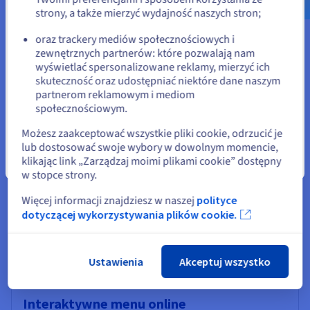
marketingowe dla Twojej restauracji, oferujące różne modele
strony, a także mierzyć wydajność naszych stron;
i funkcje, które pozwalają wzbogacić doświadczenie klienta i
lub
zoptymalizować codzienne zarządzanie. Wybierając u
oraz trackery mediów społecznościowych i
OVHcloud hosting i domenę, automatycznie korzystasz z
zewnętrznych partnerów: które pozwalają nam
Pozostań na bieżącej stronie
zaawansowanych technologii bezpieczeństwa DNSSEC i SSL.
wyświetlać spersonalizowane reklamy, mierzyć ich
Są one zawarte w ofercie, aby zapewnić bezpieczeństwo i
skuteczność oraz udostępniać niektóre dane naszym
wiarygodność Twojej obecności w sieci od samego początku.
partnerom reklamowym i mediom
Kompleksowe podejście do kwestii bezpieczeństwa nie tylko
Wybierz inną stronę
społecznościowym.
chroni Twoją stronę i jej użytkowników, ale także poprawia
wizerunek marki i zaufanie odwiedzających – kluczowe
Możesz zaakceptować wszystkie pliki cookie, odrzucić je
elementy sukcesu Twojego projektu online.
lub dostosować swoje wybory w dowolnym momencie,
klikając link „Zarządzaj moimi plikami cookie” dostępny
Zamknij
w stopce strony.
Zoptymalizuj interakcje z
Więcej informacji znajdziesz w naszej
polityce
dotyczącej wykorzystywania plików cookie.
klientami
Ustawienia
Akceptuj wszystko
Interaktywne menu online