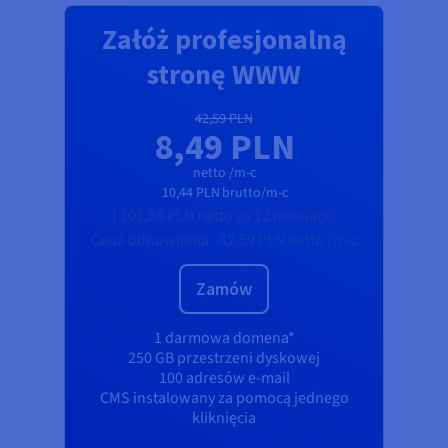
Załóż profesjonalną
stronę WWW
42,59 PLN
8,49 PLN
netto /m-c
10,44 PLN
brutto/m-c
(
101,88 PLN
netto
za 12 miesiące)
Cena odnowienia :
42,59 PLN
netto /m-c
Zamów
1 darmowa domena*
250 GB przestrzeni dyskowej
100 adresów e-mail
CMS instalowany za pomocą jednego
kliknięcia