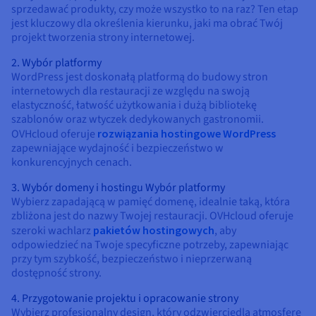
sprzedawać produkty, czy może wszystko to na raz? Ten etap
jest kluczowy dla określenia kierunku, jaki ma obrać Twój
projekt tworzenia strony internetowej.
2. Wybór platformy
WordPress jest doskonałą platformą do budowy stron
internetowych dla restauracji ze względu na swoją
elastyczność, łatwość użytkowania i dużą bibliotekę
szablonów oraz wtyczek dedykowanych gastronomii.
OVHcloud oferuje
rozwiązania hostingowe WordPress
zapewniające wydajność i bezpieczeństwo w
konkurencyjnych cenach.
3. Wybór domeny i hostingu Wybór platformy
Wybierz zapadającą w pamięć domenę, idealnie taką, która
zbliżona jest do nazwy Twojej restauracji. OVHcloud oferuje
szeroki wachlarz
pakietów hostingowych
, aby
odpowiedzieć na Twoje specyficzne potrzeby, zapewniając
przy tym szybkość, bezpieczeństwo i nieprzerwaną
dostępność strony.
4. Przygotowanie projektu i opracowanie strony
Wybierz profesjonalny design, który odzwierciedla atmosferę