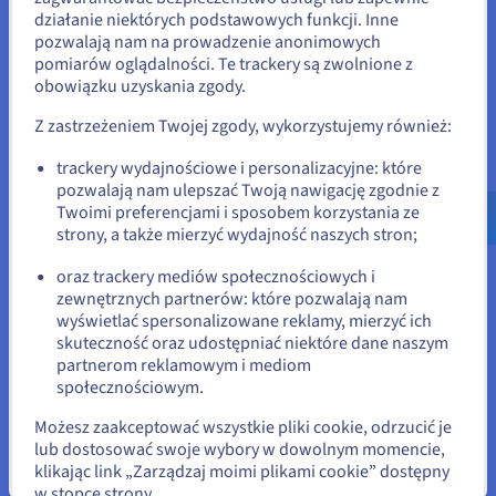
Wydaje się, że znajdujesz się w
działanie niektórych podstawowych funkcji. Inne
pozwalają nam na prowadzenie anonimowych
Stany Zjednoczone
pomiarów oglądalności. Te trackery są zwolnione z
obowiązku uzyskania zgody.
Jeśli chcesz złożyć zamówienie w Stany Zjednoczone, wyszukaj
odpowiednią stronę i załóż konto.
Z zastrzeżeniem Twojej zgody, wykorzystujemy również:
Go to Stany Zjednoczone website
trackery wydajnościowe i personalizacyjne: które
pozwalają nam ulepszać Twoją nawigację zgodnie z
us.ovhcloud.com/
Angielski
USD - $
Twoimi preferencjami i sposobem korzystania ze
strony, a także mierzyć wydajność naszych stron;
lub
oraz trackery mediów społecznościowych i
zewnętrznych partnerów: które pozwalają nam
Pozostań na bieżącej stronie
wyświetlać spersonalizowane reklamy, mierzyć ich
skuteczność oraz udostępniać niektóre dane naszym
partnerom reklamowym i mediom
Rozpocznij już dziś
Wybierz inną stronę
społecznościowym.
Dla każdej
nazwy domeny
zamówionej w OVHcloud,
Możesz zaakceptować wszystkie pliki cookie, odrzucić je
otrzymujesz
darmowy hosting
o rozmiarze 100 MB. Ta oferta
lub dostosować swoje wybory w dowolnym momencie,
pozwala na stworzenie statycznej strony www. Oddaje
klikając link „Zarządzaj moimi plikami cookie” dostępny
Zamknij
również do Twojej dyspozycji powiązane konto e-mailowe o 5
w stopce strony.