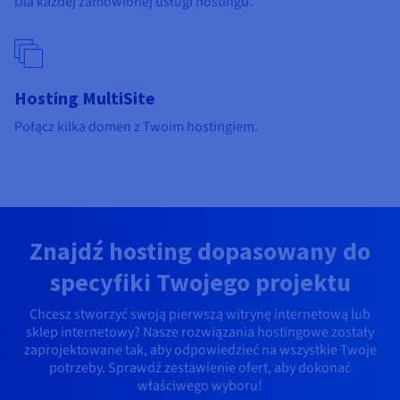
Dla każdej zamówionej usługi hostingu.
Dokumentacja
Dokumentacja
Dokumentacja
Cennik
Roadmap & Changelog
Roadmap & Changelog
Roadmap & Changelog
Monitorowanie
Dostępność według regionów
Dokumentacja
Roadmap & Changelog
Roadmap & Changelog
Hosting MultiSite
Połącz kilka domen z Twoim hostingiem.
Znajdź hosting dopasowany do
specyfiki Twojego projektu
Chcesz stworzyć swoją pierwszą witrynę internetową lub
sklep internetowy? Nasze rozwiązania hostingowe zostały
zaprojektowane tak, aby odpowiedzieć na wszystkie Twoje
potrzeby. Sprawdź zestawienie ofert, aby dokonać
właściwego wyboru!