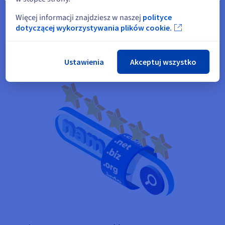
GB przestrzeni dyskowej, co stanowi niezaprzeczalny atut na
starcie. Jeśli jednak chcesz rozpocząć działalność online,
Więcej informacji znajdziesz w naszej
polityce
zalecamy wybór hostingu o większej pojemności.
dotyczącej wykorzystywania plików cookie.
Ustawienia
Akceptuj wszystko