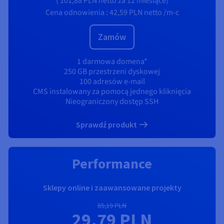
(
101,88 PLN
netto
za 12 miesiące)
Cena odnowienia :
42,59 PLN
netto /m-c
Zamów
1 darmowa domena*
250 GB przestrzeni dyskowej
100 adresów e-mail
CMS instalowany za pomocą jednego kliknięcia
Nieograniczony dostęp SSH
Sprawdź produkt
Performance
Sklepy online i zaawansowane projekty
85,19 PLN
29,79 PLN