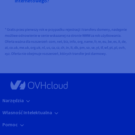
internetowego?
* Gratis przez pierwszy rok w przypadku rejestracji i transferu domeny, następnie
możliwe odnowienie w cenie wskazanej na stronie WWW za rok użytkowania.
Oferta ważna dla rozszerzeń: com, net, biz, info, org, name, fr, re, eu, be, es, it, de,
at, co.uk, me.uk, org.uk, nl, us, ca, cz, ch, in, lt, dk, pm, so, se, yt, tf, wf, pt, pl, ovh,
xyz. Oferta nie obejmuje rozszerzeń, których transfer jest darmowy.
Narzędzia
Własność Intelektualna
Pomoc