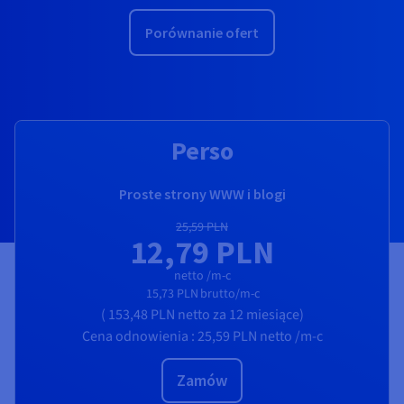
Porównanie ofert
Perso
Proste strony WWW i blogi
25,59 PLN
12,79 PLN
netto /m-c
15,73 PLN
brutto/m-c
(
153,48 PLN
netto
za 12 miesiące)
Cena odnowienia :
25,59 PLN
netto /m-c
Zamów