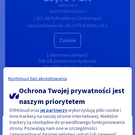
netto /m-c
36,64 PLN
brutto/m-c
(
357,48 PLN
netto
za 12 miesiące)
Cena odnowienia :
85,19 PLN
netto /m-c
Zamów
1 darmowa domena*
500 GB przestrzeni dyskowej
Do 1000 adresów e-mail
CMS za jednym kliknięciem
Kontynuuj bez akceptowania
Nieograniczony dostęp SSH
Zasoby o wysokiej wydajności
Ochrona Twojej prywatności jest
WWW Cloud Databases 512 MB RAM
CDN Basic
naszym priorytetem
OVHcloud oraz
jej partnerzy
wykorzystują pliki cookie i
Sprawdź produkt
inne trackery na naszej stronie internetowej. Niektóre
trackery są niezbędne do prawidłowego funkcjonowania
strony. Pozwalają nam one w szczególności
zagwarantować bezpieczeństwo usługi lub zapewnić