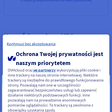
Korzyści z wyboru VPS
hostowanego w Szwajcarii
Kontynuuj bez akceptowania
Ochrona Twojej prywatności jest
Z VPS Szwajcaria OVHcloud otrzymujesz:
naszym priorytetem
Ultra-niska latencja dzięki Strefom Lokalnym – Hosting
bezpośrednio w Szwajcarii (Zurych i Genewa) oznacza
OVHcloud oraz
jej partnerzy
wykorzystują pliki cookie i
szybszy dostęp dla szwajcarskich użytkowników i firm,
inne trackery na naszej stronie internetowej. Niektóre
co skraca czasy odpowiedzi dla stron internetowych i
trackery są niezbędne do prawidłowego funkcjonowania
aplikacji.
strony. Pozwalają nam one w szczególności
Serwery o wysokiej wydajności – Ciesz się rdzeniami
zagwarantować bezpieczeństwo usługi lub zapewnić
CPU/vCPU Intel Xeon, skalowalną pamięcią RAM,
Wydaje się, że znajdujesz się w
działanie niektórych podstawowych funkcji. Inne
pamięcią NVMe SSD i stabilnymi obciążeniami z
VPS
pozwalają nam na prowadzenie anonimowych
Stany Zjednoczone
SSD
.
pomiarów oglądalności. Te trackery są zwolnione z
Wirtualizacja KVM –
VPS KVM
zapewnia, że każdy VPS
obowiązku uzyskania zgody.
Jeśli chcesz złożyć zamówienie w Stany Zjednoczone, wyszukaj