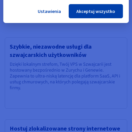
Idealne zastosowania dla
Ustawienia
Akceptuj wszystko
szwajcarskiego VPS
Szybkie, niezawodne usługi dla
szwajcarskich użytkowników
Dzięki lokalnym strefom, Twój VPS w Szwajcarii jest
hostowany bezpośrednio w Zurychu i Genewie.
Zapewnia to ultra-niską latencję dla platform SaaS, API i
usług chmurowych, na których polegają szwajcarskie
firmy.
Hostuj zlokalizowane strony internetowe