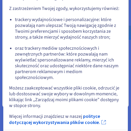
jest w pełni izolowany, gwarantując przewidywalną
odpowiednią stronę i załóż konto.
wydajność i bezpieczeństwo.
Z zastrzeżeniem Twojej zgody, wykorzystujemy również:
Skalowalny hosting w chmurze – Ulepszaj CPU, RAM,
Go to Stany Zjednoczone website
rdzenie lub dysk w miarę rozwoju swoich potrzeb. Z
trackery wydajnościowe i personalizacyjne: które
VPS Cloud
skalowanie jest bezproblemowe i
pozwalają nam ulepszać Twoją nawigację zgodnie z
us.ovhcloud.com/
Angielski
USD - $
natychmiastowe.
Twoimi preferencjami i sposobem korzystania ze
Zaawansowane sieci – Dedykowane adresy IPv4/IPv6,
strony, a także mierzyć wydajność naszych stron;
lub
prywatne sieci vRack, zapory i wbudowana ochrona
oraz trackery mediów społecznościowych i
DDoS zapewniają bezpieczeństwo ruchu i dostępność
zewnętrznych partnerów: które pozwalają nam
twoich usług.
Pozostań na bieżącej stronie
wyświetlać spersonalizowane reklamy, mierzyć ich
Zarządzana lub niezarządzana elastyczność – Wybierz
skuteczność oraz udostępniać niektóre dane naszym
niezarządzany VPS
dla pełnej kontroli lub skorzystaj z
partnerom reklamowym i mediom
wsparcia OVHcloud i łatwych w użyciu narzędzi
Wybierz inną stronę
społecznościowym.
zarządzających.
Ciągłość i kopia zapasowa – Chroń swoje dane z
VPS
Możesz zaakceptować wszystkie pliki cookie, odrzucić je
Backup
dla ciągłości biznesowej.
lub dostosować swoje wybory w dowolnym momencie,
klikając link „Zarządzaj moimi plikami cookie” dostępny
Zamknij
w stopce strony.
Jeśli planujesz zbudować biznes hostingowy, możesz również
zapoznać się z naszymi programami
VPS Reseller
.
Więcej informacji znajdziesz w naszej
polityce
dotyczącej wykorzystywania plików cookie.