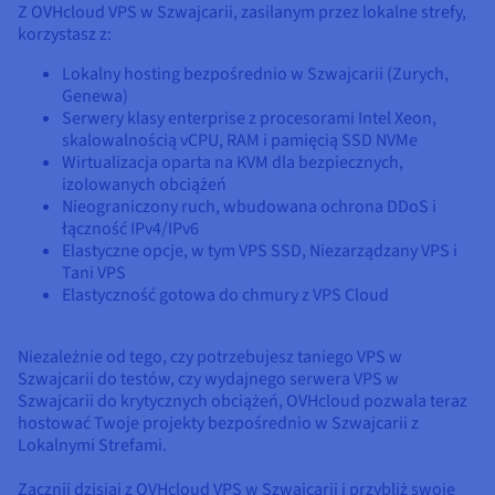
Z OVHcloud VPS w Szwajcarii, zasilanym przez lokalne strefy,
korzystasz z:
Lokalny hosting bezpośrednio w Szwajcarii (Zurych,
Genewa)
Serwery klasy enterprise z procesorami Intel Xeon,
skalowalnością vCPU, RAM i pamięcią SSD NVMe
Wirtualizacja oparta na KVM dla bezpiecznych,
izolowanych obciążeń
Nieograniczony ruch, wbudowana ochrona DDoS i
łączność IPv4/IPv6
Elastyczne opcje, w tym VPS SSD, Niezarządzany VPS i
Tani VPS
Elastyczność gotowa do chmury z VPS Cloud
Niezależnie od tego, czy potrzebujesz taniego VPS w
Szwajcarii do testów, czy wydajnego serwera VPS w
Szwajcarii do krytycznych obciążeń, OVHcloud pozwala teraz
hostować Twoje projekty bezpośrednio w Szwajcarii z
Lokalnymi Strefami.
Zacznij dzisiaj z OVHcloud VPS w Szwajcarii i przybliż swoje