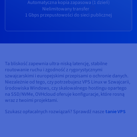
Dokumentacja
Dokumentacja
Dokumentacja
Automatyczna kopia zapasowa (1 dzień)
Cennik
Roadmap & Changelog
Roadmap & Changelog
Roadmap & Changelog
Nielimitowany transfer
Monitorowanie
Dostępność według regionów
1 Gbps przepustowości do sieci publicznej
Dokumentacja
Roadmap & Changelog
Roadmap & Changelog
Ta bliskość zapewnia ultra-niską latencję, stabilne
routowanie ruchu i zgodność z rygorystycznymi
szwajcarskimi i europejskimi przepisami o ochronie danych.
Niezależnie od tego, czy potrzebujesz VPS Linux w Szwajcarii,
środowiska Windows, czy skalowalnego hostingu opartego
na SSD/NVMe, OVHcloud oferuje konfiguracje, które rosną
wraz z twoimi projektami.
Szukasz opłacalnych rozwiązań? Sprawdź nasze
tanie VPS