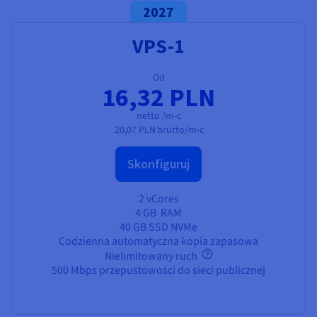
2027
VPS-1
Od
16,32 PLN
netto /m-c
20,07 PLN
brutto/m-c
Skonfiguruj
2 vCores
4 GB
RAM
40 GB SSD NVMe
Codzienna automatyczna kopia zapasowa
Nielimitowany ruch
500 Mbps przepustowości do sieci publicznej