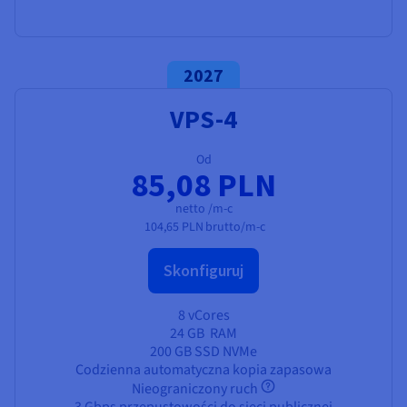
2027
VPS-4
Od
85,08 PLN
netto /m-c
104,65 PLN
brutto/m-c
Skonfiguruj
8 vCores
24 GB
RAM
200 GB SSD NVMe
Codzienna automatyczna kopia zapasowa
Nieograniczony ruch
3 Gbps przepustowości do sieci publicznej