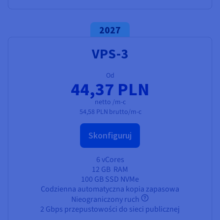
2027
VPS-3
Od
44,37 PLN
netto /m-c
54,58 PLN
brutto/m-c
Skonfiguruj
6 vCores
12 GB
RAM
100 GB SSD NVMe
Codzienna automatyczna kopia zapasowa
Nieograniczony ruch
2 Gbps przepustowości do sieci publicznej