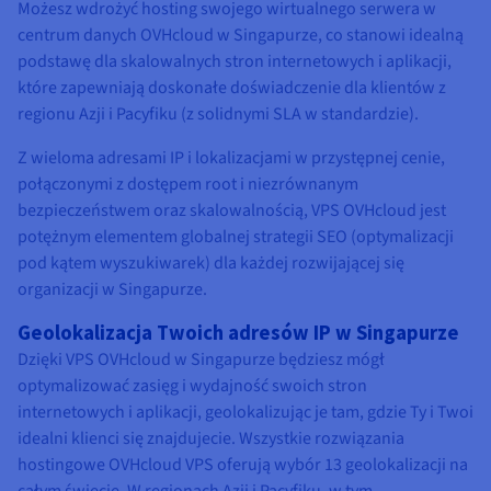
Możesz wdrożyć hosting swojego wirtualnego serwera w
centrum danych OVHcloud w Singapurze, co stanowi idealną
podstawę dla skalowalnych stron internetowych i aplikacji,
które zapewniają doskonałe doświadczenie dla klientów z
regionu Azji i Pacyfiku (z solidnymi SLA w standardzie).
Z wieloma adresami IP i lokalizacjami w przystępnej cenie,
połączonymi z dostępem root i niezrównanym
bezpieczeństwem oraz skalowalnością, VPS OVHcloud jest
potężnym elementem globalnej strategii SEO (optymalizacji
pod kątem wyszukiwarek) dla każdej rozwijającej się
organizacji w Singapurze.
Geolokalizacja Twoich adresów IP w Singapurze
Dzięki VPS OVHcloud w Singapurze będziesz mógł
optymalizować zasięg i wydajność swoich stron
internetowych i aplikacji, geolokalizując je tam, gdzie Ty i Twoi
idealni klienci się znajdujecie. Wszystkie rozwiązania
hostingowe OVHcloud VPS oferują wybór 13 geolokalizacji na
całym świecie. W regionach Azji i Pacyfiku, w tym.