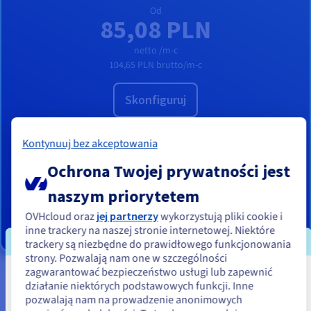
Od
85,08 PLN
netto /m-c
104,65 PLN
brutto/m-c
Skonfiguruj
8 vCores
Kontynuuj bez akceptowania
24 GB
RAM
Ochrona Twojej prywatności jest
200 GB SSD NVMe
Codzienna automatyczna kopia zapasowa
naszym priorytetem
Nieograniczony ruch
OVHcloud oraz
jej partnerzy
wykorzystują pliki cookie i
3 Gbps przepustowości do sieci publicznej
inne trackery na naszej stronie internetowej. Niektóre
trackery są niezbędne do prawidłowego funkcjonowania
strony. Pozwalają nam one w szczególności
zagwarantować bezpieczeństwo usługi lub zapewnić
Wydaje się, że znajdujesz się w Stany
działanie niektórych podstawowych funkcji. Inne
Do czego najlepiej wykorzystać
pozwalają nam na prowadzenie anonimowych
Zjednoczone