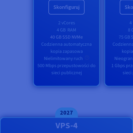
Skonfiguruj
Sko
2 vCores
4
4 GB
RAM
8 
40 GB SSD NVMe
75 GB 
Codzienna automatyczna
Codzienn
kopia zapasowa
kopi
Nielimitowany ruch
Nieogran
500 Mbps przepustowości do
1 Gbps pr
sieci publicznej
sieci
2027
VPS-4