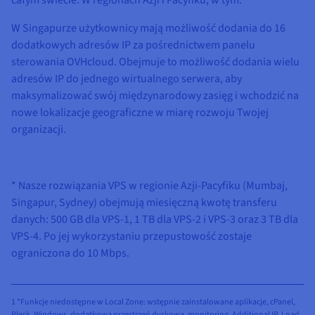
W Singapurze użytkownicy mają możliwość dodania do 16
dodatkowych adresów IP za pośrednictwem panelu
sterowania OVHcloud. Obejmuje to możliwość dodania wielu
adresów IP do jednego wirtualnego serwera, aby
maksymalizować swój międzynarodowy zasięg i wchodzić na
nowe lokalizacje geograficzne w miarę rozwoju Twojej
organizacji.
* Nasze rozwiązania VPS w regionie Azji-Pacyfiku (Mumbaj,
Singapur, Sydney) obejmują miesięczną kwotę transferu
danych: 500 GB dla VPS-1, 1 TB dla VPS-2 i VPS-3 oraz 3 TB dla
VPS-4. Po jej wykorzystaniu przepustowość zostaje
ograniczona do 10 Mbps.
1 *Funkcje niedostępne w Local Zone: wstępnie zainstalowane aplikacje, cPanel,
Plesk, Windows, dodatkowa przestrzeń dyskowa, monitoring, Additional IP, Load