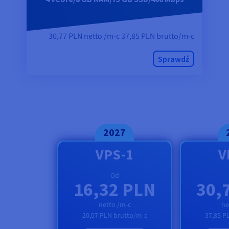
30,77 PLN netto /m-c 37,85 PLN brutto/m-c
Sprawdź
2027
VPS-1
V
Od
16,32 PLN
30,
netto /m-c
ne
20,07 PLN
brutto/m-c
37,85 P