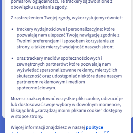
pomiarów oglądalności. Te trackery są zwolnione z
serwery VPS?
obowiązku uzyskania zgody.
Jeśli chcesz złożyć zamówienie w Stany Zjednoczone, wyszukaj
odpowiednią stronę i załóż konto.
Z zastrzeżeniem Twojej zgody, wykorzystujemy również:
Go to Stany Zjednoczone website
trackery wydajnościowe i personalizacyjne: które
pozwalają nam ulepszać Twoją nawigację zgodnie z
us.ovhcloud.com/
Angielski
USD - $
Minecraft
VPS sandbox
Twoimi preferencjami i sposobem korzystania ze
strony, a także mierzyć wydajność naszych stron;
Najpopularniejsza gra
Uruchom elastyczne,
lub
"sandbox" dla wielu graczy.
wirtualne środowisko
oraz trackery mediów społecznościowych i
Zarządzaj Twoimi
sandbox w ciągu zaledw
zewnętrznych partnerów: które pozwalają nam
Pozostań na bieżącej stronie
wyświetlać spersonalizowane reklamy, mierzyć ich
kilku sekund i skróć czas
serwerami Minecraft
i
skuteczność oraz udostępniać niektóre dane naszym
pomiędzy etapem
dodawaj wszystkie mody,
partnerom reklamowym i mediom
projektowania rozwiąza
jakich potrzebujesz.
Wybierz inną stronę
społecznościowym.
a jego produkcją.
Możesz zaakceptować wszystkie pliki cookie, odrzucić je
Dowiedz się więcej
lub dostosować swoje wybory w dowolnym momencie,
klikając link „Zarządzaj moimi plikami cookie” dostępny
Zamknij
w stopce strony.
Więcej informacji znajdziesz w naszej
polityce