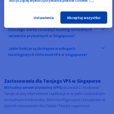
dotyczącej wykorzystywania plików cookie.
FAQ
Ustawienia
Akceptuj wszystko
Dlaczego warto rozważyć hosting wirtualnych
serwerów prywatnych w Singapurze?
Jakie funkcje są dostępne w usługach
hostingowych OVHcloud VPS w Singapurze?
Zastosowania dla Twojego VPS w Singapurze
Wirtualny serwer prywatny (VPS)
pozwala Ci hostować
Twoje strony internetowe i aplikacje w w pełni izolowanym
wirtualnym środowisku, które konfigurujesz i zarządzasz w
sposób odpowiedni dla Ciebie i Twojej organizacji.