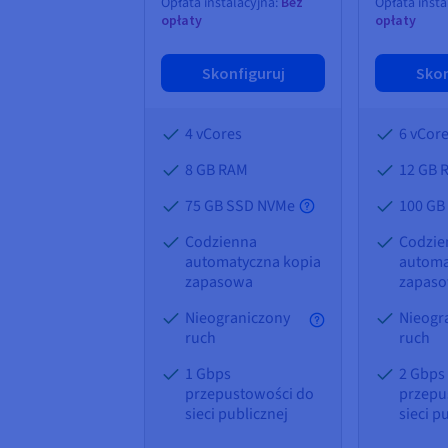
Opłata instalacyjna:
Bez
Opłata insta
opłaty
opłaty
Skonfiguruj
Skon
4 vCores
6 vCor
8 GB
RAM
12 GB
75 GB SSD NVMe
100 GB
Codzienna
Codzie
automatyczna kopia
automa
zapasowa
zapas
Nieograniczony
Nieogr
ruch
ruch
1 Gbps
2 Gbps
przepustowości do
przepu
sieci publicznej
sieci p