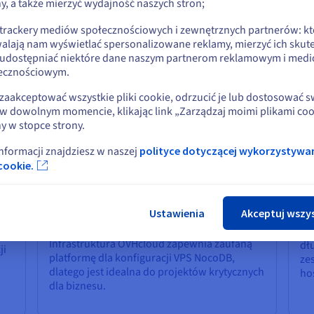
 infrastrukturę. OVHcloud VPS ułatwia dodawanie, ustawianie i za
y, a także mierzyć wydajność naszych stron;
lub
rzewidywalne i kontrolowane kosztowo dla każdego klienta i zespo
 trackery mediów społecznościowych i zewnętrznych partnerów: kt
alają nam wyświetlać spersonalizowane reklamy, mierzyć ich skut
Pozostań na bieżącej stronie
 udostępniać niektóre dane naszym partnerom reklamowym i med
OVHcloud do hostingu NocoDB?
ecznościowym.
Wybierz inną stronę
zaakceptować wszystkie pliki cookie, odrzucić je lub dostosować 
w dowolnym momencie, klikając link „Zarządzaj moimi plikami coo
Bezpieczna infrastruktura
Ła
y w stopce strony.
Bezpieczeństwo w OVHcloud jest
Dz
informacji znajdziesz w naszej
polityce dotyczącej wykorzystywa
Zamk
wbudowane, a nie dodawane na siłę. Twój
za
y
cookie.
VPS NocoDB korzysta z ochrony przed DDoS,
ch
izolacji sieci i solidnych kontroli serwera. Ty
pr
decydujesz, kto może uzyskać dostęp,
ut
sz
Ustawienia
Akceptuj wszy
otworzyć lub zarządzać danymi, co pomaga w
za
zabezpieczeniu informacji klientów.
za
Infrastruktura OVHcloud zapewnia zaufaną
dł
ji
platformę dla konfiguracji VPS NocoDB,
ze
dlatego jest idealna do projektów krytycznych
ho
dla biznesu.