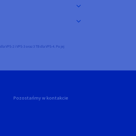
a VPS-2 i VPS-3 oraz 3 TB dla VPS-4. Po jej
Pozostańmy w kontakcie