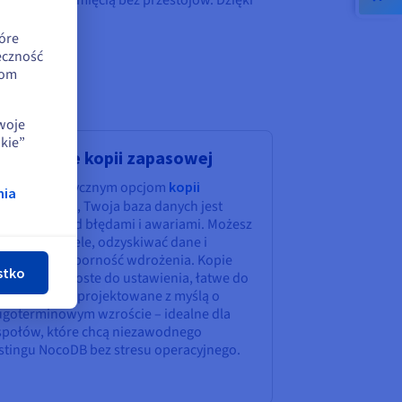
rządzanie pamięcią bez przestojów. Dzięki
łu.
óre
eczność
iom
swoje
kie”
twe opcje kopii zapasowej
ięki automatycznym opcjom
kopii
nia
nij
pasowej VPS
, Twoja baza danych jest
roniona przed błędami i awariami. Możesz
zywracać tabele, odzyskiwać dane i
rzymywać odporność wdrożenia. Kopie
stko
pasowe są proste do ustawienia, łatwe do
rządzania i zaprojektowane z myślą o
ugoterminowym wzroście – idealne dla
społów, które chcą niezawodnego
stingu NocoDB bez stresu operacyjnego.