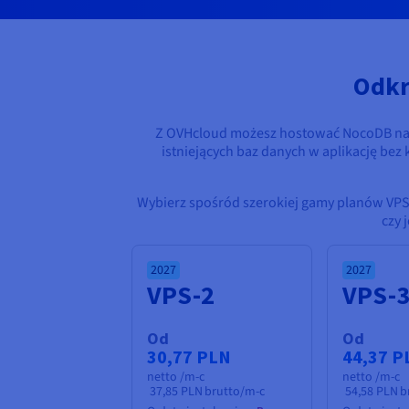
Odkr
Z OVHcloud możesz hostować NocoDB na VP
istniejących baz danych w aplikację bez
Wybierz spośród szerokiej gamy planów VPS
czy 
2027
2027
VPS-2
VPS-
Od
Od
30,77 PLN
44,37 P
netto /m-c
netto /m-c
37,85 PLN
brutto/m-c
54,58 PLN
b