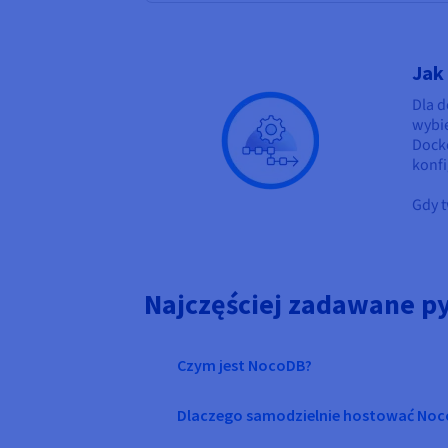
Jak
Dla 
wybie
Docke
konfi
Gdy t
Najczęściej zadawane p
Czym jest NocoDB?
Dlaczego samodzielnie hostować No