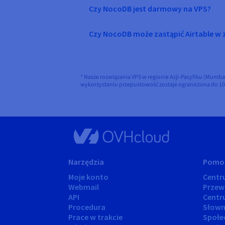
Czy NocoDB jest darmowy na VPS?
Czy NocoDB może zastąpić Airtable w
* Nasze rozwiązania VPS w regionie Azji-Pacyfiku (Mumbaj,
wykorzystaniu przepustowość zostaje ograniczona do 1
Narzędzia
Pomo
Moje konto
Cent
Webmail
Przew
API
Centr
Procedura
Słown
Prace w trakcie
Społe