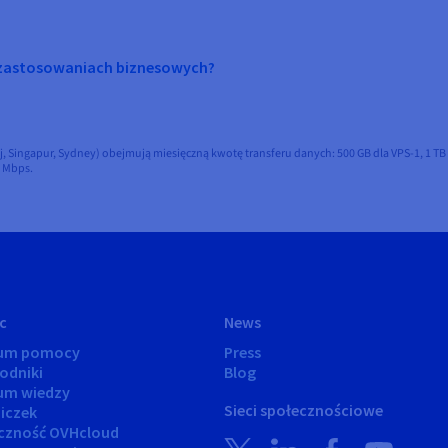
 zastosowaniach biznesowych?
 Singapur, Sydney) obejmują miesięczną kwotę transferu danych: 500 GB dla VPS-1, 1 TB dl
0 Mbps.
c
News
rum pomocy
Press
odniki
Blog
um wiedzy
Sieci społecznościowe
iczek
czność OVHcloud