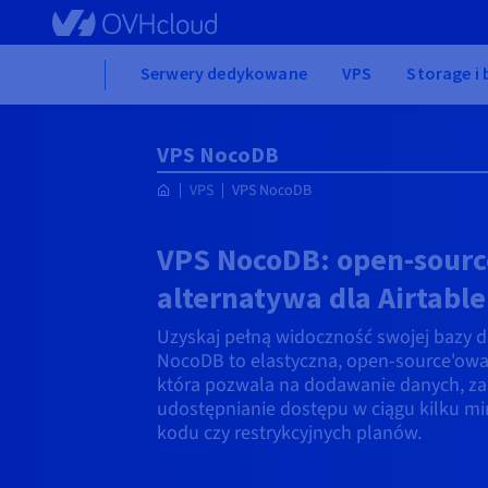
Skip to main content
Home
Serwery dedykowane
VPS
Storage i
VPS NocoDB
VPS
VPS NocoDB
VPS NocoDB: open-sour
alternatywa dla Airtable
Uzyskaj pełną widoczność swojej bazy 
NocoDB to elastyczna, open-source'owa 
która pozwala na dodawanie danych, zar
udostępnianie dostępu w ciągu kilku m
kodu czy restrykcyjnych planów.