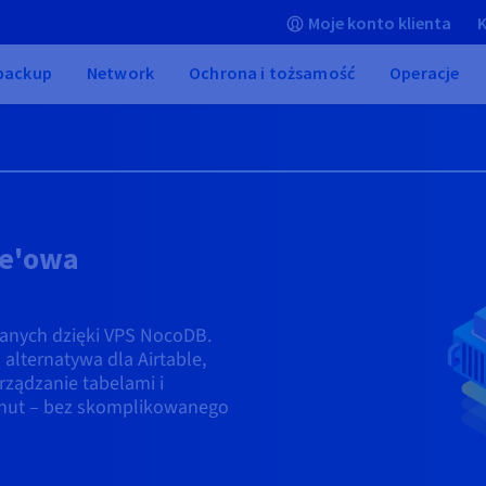
Moje konto klienta
K
 backup
Network
Ochrona i tożsamość
Operacje
ce'owa
danych dzięki VPS NocoDB.
alternatywa dla Airtable,
ządzanie tabelami i
inut – bez skomplikowanego