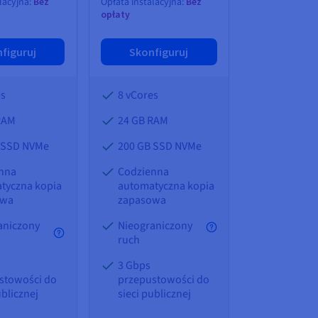
lacyjna:
Bez
Opłata instalacyjna:
Bez
opłaty
figuruj
Skonfiguruj
es
8 vCores
RAM
24 GB
RAM
 SSD NVMe
200 GB SSD NVMe
nna
Codzienna
tyczna kopia
automatyczna kopia
owa
zapasowa
aniczony
Nieograniczony
ruch
3 Gbps
stowości do
przepustowości do
ublicznej
sieci publicznej