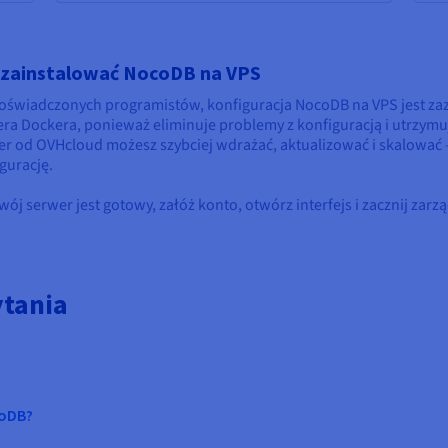
 zainstalować NocoDB na VPS
doświadczonych programistów, konfiguracja NocoDB na VPS jest za
ra Dockera, ponieważ eliminuje problemy z konfiguracją i utrzymu
r od OVHcloud możesz szybciej wdrażać, aktualizować i skalować –
gurację.
wój serwer jest gotowy, załóż konto, otwórz interfejs i zacznij zar
ytania
coDB?