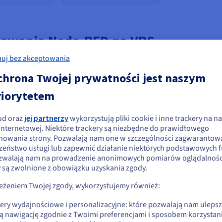
stowania Node-RED na VPS
uj bez akceptowania
chrona Twojej prywatności jest naszym
. Tworzysz, uzyskujesz dostęp i kontrolujesz każdą tabelę, pole i
aS, samodzielne hostowanie NocoDB na VPS daje Twojemu zespołowi
riorytetem
 baza danych jest hostowana na Twoim serwerze, z jasnymi zasad
ud oraz
jej partnerzy
wykorzystują pliki cookie i inne trackery na na
ydaje się, że znajdujesz się w Stany
 internetowej. Niektóre trackery są niezbędne do prawidłowego
i danych (MySQL, PostgreSQL)
nowania strony. Pozwalają nam one w szczególności zagwarantow
jednoczone
bazami danych, pozwalając na łączenie, przeglądanie i zarządzan
zeństwo usługi lub zapewnić działanie niektórych podstawowych f
ródłowych, Twój zespół może otwierać tabele, edytować pola i udos
zwalają nam na prowadzenie anonimowych pomiarów oglądalności
li chcesz złożyć zamówienie w Stany Zjednoczone, wyszukaj odpowiednią
PS
, to ustawienie pozwala na korzystanie z NocoDB jako elastyczne
y są zwolnione z obowiązku uzyskania zgody.
onę i załóż konto.
anych produkcyjnej.
zeżeniem Twojej zgody, wykorzystujemy również:
Go to Stany Zjednoczone website
kery wydajnościowe i personalizacyjne: które pozwalają nam uleps
us.ovhcloud.com/
Angielski
USD - $
S
w miarę rozwoju projektu. Twórz nowe tabele, dodawaj dane i wd
ą nawigację zgodnie z Twoimi preferencjami i sposobem korzystani