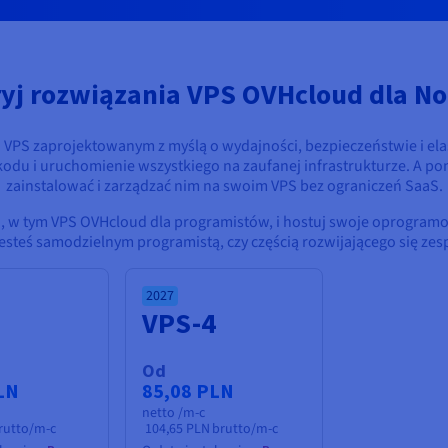
yj rozwiązania VPS OVHcloud dla N
S zaprojektowanym z myślą o wydajności, bezpieczeństwie i elas
 kodu i uruchomienie wszystkiego na zaufanej infrastrukturze. A 
zainstalować i zarządzać nim na swoim VPS bez ograniczeń SaaS.
, w tym VPS OVHcloud dla programistów, i hostuj swoje oprogramow
jesteś samodzielnym programistą, czy częścią rozwijającego się zes
2027
3
VPS-4
Od
LN
85,08 PLN
netto /m-c
rutto/m-c
104,65 PLN
brutto/m-c