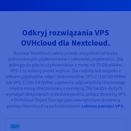
Dokumentacja
Dokumentacja
Dokumentacja
Cennik
Roadmap & Changelog
Roadmap & Changelog
Roadmap & Changelog
Monitorowanie
Dostępność według regionów
Dokumentacja
Roadmap & Changelog
Roadmap & Changelog
Odkryj rozwiązania VPS
OVHcloud dla Nextcloud.
Rozmiar Nextcloud zależy przede wszystkim od liczby
jednoczesnych użytkowników i całkowitej pojemności. Dla
jednego do pięciu użytkowników z mniej niż 75 GB plików,
VPS-1 to solidny punkt wyjścia. Dla rodziny lub zespołu z
setkami gigabajtów zdjęć i dokumentów, VPS-2 (100 GB NVMe)
lub VPS-3 (200 GB NVMe) zapewnia odpowiednią równowagę
między mocą obliczeniową a pamięcią. Dla bardzo dużych
wymagań dotyczących przechowywania, połącz dowolny VPS
z OVHcloud Object Storage jako zewnętrznym dostawcą
pamięci Nextcloud za pośrednictwem
zakresu pamięci VPS
.
2027