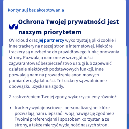
Pliki przechowywane na Google Drive lub Dropbox znajdują
Kontynuuj bez akceptowania
się na serwerach w USA, podlegających ustawie CLOUD Act.
Na VPS OVHcloud we Francji lub Niemczech Twoje dane
Ochrona Twojej prywatności jest
pozostają w Europie zgodnie z RODO, przechowywane w
centrum danych, które nigdy nie jest zobowiązane do
naszym priorytetem
odpowiadania na nieeuropejskie nakazy prawne. Dla lekarzy,
OVHcloud oraz
jej partnerzy
wykorzystują pliki cookie i
prawników, księgowych i profesjonalistów zajmujących się
inne trackery na naszej stronie internetowej. Niektóre
danymi poufnymi, to rozróżnienie nie jest opcjonalne. Nasz
trackery są niezbędne do prawidłowego funkcjonowania
VPS chroniony przed DDoS
zapewnia bezpieczeństwo na
strony. Pozwalają nam one w szczególności
poziomie sieci oraz hosting w centrum danych zgodnym z
zagwarantować bezpieczeństwo usługi lub zapewnić
RODO.
Wydaje się, że znajdujesz się w
działanie niektórych podstawowych funkcji. Inne
pozwalają nam na prowadzenie anonimowych
Dane hostowane wyłącznie w wybranym europejskim
Stany Zjednoczone
pomiarów oglądalności. Te trackery są zwolnione z
centrum danych OVHcloud.
obowiązku uzyskania zgody.
Brak dostępu osób trzecich do plików bez Twojej
Jeśli chcesz złożyć zamówienie w Stany Zjednoczone, wyszukaj
wyraźnej zgody
odpowiednią stronę i załóż konto.
Z zastrzeżeniem Twojej zgody, wykorzystujemy również:
Szyfrowanie end-to-end dostępne dla wrażliwych
folderów za pomocą aplikacji Nextcloud E2EE
Go to Stany Zjednoczone website
trackery wydajnościowe i personalizacyjne: które
pozwalają nam ulepszać Twoją nawigację zgodnie z
us.ovhcloud.com/
Angielski
USD - $
Nieograniczona liczba użytkowników za stałą
Twoimi preferencjami i sposobem korzystania ze
miesięczną opłatę
strony, a także mierzyć wydajność naszych stron;
lub