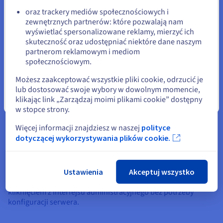
Google Workspace pobiera co najmniej 6 euro za użytkownika
oraz trackery mediów społecznościowych i
miesięcznie. Dropbox Business pobiera 15 euro za
zewnętrznych partnerów: które pozwalają nam
Pozostań na bieżącej stronie
użytkownika. Dla pięcioosobowego zespołu subskrypcje
wyświetlać spersonalizowane reklamy, mierzyć ich
SaaS kosztują od 30 do 75 euro miesięcznie bezterminowo.
skuteczność oraz udostępniać niektóre dane naszym
VPS OVHcloud w stałej miesięcznej opłacie obsługuje
partnerom reklamowym i mediom
nieograniczoną liczbę użytkowników. Dodaj
automatyczne
Wybierz inną stronę
społecznościowym.
kopie zapasowe VPS
dla ochrony danych w ułamku kosztów
przedsiębiorstw SaaS.
Możesz zaakceptować wszystkie pliki cookie, odrzucić je
lub dostosować swoje wybory w dowolnym momencie,
Ekosystem aplikacji Nextcloud
klikając link „Zarządzaj moimi plikami cookie” dostępny
Zamknij
w stopce strony.
Sklep aplikacji Nextcloud oferuje ponad 400 aplikacji.
Nextcloud Office umożliwia współpracę w czasie
Więcej informacji znajdziesz w naszej
polityce
rzeczywistym przy edytowaniu plików .docx, .xlsx i .pptx w
dotyczącej wykorzystywania plików cookie.
przeglądarce za pomocą Collabora lub OnlyOffice. Nextcloud
Talk zapewnia szyfrowane end-to-end połączenia wideo i
wiadomości zespołowe. Deck zapewnia zarządzanie
Ustawienia
Akceptuj wszystko
projektami w stylu Kanban. Memories organizuje zdjęcia z
rozpoznawaniem twarzy. Wszystko instaluj jednym
kliknięciem z interfejsu administracyjnego bez potrzeby
konfiguracji serwera.