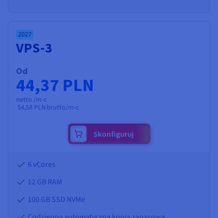
2027
VPS-3
Od
44,37 PLN
netto /m-c
54,58 PLN
brutto/m-c
Skonfiguruj
6 vCores
12 GB
RAM
100 GB SSD NVMe
Codzienna automatyczna kopia zapasowa