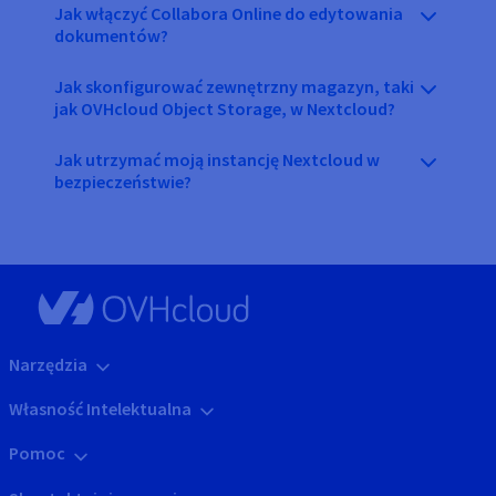
Jak włączyć Collabora Online do edytowania
dokumentów?
Jak skonfigurować zewnętrzny magazyn, taki
jak OVHcloud Object Storage, w Nextcloud?
Jak utrzymać moją instancję Nextcloud w
bezpieczeństwie?
Narzędzia
Własność Intelektualna
Pomoc