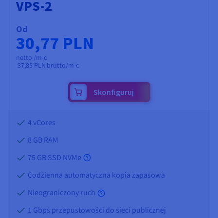
VPS-2
Od
30,77 PLN
netto /m-c
37,85 PLN
brutto/m-c
Skonfiguruj
4 vCores
8 GB
RAM
75 GB SSD NVMe
Codzienna automatyczna kopia zapasowa
Nieograniczony ruch
1 Gbps przepustowości do sieci publicznej