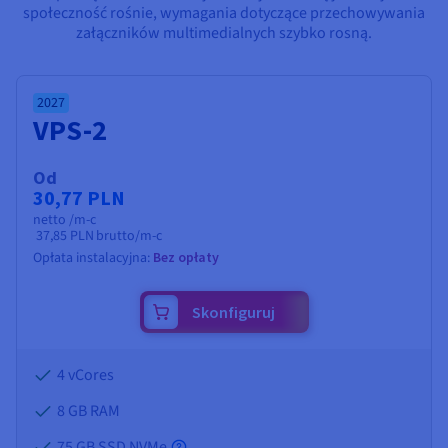
Dokumentacja
Dokumentacja
Dokumentacja
społeczność rośnie, wymagania dotyczące przechowywania
Cennik
Roadmap & Changelog
Roadmap & Changelog
Roadmap & Changelog
Monitorowanie
załączników multimedialnych szybko rosną.
Dostępność według regionów
Dokumentacja
Roadmap & Changelog
Roadmap & Changelog
2027
VPS-2
Od
30,77 PLN
netto /m-c
37,85 PLN
brutto/m-c
Opłata instalacyjna:
Bez opłaty
Skonfiguruj
4 vCores
8 GB
RAM
75 GB SSD NVMe