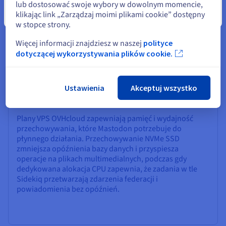
lub dostosować swoje wybory w dowolnym momencie,
klikając link „Zarządzaj moimi plikami cookie” dostępny
Zamknij
w stopce strony.
Dlaczego wybrać OVHcloud dla
Więcej informacji znajdziesz w naszej
polityce
swojego VPS Mastodon?
dotyczącej wykorzystywania plików cookie.
Ustawienia
Akceptuj wszystko
Optymalna wydajność i niezawodność
Plany VPS OVHcloud zapewniają pamięć i wydajność
przechowywania, które Mastodon potrzebuje do
płynnego działania. Przechowywanie NVMe SSD
zmniejsza opóźnienia bazy danych i przyspiesza
operacje na plikach multimedialnych, podczas gdy
dedykowana alokacja CPU zapewnia, że zadania w tle
Sidekiq przetwarzają zdarzenia federacji i
powiadomienia bez opóźnień.