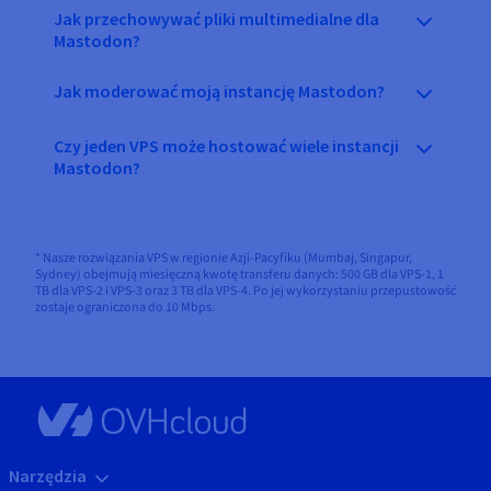
Jak przechowywać pliki multimedialne dla
Mastodon?
Jak moderować moją instancję Mastodon?
Czy jeden VPS może hostować wiele instancji
Mastodon?
* Nasze rozwiązania VPS w regionie Azji-Pacyfiku (Mumbaj, Singapur,
Sydney) obejmują miesięczną kwotę transferu danych: 500 GB dla VPS-1, 1
TB dla VPS-2 i VPS-3 oraz 3 TB dla VPS-4. Po jej wykorzystaniu przepustowość
zostaje ograniczona do 10 Mbps.
Narzędzia