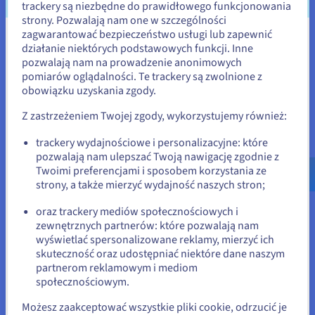
trackery są niezbędne do prawidłowego funkcjonowania
Twojego serwera, co sprawia, że wydajność i pojemność
strony. Pozwalają nam one w szczególności
przechowywania są kluczowe. VPS z dedykowanymi
zagwarantować bezpieczeństwo usługi lub zapewnić
zasobami zapewnia, że przetwarzanie i udostępnianie
Wydaje się, że znajdujesz się w
działanie niektórych podstawowych funkcji. Inne
mediów nie pogarsza wydajności innych usług Mastodon.
pozwalają nam na prowadzenie anonimowych
Stany Zjednoczone
Przechowywanie NVMe
SSD
przyspiesza dostęp do mediów i
pomiarów oglądalności. Te trackery są zwolnione z
redukuje buforowanie dla użytkowników przeglądających
obowiązku uzyskania zgody.
Jeśli chcesz złożyć zamówienie w Stany Zjednoczone, wyszukaj
bogate w media linie czasowe.
odpowiednią stronę i załóż konto.
Z zastrzeżeniem Twojej zgody, wykorzystujemy również:
Łatwe skalowanie w miarę wzrostu Twojej
społeczności
Go to Stany Zjednoczone website
trackery wydajnościowe i personalizacyjne: które
pozwalają nam ulepszać Twoją nawigację zgodnie z
us.ovhcloud.com/
Angielski
USD - $
Nowa instancja Mastodon dla małej społeczności ma
Twoimi preferencjami i sposobem korzystania ze
skromne wymagania dotyczące zasobów, ale wzrost szybko
strony, a także mierzyć wydajność naszych stron;
zmienia sytuację. Aktywni użytkownicy generują ciągłą
lub
aktywność zadań w tle, a federacja z dużymi instancjami
oraz trackery mediów społecznościowych i
mnoży ilość przychodzących postów i mediów.
zewnętrznych partnerów: które pozwalają nam
Pozostań na bieżącej stronie
wyświetlać spersonalizowane reklamy, mierzyć ich
Rozpoczęcie na VPS, który można łatwo zaktualizować,
skuteczność oraz udostępniać niektóre dane naszym
oznacza, że możesz skalować CPU i RAM w miarę wzrostu
partnerom reklamowym i mediom
wymagań Twojej instancji, bez migracji do innego środowiska
Wybierz inną stronę
społecznościowym.
hostingowego.
Możesz zaakceptować wszystkie pliki cookie, odrzucić je