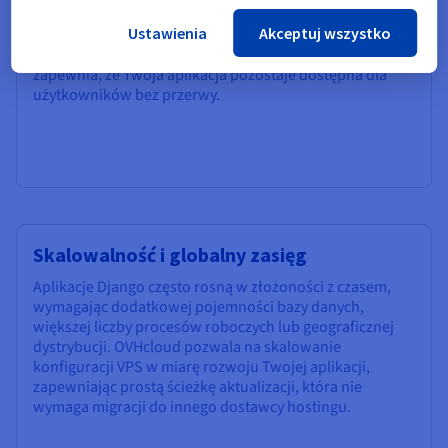
przechowywanie na dyskach NVMe SSD zmniejsza
Ustawienia
Akceptuj wszystko
opóźnienia zapytań do bazy danych i przyspiesza
serwowanie plików statycznych. Niezawodny czas pracy
zapewnia, że Twoja aplikacja pozostaje dostępna dla
użytkowników bez przerwy.
Skalowalność i globalny zasięg
Aplikacje Django często rosną w złożoności z czasem,
wymagając dodatkowej pojemności bazy danych,
większej liczby procesów roboczych lub geograficznej
dystrybucji. OVHcloud pozwala na skalowanie
konfiguracji VPS w miarę rozwoju Twojej aplikacji,
zapewniając prostą ścieżkę aktualizacji, która nie
wymaga migracji do innego dostawcy hostingu.