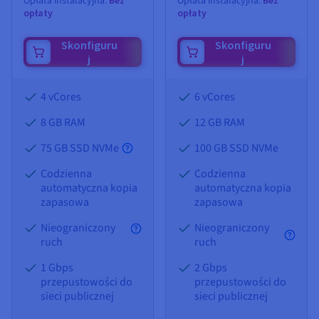
Opłata instalacyjna:
Opłata instalacyjna:
opłaty
opłaty
Skonfiguru
Skonfiguru
j
j
4 vCores
6 vCores
8 GB
RAM
12 GB
RAM
75 GB SSD NVMe
100 GB SSD NVMe
Codzienna
Codzienna
automatyczna kopia
automatyczna kopia
zapasowa
zapasowa
Nieograniczony
Nieograniczony
ruch
ruch
1 Gbps
2 Gbps
przepustowości do
przepustowości do
sieci publicznej
sieci publicznej