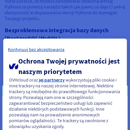
roota oznacza, że możesz zainstalować dowolną wersję
Pythona za pomocą narzędzi takich jak pyenv, co daje Ci pełną
elastyczność w dopasowaniu wersji Pythona do wymagań
Twojego projektu.
Bezproblemowa integracja bazy danych
(PostgreSQL/MySQL)
Django ma pierwszorzędne wsparcie dla PostgreSQL, który
Kontynuuj bez akceptowania
jest powszechnie uważany za najbardziej odpowiednią bazę
danych do użytku produkcyjnego. Na VPS instalujesz i
Ochrona Twojej prywatności jest
konfigurujesz PostgreSQL bezpośrednio, mając pełną
naszym priorytetem
kontrolę nad pulowaniem połączeń, indeksowaniem i
optymalizacją zapytań. Ten bezpośredni dostęp pozwala na
OVHcloud oraz
jej partnerzy
wykorzystują pliki cookie i
dostosowanie wydajności bazy danych w oparciu o
inne trackery na naszej stronie internetowej. Niektóre
specyficzne wzorce zapytań Twojej aplikacji, co nie jest
trackery są niezbędne do prawidłowego funkcjonowania
możliwe na platformach, które abstrahują zarządzanie bazą
strony. Pozwalają nam one w szczególności
danych.
zagwarantować bezpieczeństwo usługi lub zapewnić
Wydaje się, że znajdujesz się w
działanie niektórych podstawowych funkcji. Inne
Pełna kontrola nad serwerami WSGI/ASGI
pozwalają nam na prowadzenie anonimowych
Stany Zjednoczone
pomiarów oglądalności. Te trackery są zwolnione z
Gunicorn i uWSGI to standardowe serwery aplikacji dla
obowiązku uzyskania zgody.
Django w produkcji. Oba wymagają starannej konfiguracji,
Jeśli chcesz złożyć zamówienie w Stany Zjednoczone, wyszukaj