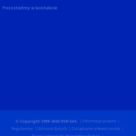
Pozostańmy w kontakcie
Informacje prawne
© Copyright 1999-2026 OVH SAS.
Regulaminy
Ochrona danych
Zarządzanie plikami cookie
Prawa i obowiązki abonentów domen