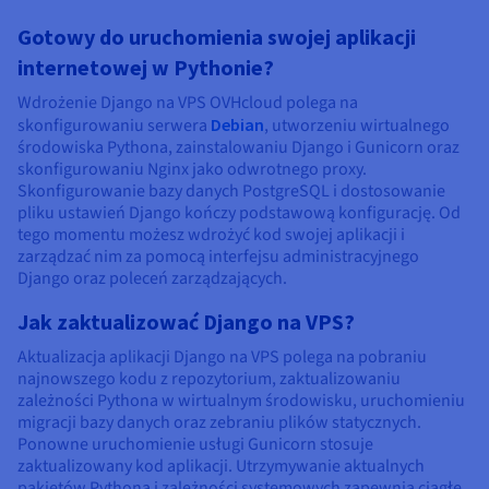
Gotowy do uruchomienia swojej aplikacji
internetowej w Pythonie?
Wdrożenie Django na VPS OVHcloud polega na
skonfigurowaniu serwera
Debian
, utworzeniu wirtualnego
środowiska Pythona, zainstalowaniu Django i Gunicorn oraz
skonfigurowaniu Nginx jako odwrotnego proxy.
Skonfigurowanie bazy danych PostgreSQL i dostosowanie
pliku ustawień Django kończy podstawową konfigurację. Od
tego momentu możesz wdrożyć kod swojej aplikacji i
zarządzać nim za pomocą interfejsu administracyjnego
Django oraz poleceń zarządzających.
Jak zaktualizować Django na VPS?
Aktualizacja aplikacji Django na VPS polega na pobraniu
najnowszego kodu z repozytorium, zaktualizowaniu
zależności Pythona w wirtualnym środowisku, uruchomieniu
migracji bazy danych oraz zebraniu plików statycznych.
Ponowne uruchomienie usługi Gunicorn stosuje
zaktualizowany kod aplikacji. Utrzymywanie aktualnych
pakietów Pythona i zależności systemowych zapewnia ciągłe