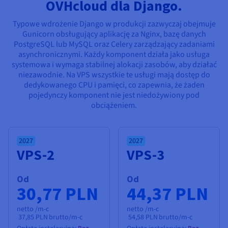
Dokumentacja
Dokumentacja
Dokumentacja
OVHcloud dla Django.
Cennik
Roadmap & Changelog
Roadmap & Changelog
Roadmap & Changelog
Monitorowanie
Dostępność według regionów
Typowe wdrożenie Django w produkcji zazwyczaj obejmuje
Gunicorn obsługujący aplikację za Nginx, bazę danych
Dokumentacja
PostgreSQL lub MySQL oraz Celery zarządzający zadaniami
Roadmap & Changelog
Roadmap & Changelog
asynchronicznymi. Każdy komponent działa jako usługa
systemowa i wymaga stabilnej alokacji zasobów, aby działać
niezawodnie. Na VPS wszystkie te usługi mają dostęp do
dedykowanego CPU i pamięci, co zapewnia, że żaden
pojedynczy komponent nie jest niedożywiony pod
obciążeniem.
2027
2027
VPS-2
VPS-3
Od
Od
30,77 PLN
44,37 PLN
netto /m-c
netto /m-c
37,85 PLN
brutto/m-c
54,58 PLN
brutto/m-c
Bez
Bez