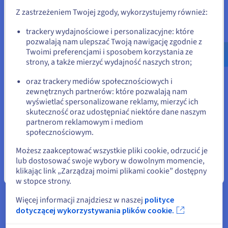
odpowiednią stronę i załóż konto.
aby zoptymalizować procesy robocze, limity czasowe i
Z zastrzeżeniem Twojej zgody, wykorzystujemy również:
obsługę połączeń. VPS daje Ci pełną swobodę w
konfigurowaniu tych serwerów, ustawianiu nadzorców
Go to Stany Zjednoczone website
trackery wydajnościowe i personalizacyjne: które
procesów i integrowaniu ich z Nginx jako odwrotnym proxy.
pozwalają nam ulepszać Twoją nawigację zgodnie z
us.ovhcloud.com/
Angielski
USD - $
Dla aplikacji Django korzystających z asynchronicznych
Twoimi preferencjami i sposobem korzystania ze
widoków lub WebSocketów, wdrożenie serwera ASGI, takiego
strony, a także mierzyć wydajność naszych stron;
jak Daphne lub Uvicorn, jest równie proste.
lub
oraz trackery mediów społecznościowych i
zewnętrznych partnerów: które pozwalają nam
Pozostań na bieżącej stronie
wyświetlać spersonalizowane reklamy, mierzyć ich
skuteczność oraz udostępniać niektóre dane naszym
Dlaczego wybrać OVHcloud dla
partnerom reklamowym i mediom
Wybierz inną stronę
społecznościowym.
swojego VPS z Django?
Możesz zaakceptować wszystkie pliki cookie, odrzucić je
lub dostosować swoje wybory w dowolnym momencie,
klikając link „Zarządzaj moimi plikami cookie” dostępny
Zamknij
w stopce strony.
Optymalna wydajność i niezawodność
Więcej informacji znajdziesz w naszej
polityce
Plany VPS OVHcloud zapewniają zasoby obliczeniowe
dotyczącej wykorzystywania plików cookie.
potrzebne dla aplikacji Django obsługujących
równoczesne zapytania i zadania w tle. Szybkie