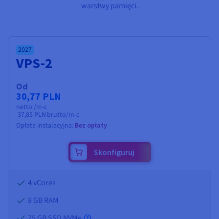
Dokumentacja
Dokumentacja
Dokumentacja
warstwy pamięci.
Cennik
Roadmap & Changelog
Roadmap & Changelog
Roadmap & Changelog
Monitorowanie
Dostępność według regionów
Dokumentacja
Roadmap & Changelog
Roadmap & Changelog
2027
VPS-2
Od
30,77 PLN
netto /m-c
37,85 PLN
brutto/m-c
Opłata instalacyjna:
Bez opłaty
Skonfiguruj
4 vCores
8 GB
RAM
75 GB SSD NVMe