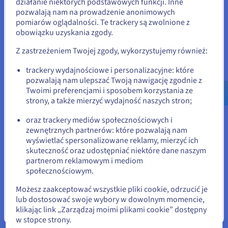
działanie niektórych podstawowych funkcji. Inne
Twoim sprzętem, a nie z jego użyciem. Możesz wdrażać tyle
pozwalają nam na prowadzenie anonimowych
Stany Zjednoczone
aplikacji, ile pozwalają zasoby Twojego serwera, bez
pomiarów oglądalności. Te trackery są zwolnione z
ponoszenia opłat za projekt. W miarę jak Twoje potrzeby
obowiązku uzyskania zgody.
Jeśli chcesz złożyć zamówienie w Stany Zjednoczone, wyszukaj
rosną, OVHcloud ułatwia aktualizację konfiguracji VPS,
odpowiednią stronę i załóż konto.
zapewniając przewidywalną i efektywną ścieżkę do
Z zastrzeżeniem Twojej zgody, wykorzystujemy również:
skalowania.
Go to Stany Zjednoczone website
trackery wydajnościowe i personalizacyjne: które
Bezproblemowa integracja z Gitem i
pozwalają nam ulepszać Twoją nawigację zgodnie z
us.ovhcloud.com/
Angielski
USD - $
Twoimi preferencjami i sposobem korzystania ze
automatyzacja
strony, a także mierzyć wydajność naszych stron;
lub
Coolify integruje się bezpośrednio z GitHub, GitLab i
oraz trackery mediów społecznościowych i
Bitbucket, aby umożliwić automatyczne wdrożenia
zewnętrznych partnerów: które pozwalają nam
wyzwalane przez przesyłanie kodu. Hosting tego przepływu
Pozostań na bieżącej stronie
wyświetlać spersonalizowane reklamy, mierzyć ich
pracy na VPS zapewnia, że Twój pipeline wdrożeniowy jest
skuteczność oraz udostępniać niektóre dane naszym
zawsze dostępny i nie podlega ograniczeniom prędkości ani
partnerom reklamowym i mediom
ograniczeniom dostępności platform zewnętrznych.
Wybierz inną stronę
społecznościowym.
Webhooki działają niezawodnie, kolejki budowy przetwarzają
szybko, a Twoje aplikacje pozostają aktualne przy minimalnej
Możesz zaakceptować wszystkie pliki cookie, odrzucić je
interwencji ręcznej.
lub dostosować swoje wybory w dowolnym momencie,
klikając link „Zarządzaj moimi plikami cookie” dostępny
Zamknij
w stopce strony.