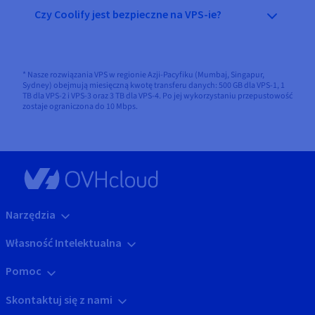
Czy Coolify jest bezpieczne na VPS-ie?
* Nasze rozwiązania VPS w regionie Azji-Pacyfiku (Mumbaj, Singapur,
Sydney) obejmują miesięczną kwotę transferu danych: 500 GB dla VPS-1, 1
TB dla VPS-2 i VPS-3 oraz 3 TB dla VPS-4. Po jej wykorzystaniu przepustowość
zostaje ograniczona do 10 Mbps.
Narzędzia
Własność Intelektualna
Pomoc
Skontaktuj się z nami