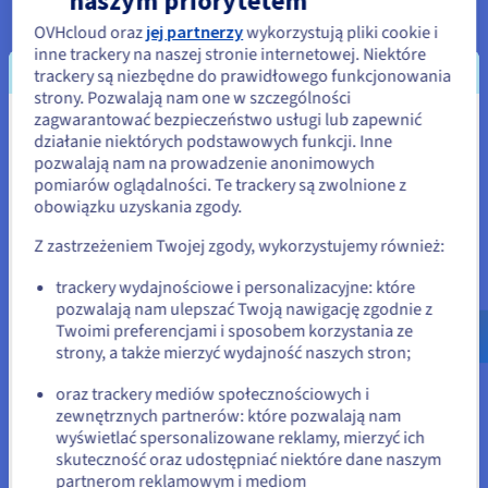
OVHcloud oraz
jej partnerzy
wykorzystują pliki cookie i
inne trackery na naszej stronie internetowej. Niektóre
trackery są niezbędne do prawidłowego funkcjonowania
Nieograniczone możliwości personalizacji
strony. Pozwalają nam one w szczególności
zagwarantować bezpieczeństwo usługi lub zapewnić
Wydaje się, że znajdujesz się w
działanie niektórych podstawowych funkcji. Inne
Dzięki naszym
VPS
zyskujesz rozwiązanie dostosowane do
pozwalają nam na prowadzenie anonimowych
Stany Zjednoczone
Twoich potrzeb. System operacyjny (Linux lub Windows),
pomiarów oglądalności. Te trackery są zwolnione z
konfiguracja oraz reguły (tryb wolny, trening, serwer z
obowiązku uzyskania zgody.
Jeśli chcesz złożyć zamówienie w Stany Zjednoczone, wyszukaj
modem): to ty o wszystkim decydujesz! Elastyczność
odpowiednią stronę i załóż konto.
Z zastrzeżeniem Twojej zgody, wykorzystujemy również:
wirtualnej maszyny uwalnia Twoją kreatywność.
Go to Stany Zjednoczone website
trackery wydajnościowe i personalizacyjne: które
pozwalają nam ulepszać Twoją nawigację zgodnie z
us.ovhcloud.com/
Angielski
USD - $
Twoimi preferencjami i sposobem korzystania ze
strony, a także mierzyć wydajność naszych stron;
lub
oraz trackery mediów społecznościowych i
Na każdą kieszeń
zewnętrznych partnerów: które pozwalają nam
Pozostań na bieżącej stronie
wyświetlać spersonalizowane reklamy, mierzyć ich
Nasze rozwiązania zostały opracowane z myślą o sektorze
skuteczność oraz udostępniać niektóre dane naszym
gamingu. Zasoby przypisane do serwerów CPU, pamięci RAM,
partnerom reklamowym i mediom