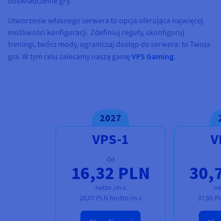
doświadczenie gry.
Utworzenie własnego serwera to opcja oferująca najwięcej
możliwości konfiguracji. Zdefiniuj reguły, skonfiguruj
treningi, twórz mody, ograniczaj dostęp do serwera: to Twoja
gra. W tym celu zalecamy naszą gamę
VPS Gaming
.
2027
VPS-1
V
Od
16,32 PLN
30,
netto /m-c
ne
20,07 PLN
brutto/m-c
37,85 P