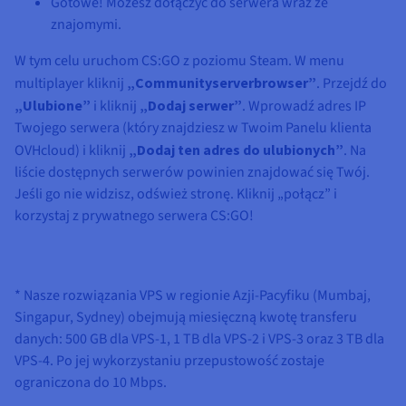
Gotowe! Możesz dołączyć do serwera wraz ze
znajomymi.
W tym celu uruchom CS:GO z poziomu Steam. W menu
multiplayer kliknij
„Communityserverbrowser”
. Przejdź do
„Ulubione”
i kliknij
„Dodaj serwer”
. Wprowadź adres IP
Twojego serwera (który znajdziesz w Twoim Panelu klienta
OVHcloud) i kliknij
„Dodaj ten adres do ulubionych”
. Na
liście dostępnych serwerów powinien znajdować się Twój.
Jeśli go nie widzisz, odśwież stronę. Kliknij „połącz” i
korzystaj z prywatnego serwera CS:GO!
* Nasze rozwiązania VPS w regionie Azji-Pacyfiku (Mumbaj,
Singapur, Sydney) obejmują miesięczną kwotę transferu
danych: 500 GB dla VPS-1, 1 TB dla VPS-2 i VPS-3 oraz 3 TB dla
VPS-4. Po jej wykorzystaniu przepustowość zostaje
ograniczona do 10 Mbps.