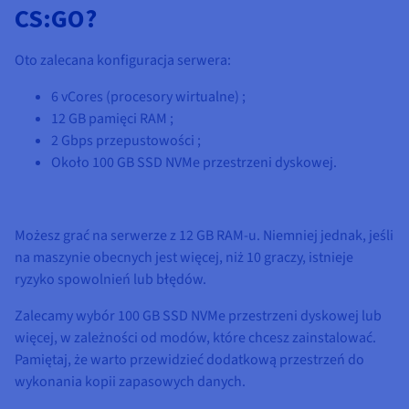
CS:GO?
Oto zalecana konfiguracja serwera:
6 vCores
(procesory wirtualne) ;
12 GB
pamięci RAM ;
2 Gbps
przepustowości ;
Około
100 GB SSD NVMe
przestrzeni dyskowej.
Możesz grać na serwerze z
12 GB
RAM-u. Niemniej jednak, jeśli
na maszynie obecnych jest więcej, niż 10 graczy, istnieje
ryzyko spowolnień lub błędów.
Zalecamy wybór
100 GB SSD NVMe
przestrzeni dyskowej lub
więcej, w zależności od modów, które chcesz zainstalować.
Pamiętaj, że warto przewidzieć dodatkową przestrzeń do
wykonania kopii zapasowych danych.