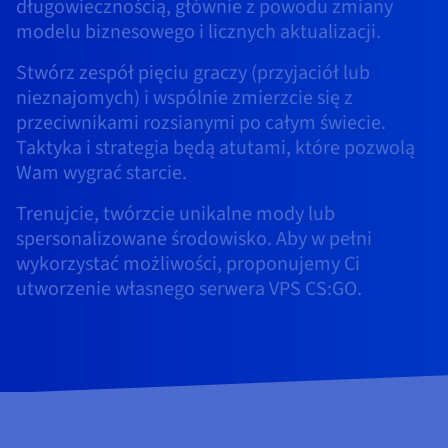
Dokumentacja
Dokumentacja
Dokumentacja
długowiecznością, głównie z powodu zmiany
Cennik
Roadmap & Changelog
Roadmap & Changelog
Roadmap & Changelog
Monitorowanie
modelu biznesowego i licznych aktualizacji.
Dostępność według regionów
Dokumentacja
Stwórz zespół pięciu graczy (przyjaciół lub
Roadmap & Changelog
nieznajomych) i wspólnie zmierzcie się z
Roadmap & Changelog
przeciwnikami rozsianymi po całym świecie.
Taktyka i strategia będą atutami, które pozwolą
Wam wygrać starcie.
Trenujcie, twórzcie unikalne mody lub
spersonalizowane środowisko. Aby w pełni
wykorzystać możliwości, proponujemy Ci
utworzenie własnego serwera VPS CS:GO.