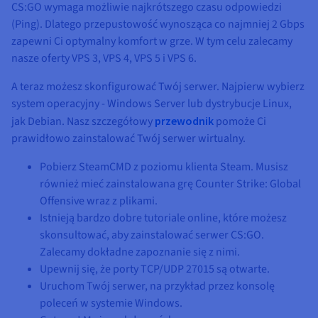
CS:GO wymaga możliwie najkrótszego czasu odpowiedzi
(Ping). Dlatego przepustowość wynosząca co najmniej
2 Gbps
zapewni Ci optymalny komfort w grze. W tym celu zalecamy
nasze oferty VPS 3, VPS 4, VPS 5 i VPS 6.
A teraz możesz skonfigurować Twój serwer. Najpierw wybierz
system operacyjny - Windows Server lub dystrybucje Linux,
jak Debian. Nasz szczegółowy
przewodnik
pomoże Ci
prawidłowo zainstalować Twój serwer wirtualny.
Pobierz SteamCMD z poziomu klienta Steam. Musisz
również mieć zainstalowana grę Counter Strike: Global
Offensive wraz z plikami.
Istnieją bardzo dobre tutoriale online, które możesz
skonsultować, aby zainstalować serwer CS:GO.
Zalecamy dokładne zapoznanie się z nimi.
Upewnij się, że porty TCP/UDP 27015 są otwarte.
Uruchom Twój serwer, na przykład przez konsolę
poleceń w systemie Windows.