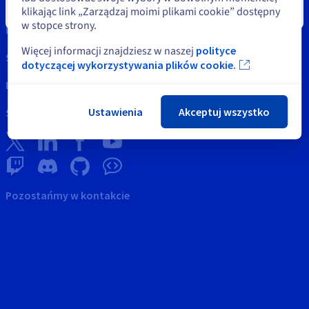
Własność Intelektualna
klikając link „Zarządzaj moimi plikami cookie” dostępny
Zamknij
w stopce strony.
Pomoc
Więcej informacji znajdziesz w naszej
polityce
Skontaktuj się z nami
dotyczącej wykorzystywania plików cookie.
News
Ustawienia
Akceptuj wszystko
Sieci społecznościowe
Pozostańmy w kontakcie