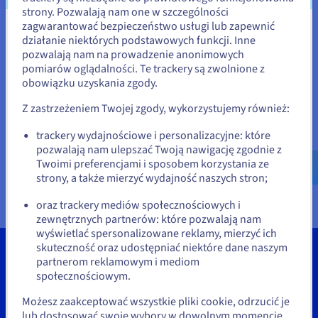
Dokumentacja
Dokumentacja
Dokumentacja
strony. Pozwalają nam one w szczególności
Cennik
Roadmap & Changelog
Roadmap & Changelog
Roadmap & Changelog
Monitorowanie
zagwarantować bezpieczeństwo usługi lub zapewnić
Dostępność według regionów
Wydaje się, że znajdujesz się w
działanie niektórych podstawowych funkcji. Inne
Dokumentacja
pozwalają nam na prowadzenie anonimowych
Stany Zjednoczone
Roadmap & Changelog
pomiarów oglądalności. Te trackery są zwolnione z
Roadmap & Changelog
obowiązku uzyskania zgody.
Jeśli chcesz złożyć zamówienie w Stany Zjednoczone, wyszukaj
odpowiednią stronę i załóż konto.
Z zastrzeżeniem Twojej zgody, wykorzystujemy również:
Go to Stany Zjednoczone website
trackery wydajnościowe i personalizacyjne: które
pozwalają nam ulepszać Twoją nawigację zgodnie z
us.ovhcloud.com/
vps
Angielski
USD - $
Twoimi preferencjami i sposobem korzystania ze
strony, a także mierzyć wydajność naszych stron;
lub
oraz trackery mediów społecznościowych i
zewnętrznych partnerów: które pozwalają nam
Pozostań na bieżącej stronie
wyświetlać spersonalizowane reklamy, mierzyć ich
skuteczność oraz udostępniać niektóre dane naszym
partnerom reklamowym i mediom
Wybierz inną stronę
społecznościowym.
Narzędzia
Możesz zaakceptować wszystkie pliki cookie, odrzucić je
lub dostosować swoje wybory w dowolnym momencie,