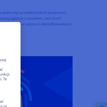
piera się na ścisłej kontroli tożsamości.
eczony zgodnie z zasadami „zero trust”.
sy w zakresie nadzoru i identyfikowalności.
szej
ać
unkcji.
. Te
zać
a ze