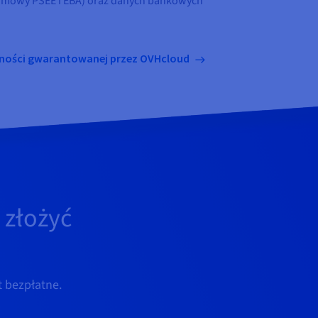
umowy PSEE i EBA) oraz danych bankowych
odności gwarantowanej przez OVHcloud
 złożyć
t bezpłatne.