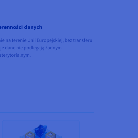
renności danych
e na terenie Unii Europejskiej, bez transferu
oje dane nie podlegają żadnym
terytorialnym.