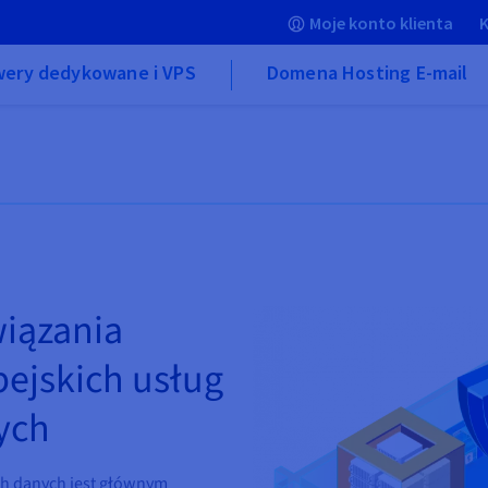
Moje konto klienta
K
wery dedykowane i VPS
Domena Hosting E-mail
wiązania
ejskich usług
nych
ych danych jest głównym