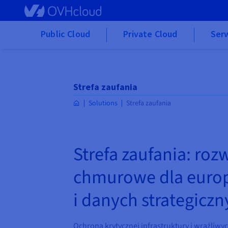
Skip to main content
Public Cloud
Private Cloud
Ser
Strefa zaufania
Solutions
Strefa zaufania
Strefa zaufania: roz
chmurowe dla europ
i danych strategicz
Ochrona krytycznej infrastruktury i wrażliw