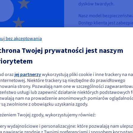
dysków twardych.
Nasz model bezpieczeństwa o
Dostęp klienta jest zabezpi
Wzmocniliśmy również proce
uj bez akceptowania
chrona Twojej prywatności jest naszym
riorytetem
ud oraz
jej partnerzy
wykorzystują pliki cookie i inne trackery na na
ydaje się, że znajdujesz się w Stany
 internetowej. Niektóre trackery są niezbędne do prawidłowego
ejskich
nowania strony. Pozwalają nam one w szczególności zagwarantow
jednoczone
zeństwo usługi lub zapewnić działanie niektórych podstawowych f
ania realizowane są wyłącznie
zwalają nam na prowadzenie anonimowych pomiarów oglądalności
li chcesz złożyć zamówienie w Stany Zjednoczone, wyszukaj odpowiednią
uropejskiej. Pomoc techniczna
y są zwolnione z obowiązku uzyskania zgody.
onę i załóż konto.
wany proces zarządzania
zeżeniem Twojej zgody, wykorzystujemy również:
Go to Stany Zjednoczone website
kery wydajnościowe i personalizacyjne: które pozwalają nam uleps
us.ovhcloud.com/
Angielski
USD - $
 hostowanych w naszych dwóch
ą nawigację zgodnie z Twoimi preferencjami i sposobem korzystani