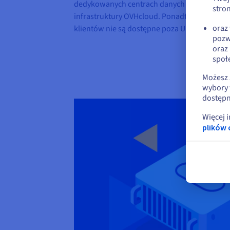
dedykowanych centrach danych są częściowo
stron
infrastruktury OVHcloud. Ponadto żadne pr
oraz
klientów nie są dostępne poza Unią Europejs
pozw
oraz
społ
Możesz 
wybory 
dostępn
Więcej 
plików 