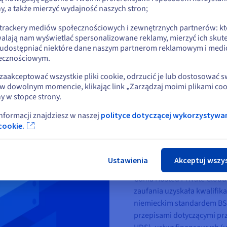
 odizolowane od pozostałej
y, a także mierzyć wydajność naszych stron;
lub
zechowywane w nich dane
 trackery mediów społecznościowych i zewnętrznych partnerów: kt
ką.
alają nam wyświetlać spersonalizowane reklamy, mierzyć ich skut
Pozostań na bieżącej stronie
 udostępniać niektóre dane naszym partnerom reklamowym i med
ecznościowym.
Wybierz inną stronę
zaakceptować wszystkie pliki cookie, odrzucić je lub dostosować 
w dowolnym momencie, klikając link „Zarządzaj moimi plikami coo
y w stopce strony.
Kwalifikacja SecNumCl
informacji znajdziesz w naszej
polityce dotyczącej wykorzystywa
Zamk
W Strefach zaufania hostow
cookie.
rygorystyczne standardy w
danych, takie jak ISO 2700
SWIPO.
Ustawienia
Akceptuj wszy
Gama Hosted Private Clou
zaufania uzyskała kwalifik
niemieckim standardem BS
przepisami dotyczącymi pr