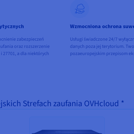
rytycznych
Wzmocniona ochrona suwe
ocnienie zabezpieczeń
Usługi świadczone 24/7 wyłączni
aufania oraz rozszerzenie
danych poza jej terytorium. Tw
 27701, a dla niektórych
pozaeuropejskim przepisom eks
jskich Strefach zaufania OVHcloud *