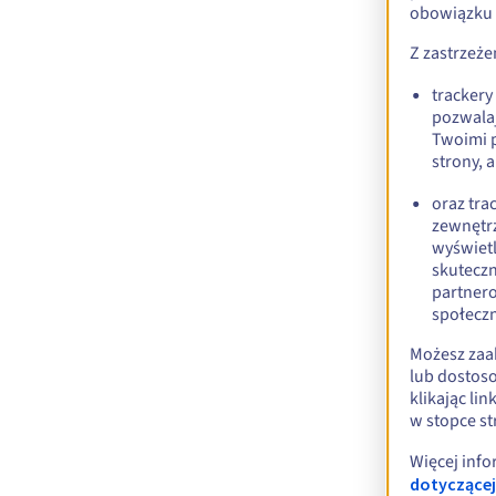
obowiązku 
Z zastrzeż
trackery
pozwalaj
Twoimi p
strony, 
oraz tra
zewnętr
wyświetl
skuteczn
partner
społecz
Możesz zaak
lub dostos
klikając li
w stopce st
Więcej info
dotyczącej