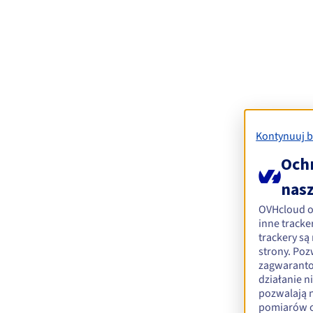
Kontynuuj 
Ochr
nas
OVHcloud 
inne tracke
trackery s
strony. Po
zagwaranto
działanie n
pozwalają
pomiarów og