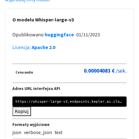
O modelu Whisper-large-v3
01/11/2023
Opublikowano
huggingface
Licencja
:
Apache 2.0
/
sek.
0.00004083
€
Cena audio
Adres URL interfejsu API
https://whisper-large-v3.endpoints.kepler.ai.cloud.ovh.net/api/openai_compat/
Kopiuj
Formaty wyjściowe
json
verbose_json
text