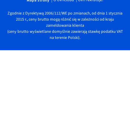
Zgodnie z Dyrektywą 2006/112/WE po zmianach, od dnia 1 stycznia
2015 r., ceny brutto mogą różnić się w zależności od kraju
zameldowania klienta
(ceny brutto wyświetlane domyślnie zawierają stawkę podatku VAT
na terenie Polski).