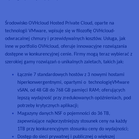
Dokumentacja
Dokumentacja
Dokumentacja
Cennik
Roadmap & Changelog
Roadmap & Changelog
Roadmap & Changelog
Monitorowanie
Dostępność według regionów
Dokumentacja
Środowisko OVHcloud Hosted Private Cloud, oparte na
Roadmap & Changelog
Roadmap & Changelog
technologii VMware, wpisuje się w filozofię OVHcloud-
odwracalnej chmury i przewidywalnych kosztów. Usługa, jak
inne w portfolio OVHcloud, oferuje innowacyjne rozwiązania
dostępne w konkurencyjnej cenie. Firmy mogą teraz wybierać z
szerokiej gamy rozwiązań o unikalnych zaletach, takich jak:
Łącznie 7 standardowych hostów z 3 nowymi hostami
hiperkonwergentnymi, opartymi o technologięVMware
vSAN, od 48 GB do 768 GB pamięci RAM; oferujących
lepszą wydajność przy zredukowanych opóźnieniach, pod
potrzeby krytycznych aplikacji;
Magazyny danych NSF o pojemności do 36 TB,
zapewniające najkorzystniejszy stosunek ceny na każdy
1TB przy konkurencyjnym stosunku ceny do wydajności;
Dostęp do sieci prywatnej i publicznej o większej