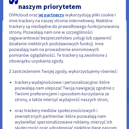
naszym priorytetem
zapewniające najkorzystniejszy stosunek ceny na każdy
1TB przy konkurencyjnym stosunku ceny do wydajności;
OVHcloud oraz
jej partnerzy
wykorzystują pliki cookie i
Dostęp do sieci prywatnej i publicznej o większej
inne trackery na naszej stronie internetowej. Niektóre
trackery są niezbędne do prawidłowego funkcjonowania
przepustowości - do 25 Gb/s w celu zwiększenia
strony. Pozwalają nam one w szczególności
wydajności aplikacji;
zagwarantować bezpieczeństwo usługi lub zapewnić
Wydaje się, że znajdujesz się w
Pełna gama oprogramowania VMware: vCenter, vSphere
działanie niektórych podstawowych funkcji. Inne
w wersji 6.7 (licencja Enterprise Plus), vSAN i NSX. Hosted
pozwalają nam na prowadzenie anonimowych
Stany Zjednoczone
pomiarów oglądalności. Te trackery są zwolnione z
Private Cloud Premier integruje również moduł
obowiązku uzyskania zgody.
Jeśli chcesz złożyć zamówienie w Stany Zjednoczone, wyszukaj
VMware's vRealize Operations bez dodatkowych kosztów,
odpowiednią stronę i załóż konto.
aby ułatwić dostęp do monitorowania infrastruktury i
Z zastrzeżeniem Twojej zgody, wykorzystujemy również:
planowania pojemności;
Go to Stany Zjednoczone website
trackery wydajnościowe i personalizacyjne: które
vNKP, takie jak wirtualne układy TPM (vTPM), które
pozwalają nam ulepszać Twoją nawigację zgodnie z
us.ovhcloud.com/
Angielski
USD - $
umożliwiają szyfrowanie maszyn wirtualnych.
Twoimi preferencjami i sposobem korzystania ze
strony, a także mierzyć wydajność naszych stron;
lub
oraz trackery mediów społecznościowych i
Dzięki ponad 10-letniemu doświadczeniu w obszarze rozwiązań
zewnętrznych partnerów: które pozwalają nam
Pozostań na bieżącej stronie
wyświetlać spersonalizowane reklamy, mierzyć ich
hostowanych chmur prywatnych, Hosted Private Cloud by
skuteczność oraz udostępniać niektóre dane naszym
VMware oferuje klientom OVHcloud solidne, skalowalne i