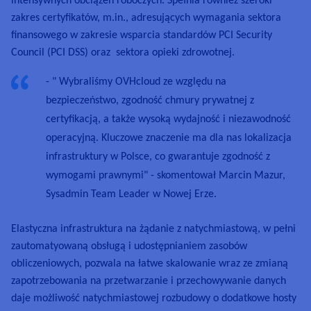
intensywnych obciążeń roboczych. Spełnia również szeroki
zakres certyfikatów, m.in., adresujących wymagania sektora
finansowego w zakresie wsparcia standardów PCI Security
Council (PCI DSS) oraz sektora opieki zdrowotnej.
- " Wybraliśmy OVHcloud ze względu na
bezpieczeństwo, zgodność chmury prywatnej z
certyfikacją, a także wysoką wydajność i niezawodność
operacyjną. Kluczowe znaczenie ma dla nas lokalizacja
infrastruktury w Polsce, co gwarantuje zgodność z
wymogami prawnymi" - skomentował Marcin Mazur,
Sysadmin Team Leader w Nowej Erze.
Elastyczna infrastruktura na żądanie z natychmiastową, w pełni
zautomatyowaną obsługą i udostępnianiem zasobów
obliczeniowych
, pozwala na łatwe skalowanie wraz ze zmianą
zapotrzebowania na przetwarzanie i przechowywanie danych
daje możliwość natychmiastowej rozbudowy o dodatkowe hosty