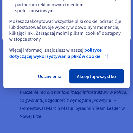
partnerom reklamowym i mediom
wysoce zautomatyzowane infrastruktury, które odpowiadają
Wybierz inną stronę
społecznościowym.
profesjonalnym wymaganiom obsługi środowisk krytycznych i
Możesz zaakceptować wszystkie pliki cookie, odrzucić je
intensywnych obciążeń roboczych. Spełnia również szeroki
lub dostosować swoje wybory w dowolnym momencie,
zakres certyfikatów, m.in., adresujących wymagania sektora
klikając link „Zarządzaj moimi plikami cookie” dostępny
Zamknij
finansowego w zakresie wsparcia standardów PCI Security
w stopce strony.
Council (PCI DSS) oraz sektora opieki zdrowotnej.
Więcej informacji znajdziesz w naszej
polityce
dotyczącej wykorzystywania plików cookie.
-
"Wybraliśmy OVHcloud ze względu na bezpieczeństwo,
Ustawienia
Akceptuj wszystko
zgodność chmury prywatnej z certyfikacją, a także
wysoką wydajność i niezawodność operacyjną. Kluczowe
znaczenie ma dla nas lokalizacja infrastruktury w Polsce,
co gwarantuje zgodność z wymogami prawnymi"
-
skomentował Marcin Mazur, Sysadmin Team Leader w
Nowej Erze.