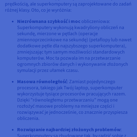
Dokumentacja
Dokumentacja
Dokumentacja
prędkością, ale superkomputery są zaprojektowane do zadań
Cennik
Roadmap & Changelog
Roadmap & Changelog
Roadmap & Changelog
Monitorowanie
różnej klasy. Oto, co je wyróżnia:
Dostępność według regionów
Dokumentacja
Niezrównana szybkość i moc
obliczeniowa:
Superkomputery wykonują kwadryliony obliczeń na
Roadmap & Changelog
Roadmap & Changelog
sekundę, mierzone w pętlach (operacje
zmiennoprzecinkowe na sekundę) (petaflopy lub nawet
dodatkowe pętle dla najszybszego superkomputera),
zmniejszając tym samym możliwości standardowych
komputerów. Moc ta pozwala im na przetwarzanie
ogromnych zbiorów danych i wykonywanie złożonych
symulacji przez ułamek czasu.
Masowa równoległość
: Zamiast pojedynczego
procesora, takiego jak Twój laptop, superkomputer
wykorzystuje tysiące procesorów pracujących razem.
Dzięki "równoległemu przetwarzaniu" mogą one
rozłożyć masowe problemy na mniejsze części i
rozwiązywać je jednocześnie, co znacznie przyspiesza
obliczenia.
Rozwiązanie najbardziej złożonych problemów
:
Superkomputery są zbudowane tak, by radzić sobie z