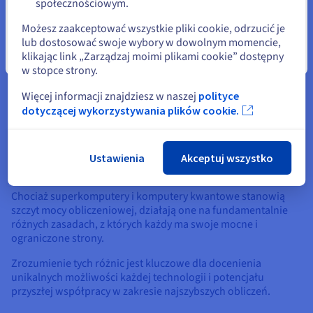
społecznościowym.
Specjalistyczne biblioteki i algorytmy są optymalizowane pod
kątem środowisk superkomputerowych, dostarczając
Możesz zaakceptować wszystkie pliki cookie, odrzucić je
wydajnych rozwiązań do codziennych zadań obliczeniowych.
lub dostosować swoje wybory w dowolnym momencie,
klikając link „Zarządzaj moimi plikami cookie” dostępny
Zamknij
Połączenie oprogramowania i algorytmów pozwala
w stopce strony.
superkomputerom na efektywne wykorzystanie ich dużej
mocy obliczeniowej do rozwiązywania złożonych problemów.
Więcej informacji znajdziesz w naszej
polityce
dotyczącej wykorzystywania plików cookie.
Superkomputery vs. Quantum
Ustawienia
Akceptuj wszystko
Computers
Chociaż superkomputery i komputery kwantowe stanowią
szczyt mocy obliczeniowej, działają one na fundamentalnie
różnych zasadach, z których każdy ma swoje mocne i
ograniczone strony.
Zrozumienie tych różnic jest kluczowe dla docenienia
unikalnych możliwości każdej technologii i potencjału
przyszłej współpracy w zakresie najszybszych obliczeń.