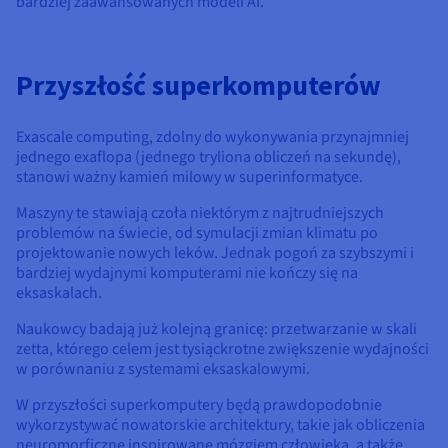
bardziej zaawansowanych modeli AI.
Przyszłość superkomputerów
Exascale computing, zdolny do wykonywania przynajmniej
jednego exaflopa (jednego tryliona obliczeń na sekundę),
stanowi ważny kamień milowy w superinformatyce.
Maszyny te stawiają czoła niektórym z najtrudniejszych
problemów na świecie, od symulacji zmian klimatu po
projektowanie nowych leków. Jednak pogoń za szybszymi i
bardziej wydajnymi komputerami nie kończy się na
eksaskalach.
Naukowcy badają już kolejną granicę: przetwarzanie w skali
zetta, którego celem jest tysiąckrotne zwiększenie wydajności
w porównaniu z systemami eksaskalowymi.
W przyszłości superkomputery będą prawdopodobnie
wykorzystywać nowatorskie architektury, takie jak obliczenia
neuromorficzne inspirowane mózgiem człowieka, a także