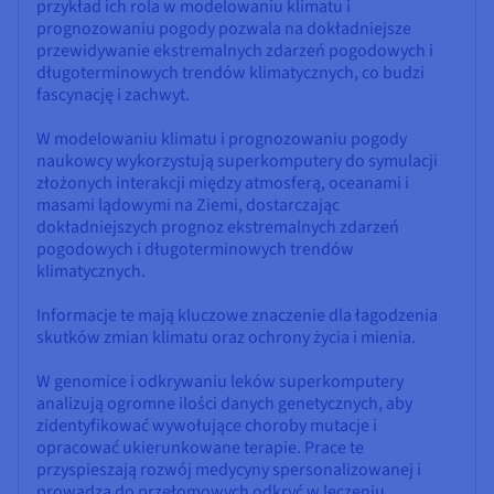
przykład ich rola w modelowaniu klimatu i
prognozowaniu pogody pozwala na dokładniejsze
przewidywanie ekstremalnych zdarzeń pogodowych i
długoterminowych trendów klimatycznych, co budzi
fascynację i zachwyt.
W modelowaniu klimatu i prognozowaniu pogody
naukowcy wykorzystują superkomputery do symulacji
złożonych interakcji między atmosferą, oceanami i
masami lądowymi na Ziemi, dostarczając
dokładniejszych prognoz ekstremalnych zdarzeń
pogodowych i długoterminowych trendów
klimatycznych.
Informacje te mają kluczowe znaczenie dla łagodzenia
skutków zmian klimatu oraz ochrony życia i mienia.
W genomice i odkrywaniu leków superkomputery
analizują ogromne ilości danych genetycznych, aby
zidentyfikować wywołujące choroby mutacje i
opracować ukierunkowane terapie. Prace te
przyspieszają rozwój medycyny spersonalizowanej i
prowadzą do przełomowych odkryć w leczeniu