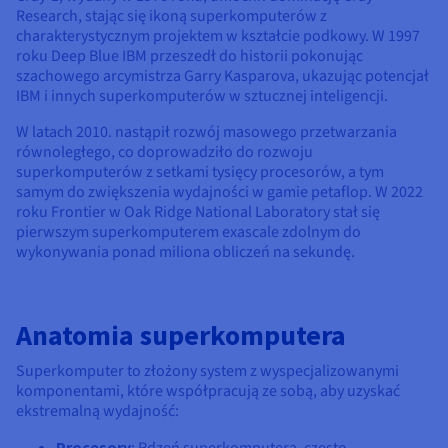
Research, stając się ikoną superkomputerów z
charakterystycznym projektem w kształcie podkowy. W 1997
roku Deep Blue IBM przeszedł do historii pokonując
szachowego arcymistrza Garry Kasparova, ukazując potencjał
IBM i innych superkomputerów w sztucznej inteligencji.
W latach 2010. nastąpił rozwój masowego przetwarzania
równoległego, co doprowadziło do rozwoju
superkomputerów z setkami tysięcy procesorów, a tym
samym do zwiększenia wydajności w gamie petaflop. W 2022
roku Frontier w Oak Ridge National Laboratory stał się
pierwszym superkomputerem exascale zdolnym do
wykonywania ponad miliona obliczeń na sekundę.
Anatomia superkomputera
Superkomputer to złożony system z wyspecjalizowanymi
komponentami, które współpracują ze sobą, aby uzyskać
ekstremalną wydajność:
Procesory