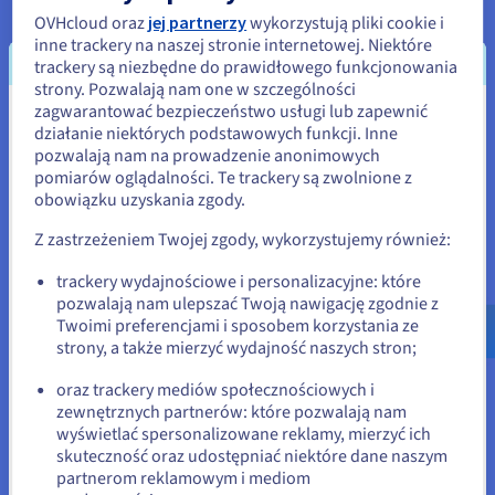
blokady, aby uzyskać ekstremalną wydajność. Architektury te,
OVHcloud oraz
jej partnerzy
wykorzystują pliki cookie i
wraz z innymi specjalistycznymi projektami, zapewniają
inne trackery na naszej stronie internetowej. Niektóre
infrastrukturę dla superkomputerów, aby sprostać
trackery są niezbędne do prawidłowego funkcjonowania
szerokiemu wachlarzowi wyzwań obliczeniowych.
strony. Pozwalają nam one w szczególności
zagwarantować bezpieczeństwo usługi lub zapewnić
Oprogramowanie i algorytmy dla
Wydaje się, że znajdujesz się w
działanie niektórych podstawowych funkcji. Inne
Supercomputingu
pozwalają nam na prowadzenie anonimowych
Stany Zjednoczone
pomiarów oglądalności. Te trackery są zwolnione z
Aby korzystać z mocy przetwarzania równoległego, konieczne
obowiązku uzyskania zgody.
Jeśli chcesz złożyć zamówienie w Stany Zjednoczone, wyszukaj
jest użycie specjalistycznego oprogramowania i algorytmów
odpowiednią stronę i załóż konto.
zaprojektowanych z myślą o wykorzystaniu unikalnych
Z zastrzeżeniem Twojej zgody, wykorzystujemy również:
możliwości superkomputera.
Go to Stany Zjednoczone website
trackery wydajnościowe i personalizacyjne: które
Te narzędzia i techniki pozwalają programistom skutecznie
pozwalają nam ulepszać Twoją nawigację zgodnie z
us.ovhcloud.com/
learn
Angielski
USD - $
rozłożyć zadania na kilka procesorów, zarządzać komunikacją
Twoimi preferencjami i sposobem korzystania ze
między nimi i zapewniać efektywne wykorzystanie zasobów.
strony, a także mierzyć wydajność naszych stron;
lub
Języki programowania, takie jak MPI (Message Passing
oraz trackery mediów społecznościowych i
Interface) i OpenMP (Open Multi-Processing) dostarczają
zewnętrznych partnerów: które pozwalają nam
Pozostań na bieżącej stronie
frameworki do tworzenia równoległych aplikacji,
wyświetlać spersonalizowane reklamy, mierzyć ich
umożliwiając programistom ekspresję najszybszej
skuteczność oraz udostępniać niektóre dane naszym
równoległości właściwej dla ich kodu.
partnerom reklamowym i mediom
Wybierz inną stronę