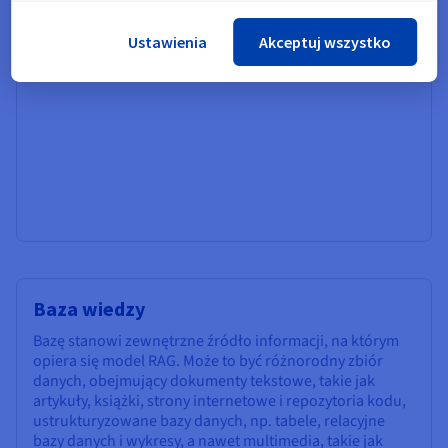
prezentować pozyskane informacje w sposób naturalny i
wciągający.
Ustawienia
Akceptuj wszystko
Baza wiedzy
Bazę stanowi zewnętrzne źródło informacji, na którym
opiera się model RAG. Może to być różnorodny zbiór
danych, obejmujący dokumenty tekstowe, takie jak
artykuły, książki, strony internetowe i repozytoria kodu,
ustrukturyzowane bazy danych, np. tabele, relacyjne
bazy danych i wykresy, a nawet multimedia, takie jak