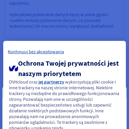
zapytaniu.
Hybrydowe pobieranie danych łączy w sobie gęste i
rzadkie metody pobierania danych, co pozwala
wykorzystać ich mocne strony i zwiększyć dokładność.
Kontynuuj bez akceptowania
Ranker
Ochrona Twojej prywatności jest
Po zidentyfikowaniu przez retrievera potencjalnie
naszym priorytetem
istotnych dokumentów ranker przystępuje do uściślenia
wyboru. Ocenia on pobrane dokumenty i szereguje je na
OVHcloud oraz
jej partnerzy
wykorzystują pliki cookie i
podstawie ich trafności w zapytaniu.
inne trackery na naszej stronie internetowej. Niektóre
trackery są niezbędne do prawidłowego funkcjonowania
Dzięki temu do generatora przekazywane są
strony. Pozwalają nam one w szczególności
najistotniejsze informacje. Metody szeregowania mogą
zagwarantować bezpieczeństwo usługi lub zapewnić
obejmować oceny podobieństwa, które mierzą
Wydaje się, że znajdujesz się w
działanie niektórych podstawowych funkcji. Inne
podobieństwo między zapytaniem a pobranymi
pozwalają nam na prowadzenie anonimowych
Stany Zjednoczone
dokumentami na podstawie ich osadzenia lub
pomiarów oglądalności. Te trackery są zwolnione z
nakładania się słów kluczowych; znaczenie
obowiązku uzyskania zgody.
Jeśli chcesz złożyć zamówienie w Stany Zjednoczone, wyszukaj