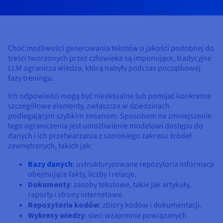
Dokumentacja
Dokumentacja
Dokumentacja
Cennik
Roadmap & Changelog
Roadmap & Changelog
Roadmap & Changelog
Monitorowanie
Dostępność według regionów
Dokumentacja
Roadmap & Changelog
Choć możliwości generowania tekstów o jakości podobnej do
Roadmap & Changelog
treści tworzonych przez człowieka są imponujące, tradycyjne
LLM ogranicza wiedza, którą nabyły podczas początkowej
fazy treningu.
Ich odpowiedzi mogą być nieaktualne lub pomijać konkretne
szczegółowe elementy, zwłaszcza w dziedzinach
podlegającym szybkim zmianom. Sposobem na zmniejszenie
tego ograniczenia jest umożliwienie modelowi dostępu do
danych i ich przetwarzania z szerokiego zakresu źródeł
zewnętrznych, takich jak:
Bazy danych
: ustrukturyzowane repozytoria informacji
obejmujące fakty, liczby i relacje.
Dokumenty
: zasoby tekstowe, takie jak artykuły,
raporty i strony internetowe.
Repozytoria kodów
: zbiory kodów i dokumentacji.
Wykresy wiedzy
: sieci wzajemnie powiązanych