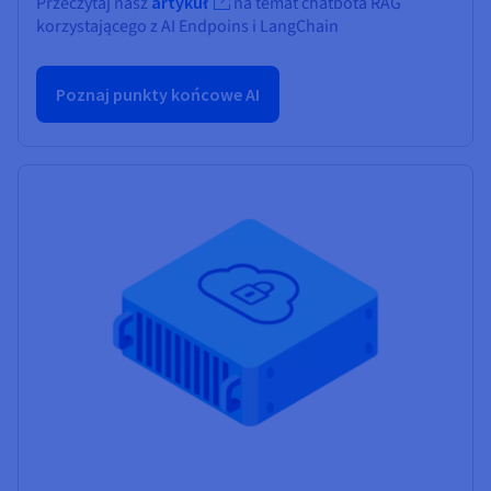
Przeczytaj nasz
artykuł
na temat chatbota RAG
korzystającego z AI Endpoins i LangChain
Poznaj punkty końcowe AI