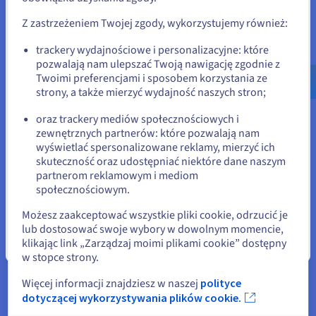
kontekstowe, ocenę, w jakim stopniu uzyskane
odpowiednią stronę i załóż konto.
informacje uwzględniają niuanse i cel zapytania; oraz
Z zastrzeżeniem Twojej zgody, wykorzystujemy również:
jakość źródła - priorytetowo są traktowane informacje z
wiarygodnych i pewnych źródeł.
Go to Stany Zjednoczone website
trackery wydajnościowe i personalizacyjne: które
pozwalają nam ulepszać Twoją nawigację zgodnie z
us.ovhcloud.com/
Angielski
USD - $
Twoimi preferencjami i sposobem korzystania ze
strony, a także mierzyć wydajność naszych stron;
lub
oraz trackery mediów społecznościowych i
zewnętrznych partnerów: które pozwalają nam
Pozostań na bieżącej stronie
wyświetlać spersonalizowane reklamy, mierzyć ich
skuteczność oraz udostępniać niektóre dane naszym
partnerom reklamowym i mediom
Generator
Wybierz inną stronę
społecznościowym.
Jest to główny element odpowiedzialny za
Możesz zaakceptować wszystkie pliki cookie, odrzucić je
wygenerowanie ostatecznej odpowiedzi. Duży model
lub dostosować swoje wybory w dowolnym momencie,
językowy (LLM) przyjmuje zazwyczaj uszeregowane
klikając link „Zarządzaj moimi plikami cookie” dostępny
dokumenty jako dane wejściowe i tworzy spójną
Zamknij
w stopce strony.
odpowiedź zawierającą potrzebne informacje - ale może
to być dowolny
generatywny model AI
.
Więcej informacji znajdziesz w naszej
polityce
dotyczącej wykorzystywania plików cookie.
Generator wykorzystuje swoją znajomość języka i
możliwości generowania, aby syntetyzować i