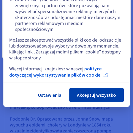
zewnętrznych partnerów: które pozwalają nam
Pozostań na bieżącej stronie
Poza zrozumieniem typów i narzędzi, wizualizacja danych w
wyświetlać spersonalizowane reklamy, mierzyć ich
działaniu ujawnia ich prawdziwą moc. Skuteczne wizualizacje
skuteczność oraz udostępniać niektóre dane naszym
nie tylko wyświetlają dane; opowiadają historie, napędzają
partnerom reklamowym i mediom
Wybierz inną stronę
zmiany i oferują nowe perspektywy. W tej sekcji analizowane
społecznościowym.
są realne wpływy, inspirujące techniki, znaczenie uwagi
Możesz zaakceptować wszystkie pliki cookie, odrzucić je
użytkowników oraz ekscytująca przyszłość dziedziny.
lub dostosować swoje wybory w dowolnym momencie,
klikając link „Zarządzaj moimi plikami cookie” dostępny
Zamknij
w stopce strony.
Case studies w skutecznej wizualizacji
Więcej informacji znajdziesz w naszej
polityce
Historia i współczesność są pełne przykładów, w których
dotyczącej wykorzystywania plików cookie.
wizualizacja danych była kluczowa. "Diagram przyczyn
śmiertelności" Florence Nightingale z 1850 roku, rodzaj
diagramu obszaru polarnego, silnie pokazał, że
Ustawienia
Akceptuj wszystko
większość ofiar śmiertelnych żołnierzy była
spowodowana chorobami, którym można zapobiegać, a
nie walką, co doprowadziło do reform sanitarnych.
Podobnie Dr. Opracowana przez Johna Snow mapa
wybuchu epidemii cholery w Londynie w 1854 roku
wizualnie zidentyfikowała zanieczyszczoną pompę