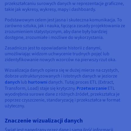
Dokumentacja
Dokumentacja
Dokumentacja
przekształcaniu surowych danych w reprezentacje graficzne,
Cennik
Roadmap & Changelog
Roadmap & Changelog
Roadmap & Changelog
Monitorowanie
takie jak wykresy, wykresy, mapy i dashboardy.
Dostępność według regionów
Podstawowym celem jest jasna i skuteczna komunikacja. To
Dokumentacja
zarówno sztuka, jak i nauka, łącząca zasady projektowania ze
Roadmap & Changelog
Roadmap & Changelog
zrozumieniem statystycznym, aby dane były bardziej
dostępne, zrozumiałe i możliwe do wykorzystania.
Zasadniczo jest to opowiadanie historii z danymi,
umożliwiając widzom uchwycenie trudnych pojęć lub
zidentyfikowanie nowych wzorców na pierwszy rzut oka.
Wizualizacja danych opiera się w dużej mierze na czystych,
dobrze ustrukturyzowanych i istotnych danych w jeziorze
danych
lub
hurtowni
danych. Tutaj proces ETL (Extract,
Transform, Load) staje się krytyczny.
Przetwarzanie
ETL
wyodrębnia surowe dane z różnych źródeł, przekształca je
poprzez czyszczenie, standaryzację i przekształca w format
użyteczny.
Znaczenie wizualizacji danych
Świat jest napędzany przez dane i sama ilość informacji