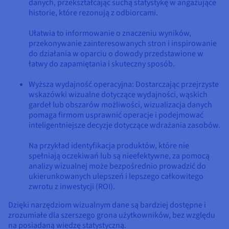
danych, przekształcając suchą statystykę w angażujące
historie, które rezonują z odbiorcami.
Ułatwia to informowanie o znaczeniu wyników,
przekonywanie zainteresowanych stron i inspirowanie
do działania w oparciu o dowody przedstawione w
łatwy do zapamiętania i skuteczny sposób.
Wyższa wydajność operacyjna: Dostarczając przejrzyste
wskazówki wizualne dotyczące wydajności, wąskich
gardeł lub obszarów możliwości, wizualizacja danych
pomaga firmom usprawnić operacje i podejmować
inteligentniejsze decyzje dotyczące wdrażania zasobów.
Na przykład identyfikacja produktów, które nie
spełniają oczekiwań lub są nieefektywne, za pomocą
analizy wizualnej może bezpośrednio prowadzić do
ukierunkowanych ulepszeń i lepszego całkowitego
zwrotu z inwestycji (ROI).
Dzięki narzędziom wizualnym dane są bardziej dostępne i
zrozumiałe dla szerszego grona użytkowników, bez względu
na posiadaną wiedzę statystyczną.