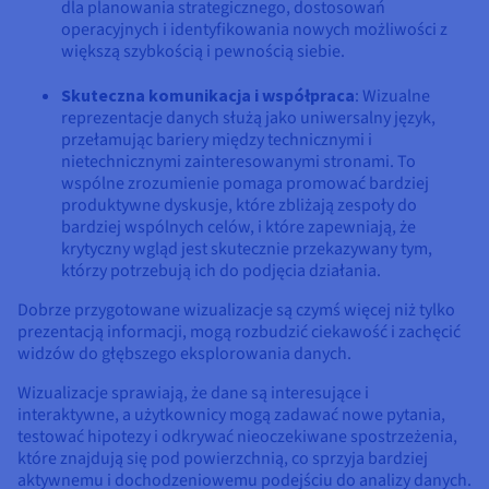
dla planowania strategicznego, dostosowań
operacyjnych i identyfikowania nowych możliwości z
większą szybkością i pewnością siebie.
Skuteczna komunikacja i współpraca
: Wizualne
reprezentacje danych służą jako uniwersalny język,
przełamując bariery między technicznymi i
nietechnicznymi zainteresowanymi stronami. To
wspólne zrozumienie pomaga promować bardziej
produktywne dyskusje, które zbliżają zespoły do
bardziej wspólnych celów, i które zapewniają, że
krytyczny wgląd jest skutecznie przekazywany tym,
którzy potrzebują ich do podjęcia działania.
Dobrze przygotowane wizualizacje są czymś więcej niż tylko
prezentacją informacji, mogą rozbudzić ciekawość i zachęcić
widzów do głębszego eksplorowania danych.
Wizualizacje sprawiają, że dane są interesujące i
interaktywne, a użytkownicy mogą zadawać nowe pytania,
testować hipotezy i odkrywać nieoczekiwane spostrzeżenia,
które znajdują się pod powierzchnią, co sprzyja bardziej
aktywnemu i dochodzeniowemu podejściu do analizy danych.