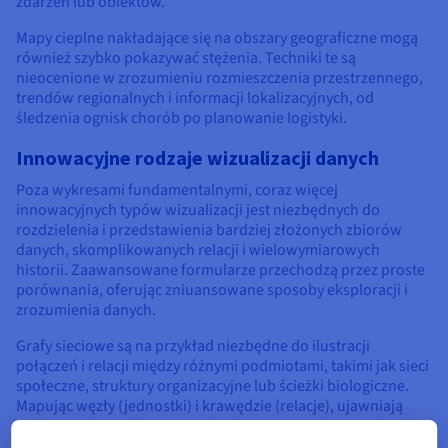
zdarzeń lub obiektów.
Mapy cieplne nakładające się na obszary geograficzne mogą
również szybko pokazywać stężenia. Techniki te są
nieocenione w zrozumieniu rozmieszczenia przestrzennego,
trendów regionalnych i informacji lokalizacyjnych, od
śledzenia ognisk chorób po planowanie logistyki.
Innowacyjne rodzaje wizualizacji danych
Poza wykresami fundamentalnymi, coraz więcej
innowacyjnych typów wizualizacji jest niezbędnych do
rozdzielenia i przedstawienia bardziej złożonych zbiorów
danych, skomplikowanych relacji i wielowymiarowych
historii. Zaawansowane formularze przechodzą przez proste
porównania, oferując zniuansowane sposoby eksploracji i
zrozumienia danych.
Grafy sieciowe są na przykład niezbędne do ilustracji
połączeń i relacji między różnymi podmiotami, takimi jak sieci
społeczne, struktury organizacyjne lub ścieżki biologiczne.
Mapując węzły (jednostki) i krawędzie (relacje), ujawniają
wzorce wpływu, klastry i punkty krytyczne w złożonych
systemach.