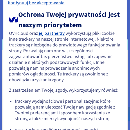
Kontynuuj bez akceptowania
Diagramy Sankey zapewniają jasny i intuicyjny sposób
Ochrona Twojej prywatności jest
wizualizacji przepływów i ich ilości między wieloma etapami
lub kategoriami. Są one szczególnie skuteczne w przypadku
naszym priorytetem
przenoszenia energii, przepływu materiałów w procesie lub
w przypadku ścieżek podróży klientów, których szerokość
OVHcloud oraz
jej partnerzy
wykorzystują pliki cookie i
pasma odpowiada wielkości przepływu.
inne trackery na naszej stronie internetowej. Niektóre
trackery są niezbędne do prawidłowego funkcjonowania
Do dalszego przesuwania granic dochodzi za sprawą
strony. Pozwalają nam one w szczególności
strumieni (lub ThemeRivers), które przedstawiają zmiany
zagwarantować bezpieczeństwo usługi lub zapewnić
Wydaje się, że znajdujesz się w
danych wolumetrycznych w czasie w różnych kategoriach,
działanie niektórych podstawowych funkcji. Inne
często przypominających płynącą rzekę, co jest idealne do
pozwalają nam na prowadzenie anonimowych
Stany Zjednoczone
wizualizacji zmieniających się trendów, takich jak
pomiarów oglądalności. Te trackery są zwolnione z
popularność tematów. Wykresy współrzędnych równoległych
obowiązku uzyskania zgody.
Jeśli chcesz złożyć zamówienie w Stany Zjednoczone, wyszukaj
pomagają w porównywaniu wielu zmiennych dla wielu
odpowiednią stronę i załóż konto.
punktów danych jednocześnie, odkrywając klastry i korelacje,
Z zastrzeżeniem Twojej zgody, wykorzystujemy również:
które mogą być ukryte w innych typach wykresów.
Go to Stany Zjednoczone website
trackery wydajnościowe i personalizacyjne: które
pozwalają nam ulepszać Twoją nawigację zgodnie z
us.ovhcloud.com/
Angielski
USD - $
Twoimi preferencjami i sposobem korzystania ze
Przykłady ważnych wizualizacji
strony, a także mierzyć wydajność naszych stron;
lub
danych
oraz trackery mediów społecznościowych i