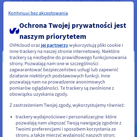
rozwiązaniami replikacyjnymi zwiększa odporność na
awarie i utratę danych.
Kontynuuj bez akceptowania
Ochrona Twojej prywatności jest
naszym priorytetem
OVHcloud oraz
jej partnerzy
wykorzystują pliki cookie i
inne trackery na naszej stronie internetowej. Niektóre
trackery są niezbędne do prawidłowego funkcjonowania
Uproszczone zarządzanie
strony. Pozwalają nam one w szczególności
BMR upraszcza procesy odzyskiwania dzięki
zagwarantować bezpieczeństwo usługi lub zapewnić
Wydaje się, że znajdujesz się w
automatyzacji. Administratorzy mogą planować kopie
działanie niektórych podstawowych funkcji. Inne
zapasowe, zarządzać nośnikami i centralnie
pozwalają nam na prowadzenie anonimowych
Stany Zjednoczone
monitorować zadania przywracania. Zaawansowane
pomiarów oglądalności. Te trackery są zwolnione z
narzędzia automatycznie wykrywają zmiany
obowiązku uzyskania zgody.
Jeśli chcesz złożyć zamówienie w Stany Zjednoczone, wyszukaj
sterowników i weryfikują mapowania dysków, co
odpowiednią stronę i załóż konto.
Z zastrzeżeniem Twojej zgody, wykorzystujemy również:
zmniejsza interwencję manualną.
Go to Stany Zjednoczone website
trackery wydajnościowe i personalizacyjne: które
pozwalają nam ulepszać Twoją nawigację zgodnie z
us.ovhcloud.com/
Angielski
USD - $
Twoimi preferencjami i sposobem korzystania ze
strony, a także mierzyć wydajność naszych stron;