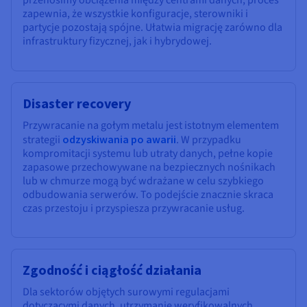
przenosimy obciążenia między centrami danych, proces
zapewnia, że wszystkie konfiguracje, sterowniki i
partycje pozostają spójne. Ułatwia migrację zarówno dla
infrastruktury fizycznej, jak i hybrydowej.
Disaster recovery
Przywracanie na gołym metalu jest istotnym elementem
strategii
odzyskiwania po awarii
. W przypadku
kompromitacji systemu lub utraty danych, pełne kopie
zapasowe przechowywane na bezpiecznych nośnikach
lub w chmurze mogą być wdrażane w celu szybkiego
odbudowania serwerów. To podejście znacznie skraca
czas przestoju i przyspiesza przywracanie usług.
Zgodność i ciągłość działania
Dla sektorów objętych surowymi regulacjami
dotyczącymi danych, utrzymanie weryfikowalnych