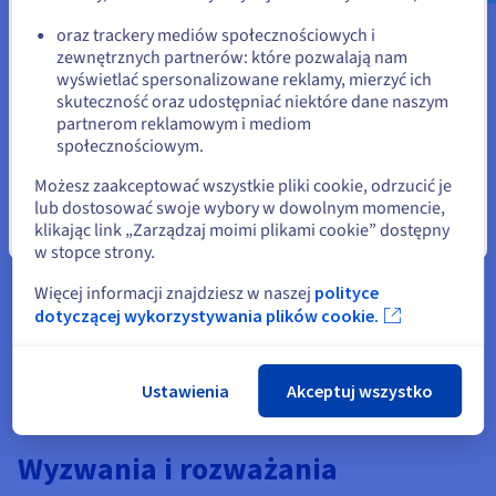
lub
oraz trackery mediów społecznościowych i
Efektywność kosztowa
zewnętrznych partnerów: które pozwalają nam
Pozostań na bieżącej stronie
wyświetlać spersonalizowane reklamy, mierzyć ich
Przywracanie na gołe metale ogranicza koszty
skuteczność oraz udostępniać niektóre dane naszym
infrastruktury poprzez konsolidację kopii zapasowych i
partnerom reklamowym i mediom
odzyskiwania w jeden proces. Przechowywanie obrazów
Wybierz inną stronę
społecznościowym.
systemu w
przechowywaniu danych
lub
przechowywaniu w chmurze
eliminuje potrzebę
Możesz zaakceptować wszystkie pliki cookie, odrzucić je
posiadania duplikatów serwerów lub nadmiarowego
lub dostosować swoje wybory w dowolnym momencie,
sprzętu. Z biegiem czasu, takie podejście przynosi
klikając link „Zarządzaj moimi plikami cookie” dostępny
Zamknij
zarówno efektywność operacyjną, jak i oszczędności
w stopce strony.
finansowe.
Więcej informacji znajdziesz w naszej
polityce
dotyczącej wykorzystywania plików cookie.
Ustawienia
Akceptuj wszystko
Wyzwania i rozważania