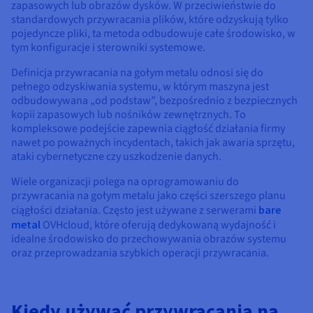
Dokumentacja
Dokumentacja
Dokumentacja
zapasowych lub obrazów dysków. W przeciwieństwie do
Cennik
Roadmap & Changelog
Roadmap & Changelog
Roadmap & Changelog
standardowych przywracania plików, które odzyskują tylko
Monitorowanie
Dostępność według regionów
pojedyncze pliki, ta metoda odbudowuje całe środowisko, w
Dokumentacja
tym konfiguracje i sterowniki systemowe.
Roadmap & Changelog
Roadmap & Changelog
Definicja przywracania na gołym metalu odnosi się do
pełnego odzyskiwania systemu, w którym maszyna jest
odbudowywana „od podstaw”, bezpośrednio z bezpiecznych
kopii zapasowych lub nośników zewnętrznych. To
kompleksowe podejście zapewnia ciągłość działania firmy
nawet po poważnych incydentach, takich jak awaria sprzętu,
ataki cybernetyczne czy uszkodzenie danych.
Wiele organizacji polega na oprogramowaniu do
przywracania na gołym metalu jako części szerszego planu
ciągłości działania. Często jest używane z serwerami
bare
metal
OVHcloud, które oferują dedykowaną wydajność i
idealne środowisko do przechowywania obrazów systemu
oraz przeprowadzania szybkich operacji przywracania.
Kiedy używać przywracania na