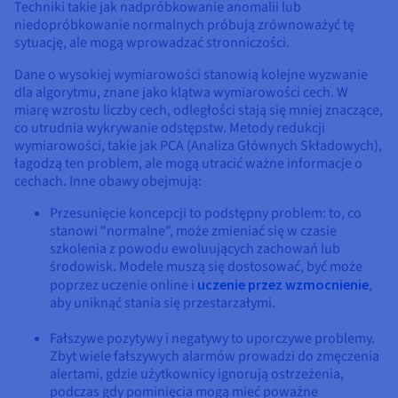
Techniki takie jak nadpróbkowanie anomalii lub
niedopróbkowanie normalnych próbują zrównoważyć tę
sytuację, ale mogą wprowadzać stronniczości.
Dane o wysokiej wymiarowości stanowią kolejne wyzwanie
dla algorytmu, znane jako klątwa wymiarowości cech. W
miarę wzrostu liczby cech, odległości stają się mniej znaczące,
co utrudnia wykrywanie odstępstw. Metody redukcji
wymiarowości, takie jak PCA (Analiza Głównych Składowych),
łagodzą ten problem, ale mogą utracić ważne informacje o
cechach. Inne obawy obejmują:
Przesunięcie koncepcji to podstępny problem: to, co
stanowi "normalne", może zmieniać się w czasie
szkolenia z powodu ewoluujących zachowań lub
środowisk. Modele muszą się dostosować, być może
poprzez uczenie online i
uczenie przez wzmocnienie
,
aby uniknąć stania się przestarzałymi.
Fałszywe pozytywy i negatywy to uporczywe problemy.
Zbyt wiele fałszywych alarmów prowadzi do zmęczenia
alertami, gdzie użytkownicy ignorują ostrzeżenia,
podczas gdy pominięcia mogą mieć poważne