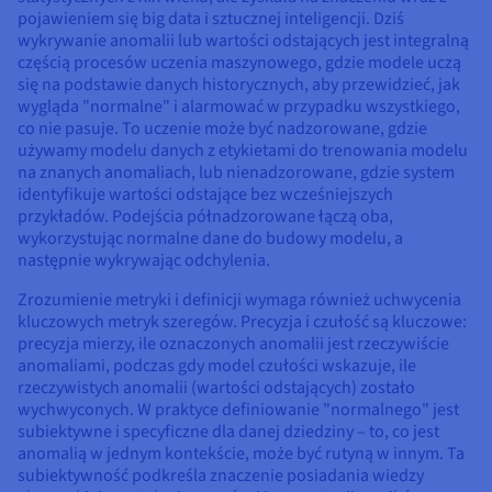
pojawieniem się big data i sztucznej inteligencji. Dziś
wykrywanie anomalii lub wartości odstających jest integralną
częścią procesów uczenia maszynowego, gdzie modele uczą
się na podstawie danych historycznych, aby przewidzieć, jak
wygląda "normalne" i alarmować w przypadku wszystkiego,
co nie pasuje. To uczenie może być nadzorowane, gdzie
używamy modelu danych z etykietami do trenowania modelu
na znanych anomaliach, lub nienadzorowane, gdzie system
identyfikuje wartości odstające bez wcześniejszych
przykładów. Podejścia półnadzorowane łączą oba,
wykorzystując normalne dane do budowy modelu, a
następnie wykrywając odchylenia.
Zrozumienie metryki i definicji wymaga również uchwycenia
kluczowych metryk szeregów. Precyzja i czułość są kluczowe:
precyzja mierzy, ile oznaczonych anomalii jest rzeczywiście
anomaliami, podczas gdy model czułości wskazuje, ile
rzeczywistych anomalii (wartości odstających) zostało
wychwyconych. W praktyce definiowanie "normalnego" jest
subiektywne i specyficzne dla danej dziedziny – to, co jest
anomalią w jednym kontekście, może być rutyną w innym. Ta
subiektywność podkreśla znaczenie posiadania wiedzy