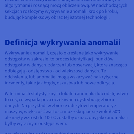
algorytmami i rosnącą mocą obliczeniową. W nadchodzących
sekcjach rozłożymy wykrywanie anomalii krok po kroku,
budując kompleksowy obraz tej istotnej technologii.
Definicja wykrywania anomalii
Wykrywanie anomalii, często określane jako wykrywanie
odstępstw w zakresie, to proces identyfikacji punktów
odstępstw w danych, zdarzeń lub obserwacji, które znacząco
odbiegają - odstępstwo - od większości danych. Te
odchylenia, lub anomalie, mogą wskazywać na krytyczne
incydenty, takie jak błędy, oszustwa lub nowe odkrycia.
W terminach statystycznych lokalna anomalia lub odstępstwo
to coś, co wypada poza oczekiwaną dystrybucję zbioru
danych. Na przykład, w zbiorze odczytów temperatury z
maszyny, większość wartości może skupiać się wokół 50°C,
ale nagły wzrost do 100°C zostałby oznaczony jako anomalia i
byłby wyraźnym odstępstwem.