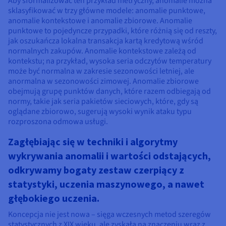
Aby sformalizować ten przykład metryczny, anomalie można
sklasyfikować w trzy główne modele: anomalie punktowe,
anomalie kontekstowe i anomalie zbiorowe. Anomalie
punktowe to pojedyncze przypadki, które różnią się od reszty,
jak oszukańcza lokalna transakcja kartą kredytową wśród
normalnych zakupów. Anomalie kontekstowe zależą od
kontekstu; na przykład, wysoka seria odczytów temperatury
może być normalna w zakresie sezonowości letniej, ale
anormalna w sezonowości zimowej. Anomalie zbiorowe
obejmują grupę punktów danych, które razem odbiegają od
normy, takie jak seria pakietów sieciowych, które, gdy są
oglądane zbiorowo, sugerują wysoki wynik ataku typu
rozproszona odmowa usługi.
Zagłębiając się w techniki i algorytmy
wykrywania anomalii i wartości odstających,
odkrywamy bogaty zestaw czerpiący z
statystyki, uczenia maszynowego, a nawet
głębokiego uczenia.
Koncepcja nie jest nowa – sięga wczesnych metod szeregów
statystycznych z XIX wieku, ale zyskała na znaczeniu wraz z