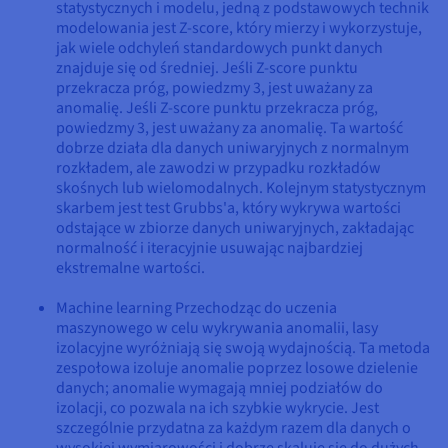
statystycznych i modelu, jedną z podstawowych technik
modelowania jest Z-score, który mierzy i wykorzystuje,
jak wiele odchyleń standardowych punkt danych
znajduje się od średniej. Jeśli Z-score punktu
przekracza próg, powiedzmy 3, jest uważany za
anomalię. Jeśli Z-score punktu przekracza próg,
powiedzmy 3, jest uważany za anomalię. Ta wartość
dobrze działa dla danych uniwaryjnych z normalnym
rozkładem, ale zawodzi w przypadku rozkładów
skośnych lub wielomodalnych. Kolejnym statystycznym
skarbem jest test Grubbs'a, który wykrywa wartości
odstające w zbiorze danych uniwaryjnych, zakładając
normalność i iteracyjnie usuwając najbardziej
ekstremalne wartości.
Machine learning Przechodząc do uczenia
maszynowego w celu wykrywania anomalii, lasy
izolacyjne wyróżniają się swoją wydajnością. Ta metoda
zespołowa izoluje anomalie poprzez losowe dzielenie
danych; anomalie wymagają mniej podziałów do
izolacji, co pozwala na ich szybkie wykrycie. Jest
szczególnie przydatna za każdym razem dla danych o
wysokiej wymiarowości i dobrze skaluje się do dużych