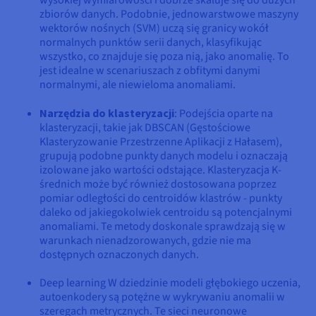
zbiorów danych. Podobnie, jednowarstwowe maszyny
wektorów nośnych (SVM) uczą się granicy wokół
normalnych punktów serii danych, klasyfikując
wszystko, co znajduje się poza nią, jako anomalię. To
jest idealne w scenariuszach z obfitymi danymi
normalnymi, ale niewieloma anomaliami.
Narzędzia do klasteryzacji
: Podejścia oparte na
klasteryzacji, takie jak DBSCAN (Gęstościowe
Klasteryzowanie Przestrzenne Aplikacji z Hałasem),
grupują podobne punkty danych modelu i oznaczają
izolowane jako wartości odstające. Klasteryzacja K-
średnich może być również dostosowana poprzez
pomiar odległości do centroidów klastrów - punkty
daleko od jakiegokolwiek centroidu są potencjalnymi
anomaliami. Te metody doskonale sprawdzają się w
warunkach nienadzorowanych, gdzie nie ma
dostępnych oznaczonych danych.
Deep learning W dziedzinie modeli głębokiego uczenia,
autoenkodery są potężne w wykrywaniu anomalii w
szeregach metrycznych. Te sieci neuronowe