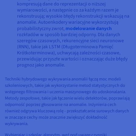
kompresują dane do reprezentacji o niższej
wymiarowości, a następnie co za każdym razem je
rekonstruują; wysokie błędy rekonstrukcji wskazują na
anomalie. Autoenkodery wariacyjne wykorzystują
probabilistyczny zwrot,
modelowanie danych
rozkładów w sposób bardziej odporny. Dla danych
szeregów czasowych, rekurencyjne sieci neuronowe
(RNN), takie jak LSTM (Długoterminowa Pamięć
Krótkoterminowa), uchwycają zależności czasowe,
przewidując przyszłe wartości i oznaczając duże błędy
prognoz jako anomalie.
Techniki hybrydowego wykrywania anomalii łączą moc modeli
szkoleniowych, takie jak wykorzystanie metod statystycznych do
wstępnego filtrowania i uczenia maszynowego do udoskonalania.
Metody zespołowe, takie jak łączenie wielu detektorów, poprawiają
odporność poprzez głosowanie na anomalie. Inżynieria cech
również odgrywa kluczową rolę - przekształcanie surowych danych
w znaczące cechy może znacznie zwiększyć dokładność
wykrywania.
Wybierając i szkoląc algorytm, weź pod uwagę czynniki