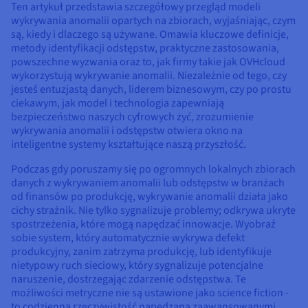
Dokumentacja
Dokumentacja
Dokumentacja
Ten artykuł przedstawia szczegółowy przegląd modeli
Cennik
Roadmap & Changelog
Roadmap & Changelog
Roadmap & Changelog
Monitorowanie
wykrywania anomalii opartych na zbiorach, wyjaśniając, czym
Dostępność według regionów
są, kiedy i dlaczego są używane. Omawia kluczowe definicje,
Dokumentacja
metody identyfikacji odstępstw, praktyczne zastosowania,
powszechne wyzwania oraz to, jak firmy takie jak OVHcloud
Roadmap & Changelog
Roadmap & Changelog
wykorzystują wykrywanie anomalii. Niezależnie od tego, czy
jesteś entuzjastą danych, liderem biznesowym, czy po prostu
ciekawym, jak model i technologia zapewniają
bezpieczeństwo naszych cyfrowych żyć, zrozumienie
wykrywania anomalii i odstępstw otwiera okno na
inteligentne systemy kształtujące naszą przyszłość.
Podczas gdy poruszamy się po ogromnych lokalnych zbiorach
danych z wykrywaniem anomalii lub odstępstw w branżach
od finansów po produkcję, wykrywanie anomalii działa jako
cichy strażnik. Nie tylko sygnalizuje problemy; odkrywa ukryte
spostrzeżenia, które mogą napędzać innowacje. Wyobraź
sobie system, który automatycznie wykrywa defekt
produkcyjny, zanim zatrzyma produkcję, lub identyfikuje
nietypowy ruch sieciowy, który sygnalizuje potencjalne
naruszenie, dostrzegając zdarzenie odstępstwa. Te
możliwości metryczne nie są ustawione jako science fiction -
to codzienna rzeczywistość napędzana zaawansowanymi