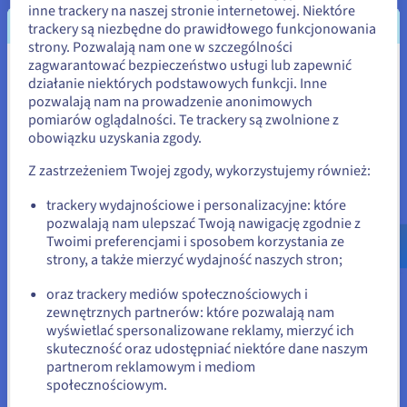
Produkcja Produkcja korzysta z algorytmu i wyborów
inne trackery na naszej stronie internetowej. Niektóre
modelu predykcyjnego w zakresie konserwacji. Czujniki
trackery są niezbędne do prawidłowego funkcjonowania
na maszynach wykrywają anomalie w wibracjach,
strony. Pozwalają nam one w szczególności
temperaturze lub dźwięku, przewidując awarie zanim
zagwarantować bezpieczeństwo usługi lub zapewnić
one wystąpią. To minimalizuje przestoje i obniża koszty
Wydaje się, że znajdujesz się w
działanie niektórych podstawowych funkcji. Inne
— pomyśl o linii lotniczej, która używa go do
pozwalają nam na prowadzenie anonimowych
Stany Zjednoczone
monitorowania silników odrzutowych, zapewniając
pomiarów oglądalności. Te trackery są zwolnione z
bezpieczne loty.
obowiązku uzyskania zgody.
Jeśli chcesz złożyć zamówienie w Stany Zjednoczone, wyszukaj
odpowiednią stronę i załóż konto.
Bezpieczeństwo:
Cyberbezpieczeństwo w dużej
Z zastrzeżeniem Twojej zgody, wykorzystujemy również:
mierze opiera się na wyborach modeli wykrywania
Go to Stany Zjednoczone website
anomalii, aby identyfikować zagrożenia jako część
trackery wydajnościowe i personalizacyjne: które
niezawodnego algorytmu. Systemy wykrywania
pozwalają nam ulepszać Twoją nawigację zgodnie z
us.ovhcloud.com/
Angielski
USD - $
intruzów analizują ruch sieciowy w poszukiwaniu
Twoimi preferencjami i sposobem korzystania ze
nietypowych wzorców, takich jak nagłe wycieki danych
strony, a także mierzyć wydajność naszych stron;
lub
lub nienormalne próby logowania. Rozróżnia między
łagodnymi anomaliami, takimi jak użytkownik pracujący
oraz trackery mediów społecznościowych i
późno, a złośliwymi, takimi jak haker badający luki.
zewnętrznych partnerów: które pozwalają nam
Pozostań na bieżącej stronie
wyświetlać spersonalizowane reklamy, mierzyć ich
Handel W e-commerce model wykrywania anomalii
skuteczność oraz udostępniać niektóre dane naszym
poprawia doświadczenia użytkowników, wykrywając
partnerom reklamowym i mediom
Wybierz inną stronę
fałszywe recenzje lub nietypowe zachowania
społecznościowym.
zakupowe, które mogą wskazywać na boty. Systemy