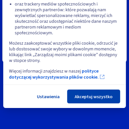
Dokumentacja
Dokumentacja
Dokumentacja
oraz trackery mediów społecznościowych i
Cennik
News
Roadmap & Changelog
Roadmap & Changelog
Roadmap & Changelog
Monitorowanie
zewnętrznych partnerów: które pozwalają nam
Pozostań na bieżącej stronie
Dostępność według regionów
wyświetlać spersonalizowane reklamy, mierzyć ich
Sieci społecznościowe
Dokumentacja
skuteczność oraz udostępniać niektóre dane naszym
Roadmap & Changelog
partnerom reklamowym i mediom
Roadmap & Changelog
Wybierz inną stronę
społecznościowym.
Możesz zaakceptować wszystkie pliki cookie, odrzucić je
lub dostosować swoje wybory w dowolnym momencie,
Pozostańmy w kontakcie
klikając link „Zarządzaj moimi plikami cookie” dostępny
Zamknij
w stopce strony.
Więcej informacji znajdziesz w naszej
polityce
dotyczącej wykorzystywania plików cookie.
Ustawienia
Akceptuj wszystko