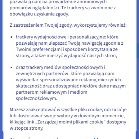
Stany Zjednoczone
pozwalają nam na prowadzenie anonimowych
pomiarów oglądalności. Te trackery są zwolnione z
Jeśli chcesz złożyć zamówienie w Stany Zjednoczone, wyszukaj
Nieprzenikniona forteca bezpieczeństwa
obowiązku uzyskania zgody.
odpowiednią stronę i załóż konto.
Wszystkie rozwiązania hostingu serwerów Minecraft
Z zastrzeżeniem Twojej zgody, wykorzystujemy również:
obejmują
Ochronę DDoS dla gier
zaprojektowaną specjalnie
Go to Stany Zjednoczone website
dla ruchu gier. Z ponad 30 zdefiniowanymi profilami,
trackery wydajnościowe i personalizacyjne: które
us.ovhcloud.com/
bare-metal
Angielski
USD
łagodzenie ataków jest automatyczne i świadome
pozwalają nam ulepszać Twoją nawigację zgodnie z
- $
protokołów. Ataki są filtrowane w czasie rzeczywistym,
Twoimi preferencjami i sposobem korzystania ze
chroniąc dostępność serwera, połączenia graczy i ogólną
strony, a także mierzyć wydajność naszych stron;
niezawodność usługi.
lub
oraz trackery mediów społecznościowych i
zewnętrznych partnerów: które pozwalają nam
Pozostań na bieżącej stronie
wyświetlać spersonalizowane reklamy, mierzyć ich
skuteczność oraz udostępniać niektóre dane naszym
Skalowanie, automatyzacja i
partnerom reklamowym i mediom
społecznościowym.
Wybierz inną stronę
profesjonalne operacje
Możesz zaakceptować wszystkie pliki cookie, odrzucić je
lub dostosować swoje wybory w dowolnym momencie,
klikając link „Zarządzaj moimi plikami cookie” dostępny
Zamknij
w stopce strony.