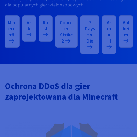
dla popularnych gier wieloosobowych:
Min
Ar
Ru
Count
7
Ar
Val
ecr
k
st
er
Days
m
hei
aft
Strike
to
a
m
2
Die
III
Ochrona DDoS dla gier
zaprojektowana dla Minecraft