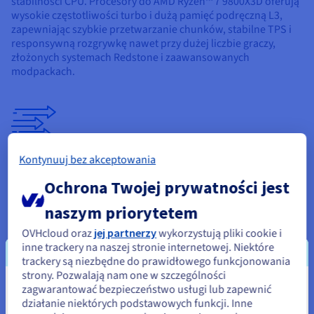
stabilności CPU. Procesory do AMD Ryzen™ 7 9800X3D oferują
wysokie częstotliwości turbo i dużą pamięć podręczną L3,
zapewniając szybkie przetwarzanie chunków, stabilne TPS i
responsywną rozgrywkę nawet przy dużej liczbie graczy,
złożonych systemach Redstone i zaawansowanych
modpackach.
Kontynuuj bez akceptowania
Kontrolowane opóźnienia i dostępność
Z 99,95% SLA i gwarantowaną przepustowością 1 Gbps,
Ochrona Twojej prywatności jest
serwery dedykowane zapewniają przewidywalne opóźnienia,
naszym priorytetem
stabilne połączenie i spójną dostępność. Gracze cieszą się
płynną rozgrywką w godzinach szczytu, podczas aktualizacji
OVHcloud oraz
jej partnerzy
wykorzystują pliki cookie i
treści i wydarzeń, podczas gdy operatorzy korzystają z
inne trackery na naszej stronie internetowej. Niektóre
niezawodnego hostingu w różnych regionach.
trackery są niezbędne do prawidłowego funkcjonowania
strony. Pozwalają nam one w szczególności
zagwarantować bezpieczeństwo usługi lub zapewnić
Wydaje się, że znajdujesz się w
działanie niektórych podstawowych funkcji. Inne