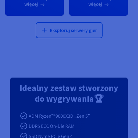
więcej
więcej
Eksploruj serwery gier
Idealny zestaw stworzony
do wygrywania🏆
ADM Ryzen™ 9000X3D „Zen 5”
DDR5 ECC On-Die RAM
SSD Nvme PCIe Gen 4