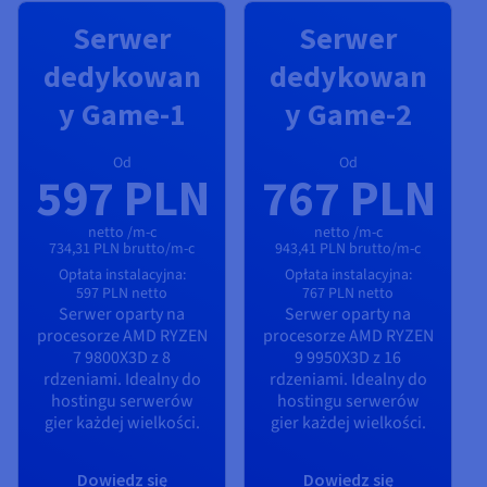
Serwer
Serwer
dedykowan
dedykowan
y Game-1
y Game-2
Od
Od
597 PLN
767 PLN
netto /m-c
netto /m-c
734,31 PLN brutto/m-c
943,41 PLN brutto/m-c
Opłata instalacyjna:
Opłata instalacyjna:
597 PLN
netto
767 PLN
netto
Serwer oparty na
Serwer oparty na
procesorze
AMD RYZEN
procesorze
AMD RYZEN
7 9800X3D
z
8
9 9950X3D
z
16
rdzeniami. Idealny do
rdzeniami. Idealny do
hostingu serwerów
hostingu serwerów
gier każdej wielkości.
gier każdej wielkości.
Dowiedz się
Dowiedz się