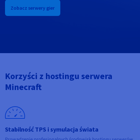
Dokumentacja
Dokumentacja
Dokumentacja
Cennik
Zobacz serwery gier
Roadmap & Changelog
Roadmap & Changelog
Roadmap & Changelog
Monitorowanie
Dostępność według regionów
Dokumentacja
Roadmap & Changelog
Roadmap & Changelog
Korzyści z hostingu serwera
Minecraft
Stabilność TPS i symulacja świata
Prowadzenie profesjonalnych środowisk hostingu serwerów