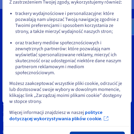
Dokumentacja
Dokumentacja
Dokumentacja
Z zastrzeżeniem Twojej zgody, wykorzystujemy również:
Cennik
Roadmap & Changelog
Roadmap & Changelog
Roadmap & Changelog
Monitorowanie
Go to Stany Zjednoczone website
Dostępność według regionów
trackery wydajnościowe i personalizacyjne: które
pozwalają nam ulepszać Twoją nawigację zgodnie z
us.ovhcloud.com/
Angielski
USD - $
Dokumentacja
Twoimi preferencjami i sposobem korzystania ze
Roadmap & Changelog
Roadmap & Changelog
strony, a także mierzyć wydajność naszych stron;
lub
Narzędzia
oraz trackery mediów społecznościowych i
Własność Intelektualna
zewnętrznych partnerów: które pozwalają nam
Pozostań na bieżącej stronie
wyświetlać spersonalizowane reklamy, mierzyć ich
Pomoc
skuteczność oraz udostępniać niektóre dane naszym
partnerom reklamowym i mediom
Wybierz inną stronę
Skontaktuj się z nami
społecznościowym.
Możesz zaakceptować wszystkie pliki cookie, odrzucić je
News
lub dostosować swoje wybory w dowolnym momencie,
klikając link „Zarządzaj moimi plikami cookie” dostępny
Sieci społecznościowe
Zamknij
w stopce strony.
Więcej informacji znajdziesz w naszej
polityce
dotyczącej wykorzystywania plików cookie.
Pozostańmy w kontakcie