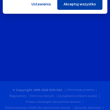
Ustawienia
Akceptuj wszystko
Informacje prawne
© Copyright 1999-2026 OVH SAS.
Regulaminy
Ochrona danych
Zarządzanie plikami cookie
Prawa i obowiązki abonentów domen
Dokumentacja ICANN dla abonentów domen
Sposoby płatności