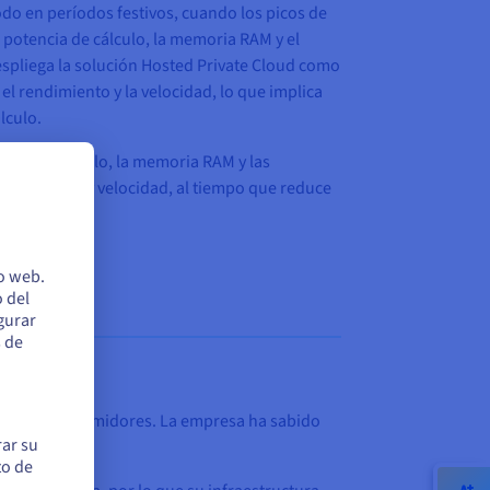
todo en períodos festivos, cuando los picos de
 potencia de cálculo, la memoria RAM y el
pliega la solución Hosted Private Cloud como
l rendimiento y la velocidad, lo que implica
lculo.
ncia de cálculo, la memoria RAM y las
rendimiento y velocidad, al tiempo que reduce
io web.
 del
egurar
s de
a por los consumidores. La empresa ha sabido
rar su
to de