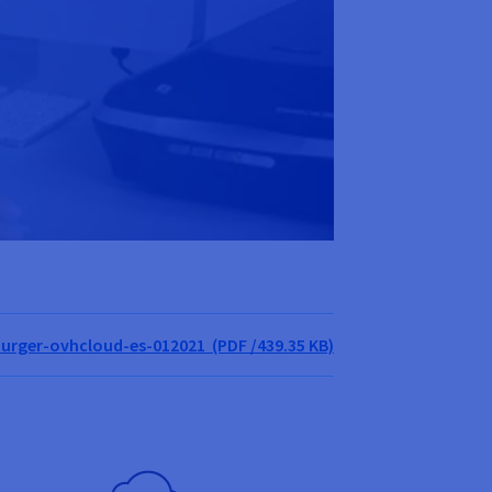
urger-ovhcloud-es-012021 (PDF /439.35 KB)