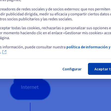
rtuales de las diferentes marcas completan ahora la oferta online 
o
odo el mundo pueden acceder a esta oferta en cualquier momento.
treadores de redes sociales y de socios externos: que nos permiten
dir publicidad dirigida, medir su eficacia y compartir ciertos datos
afíos propios de la industria del juguete, como los picos de deman
Permanezca en el sitio web actual
ros socios publicitarios y las redes sociales.
o a los clientes la experiencia de compra online a la que están aco
ra poder absorber fácilmente estos picos de carga sin tener que c
ceptar todas las cookies, rechazarlas o personalizar sus opciones 
er momento haciendo clic en el enlace «Gestionar mis cookies» acce
Seleccione otro sitio web
ra una gran flexibilidad de suministro y una escalabilidad capaz de
ágina.
a era indispensable poder realizar una rápida implementación con e
ue se concentra en un período de tiempo muy corto.
s información, puede consultar nuestra
política de información y
.
Cer
Configurar
Aceptar 