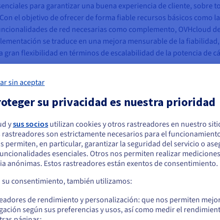
 esenciales para garantizar una buena experiencia de cliente, sobre 
Con el objetivo de ofrecer de forma fiable recursos básicos como la
funcionalidades de red necesarias como complemento, OVHcloud des
ementación se traduce en una mejora mensurable de la fiabilidad, e
gran flexibilidad en términos de escalabilidad de la potencia de cá
te Cloud de OVHcloud para garantizar recursos básicos como la pote
ar sin aceptar
 funcionamiento de su infraestructura. El SDDC ofrece fiabilidad, 
ibilidad en términos de escalabilidad y potencia de cálculo.
oteger su privacidad es nuestra prioridad
ud y
sus socios
utilizan cookies y otros rastreadores en nuestro sit
 rastreadores son estrictamente necesarios para el funcionamiento
arece que está ubicado en Estados Unidos
os permiten, en particular, garantizar la seguridad del servicio o as
 funcionalidades esenciales. Otros nos permiten realizar medicione
quiere hacer un pedido desde Estados Unidos, deberá buscar el sitio web
ia anónimas. Estos rastreadores están exentos de consentimiento.
cuado y crear una cuenta.
alabilidad que resista el paso del tiempo
a su consentimiento, también utilizamos:
ículos de ocio de Ravensburger es una marca de calidad muy valorad
Ve a la página web Estados Unidos
readores de rendimiento y personalización: que nos permiten mejo
redera de una larga tradición de juguetes educativos.
us.ovhcloud.com/
Inglés
USD - $
gación según sus preferencias y usos, así como medir el rendimien
tras páginas;