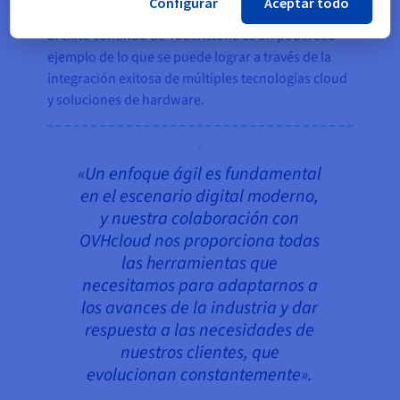
Configurar
Aceptar todo
El éxito continuo de Touchstone es un poderoso
ejemplo de lo que se puede lograr a través de la
integración exitosa de múltiples tecnologías cloud
y soluciones de hardware.
«Un enfoque ágil es fundamental
en el escenario digital moderno,
y nuestra colaboración con
OVHcloud nos proporciona todas
las herramientas que
necesitamos para adaptarnos a
los avances de la industria y dar
respuesta a las necesidades de
nuestros clientes, que
evolucionan constantemente».