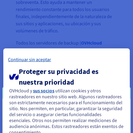
sobreventa. Esto ayuda a mantener un
rendimiento constante para todos los usuarios
finales, independientemente de la naturaleza de
sus sitios y aplicaciones, su ubicación y sus
volúmenes de tráfico.
Todos los servidores de backup (
OVHcloud
Storage Servers
) y los servidores DNS
secundarios (
OVHcloud SSD VPS
) están repartidos
Continuar sin aceptar
por la red mundial de datacenters de OVHcloud
Proteger su privacidad es
para garantizar una redundancia total. Cada
cuenta de hosting de cPanel se guarda
nuestra prioridad
automáticamente a diario, conservándose cada
OVHcloud y
sus socios
utilizan cookies y otros
copia de seguridad durante siete días (aunque
rastreadores en nuestro sitio web. Algunos rastreadores
algunos usuarios finales disponen de distintos
son estrictamente necesarios para el funcionamiento del
mecanismos de backup, que la infraestructura de
sitio. Nos permiten, en particular, garantizar la seguridad
Parece que está ubicado en Estados
del servicio o asegurar ciertas funcionalidades
Touchstone puede alojar fácilmente). Los equipos
Unidos
esenciales. Otros nos permiten realizar mediciones de
de desarrollo de los usuarios finales pueden
audiencia anónimas. Estos rastreadores están exentos de
descargar directamente todos los backups en
Si quiere hacer un pedido desde Estados Unidos, deberá buscar
consentimiento.