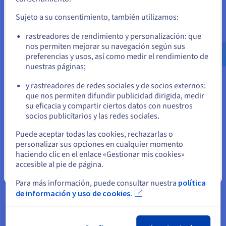
el sitio web adecuado y crear una cuenta.
cualquier momento.
Sujeto a su consentimiento, también utilizamos:
Ve a la página web Estados Unidos
rastreadores de rendimiento y personalización: que
us.ovhcloud.com/
Inglés
USD - $
nos permiten mejorar su navegación según sus
El resultado
preferencias y usos, así como medir el rendimiento de
nuestras páginas;
o
Desde 2005, la infraestructura mundial de
y rastreadores de redes sociales y de socios externos:
Touchstone ha demostrado ser una plataforma
Permanezca en el sitio web actual
que nos permiten difundir publicidad dirigida, medir
eficaz para seguir innovando. En concreto, la
su eficacia y compartir ciertos datos con nuestros
socios publicitarios y las redes sociales.
flexibilidad y escalabilidad de sus distintas
Seleccione otro sitio web
soluciones les ha permitido desplegar su servicio
Puede aceptar todas las cookies, rechazarlas o
de correo Enterprise (basado en servidores
personalizar sus opciones en cualquier momento
Windows de OVHcloud con el software
haciendo clic en el enlace «Gestionar mis cookies»
accesible al pie de página.
SmarterMail Enterprise), ofreciendo a los usuarios
Cerrar
finales una solución de correo flexible, sin
Para más información, puede consultar nuestra
política
limitaciones de espacio por usuario. Esto se
de información y uso de cookies.
consigue asignando recursos al dominio, en
función de las necesidades de cada usuario, con la
posibilidad de ajustarlos cuando sea necesario.