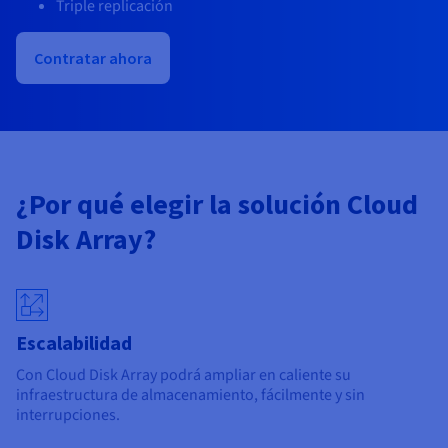
Documentación
Documentación
Triple replicación
Precios
Roadmap & Changelog
Roadmap & Changelog
Observabilidad
Disponibilidad por regiones
Contratar ahora
Documentación
Roadmap & Changelog
Roadmap y Changelog
¿Por qué elegir la solución Cloud
Disk Array?
Escalabilidad
Con Cloud Disk Array podrá ampliar en caliente su
infraestructura de almacenamiento, fácilmente y sin
interrupciones.