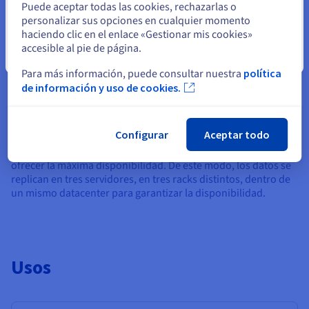
Puede aceptar todas las cookies, rechazarlas o
personalizar sus opciones en cualquier momento
haciendo clic en el enlace «Gestionar mis cookies»
accesible al pie de página.
Arquitectura redundada y de alta
Cerrar
Para más información, puede consultar nuestra
política
disponibilidad
de información y uso de cookies.
Gracias a la tecnología Ceph, Cloud Disk Array permite ofrecer
una arquitectura distribuida y redundada, sin punto de fallo
Configurar
Aceptar todo
único o SPOF («Single Point of Failure»). Además, cada bloque
se replica tres veces en tres dominios de error diferentes para
ofrecer la máxima disponibilidad. De este modo, los datos se
replican en tres servidores, en tres racks distintos, dentro de
un mismo datacenter para garantizar la disponibilidad.
Usos