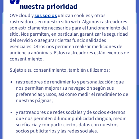
nuestra prioridad
Asimismo, es posible utilizar el servicio de almacenamiento
con diferentes modos de acceso para adaptarse a las cargas
OVHcloud y
sus socios
utilizan cookies y otros
de trabajo: almacenamiento en modo bloque a través de RBD,
rastreadores en nuestro sitio web. Algunos rastreadores
almacenamiento de archivos a través del sistema de archivos
son estrictamente necesarios para el funcionamiento del
CephFS o incluso almacenamiento de objetos a través de
sitio. Nos permiten, en particular, garantizar la seguridad
Parece que está ubicado en Estados
RADOS.
del servicio o asegurar ciertas funcionalidades
Unidos
esenciales. Otros nos permiten realizar mediciones de
audiencia anónimas. Estos rastreadores están exentos de
Si quiere hacer un pedido desde Estados Unidos, deberá buscar
consentimiento.
el sitio web adecuado y crear una cuenta.
Sujeto a su consentimiento, también utilizamos:
Ve a la página web Estados Unidos
rastreadores de rendimiento y personalización: que
us.ovhcloud.com/
Inglés
USD - $
nos permiten mejorar su navegación según sus
preferencias y usos, así como medir el rendimiento de
nuestras páginas;
o
y rastreadores de redes sociales y de socios externos:
Permanezca en el sitio web actual
que nos permiten difundir publicidad dirigida, medir
su eficacia y compartir ciertos datos con nuestros
socios publicitarios y las redes sociales.
Seleccione otro sitio web