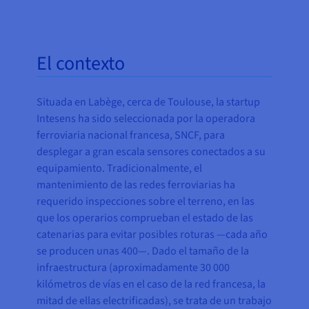
Documentación
Documentación
Precios
Roadmap & Changelog
Roadmap & Changelog
Observabilidad
Disponibilidad por regiones
Documentación
El contexto
Roadmap & Changelog
Roadmap y Changelog
Situada en Labège, cerca de Toulouse, la startup
Intesens ha sido seleccionada por la operadora
ferroviaria nacional francesa, SNCF, para
desplegar a gran escala sensores conectados a su
equipamiento. Tradicionalmente, el
mantenimiento de las redes ferroviarias ha
requerido inspecciones sobre el terreno, en las
que los operarios comprueban el estado de las
catenarias para evitar posibles roturas —cada año
se producen unas 400—. Dado el tamaño de la
infraestructura (aproximadamente 30 000
kilómetros de vías en el caso de la red francesa, la
mitad de ellas electrificadas), se trata de un trabajo