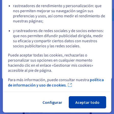
ascensores, escaleras mecánicas, bombas de
Ve a la página web Estados Unidos
rastreadores de rendimiento y personalización: que
agua... y, desde hace poco, las baterías de respaldo
us.ovhcloud.com/
Inglés
USD - $
nos permiten mejorar su navegación según sus
de los sistemas de alimentación interrumpida
preferencias y usos, así como medir el rendimiento de
instalados en dispositivos críticos». Y para
nuestras páginas;
o
aquellos a los que les frene la inversión inicial
y rastreadores de redes sociales y de socios externos:
necesaria para la adquisición y la instalación de los
Permanezca en el sitio web actual
que nos permiten difundir publicidad dirigida, medir
sensores conectados, Intesens pone a su
su eficacia y compartir ciertos datos con nuestros
disposición un tipo de financiación todavía poco
socios publicitarios y las redes sociales.
extendida en el sector del IoT: el «leasing». Pocas
Seleccione otro sitio web
Puede aceptar todas las cookies, rechazarlas o
veces la innovación es solo una cuestión
personalizar sus opciones en cualquier momento
tecnológica.
haciendo clic en el enlace «Gestionar mis cookies»
accesible al pie de página.
Cerrar
Para más información, puede consultar nuestra
política
de información y uso de cookies.
Configurar
Aceptar todo