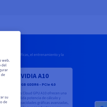
ciones científicas, el entrenamiento y la
io web.
 del
egurar
NVIDIA A10
s de
24 GB GDDR6 – PCIe 4.0
 y
Las Cloud GPU A10 ofrecen una
rar su
sólida potencia de cálculo y
to de
capacidades gráficas avanzadas,