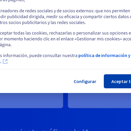
s aplicaciones de IA y deep
cargas de trabajo en la IA y el
o
arning más exigentes, como la
machine learning. Perfecto p
treadores de redes sociales y de socios externos: que nos permiten
ferencia de LLM y el
el deep learning y el cálculo
dir publicidad dirigida, medir su eficacia y compartir ciertos datos
trenamiento de redes
científico.
Permanezca en el sitio web actual
ros socios publicitarios y las redes sociales.
uronales complejas.
Desde
ceptar todas las cookies, rechazarlas o personalizar sus opciones 
Desde
$0.88
er momento haciendo clic en el enlace «Gestionar mis cookies» acce
Seleccione otro sitio web
$2.99
ágina.
s información, puede consultar nuestra
política de información y
/hora
.
/hora
Cer
Ver los precios
Configurar
Aceptar 
Ver los precios