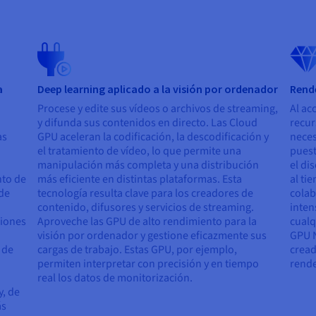
a
Deep learning aplicado a la visión por ordenador
Rende
Procese y edite sus vídeos o archivos de streaming,
Al ac
y difunda sus contenidos en directo. Las Cloud
recur
as
GPU aceleran la codificación, la descodificación y
neces
el tratamiento de vídeo, lo que permite una
puest
manipulación más completa y una distribución
el di
nto de
más eficiente en distintas plataformas. Esta
al ti
 de
tecnología resulta clave para los creadores de
colab
contenido, difusores y servicios de streaming.
inten
ciones
Aproveche las GPU de alto rendimiento para la
cualq
visión por ordenador y gestione eficazmente sus
GPU N
 de
cargas de trabajo. Estas GPU, por ejemplo,
cread
permiten interpretar con precisión y en tiempo
rende
real los datos de monitorización.
y, de
ás