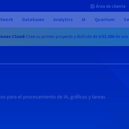
Área de cliente
etwork
Databases
Analytics
IA
Quantum
Se
iones Cloud:
Cree su primer proyecto y disfrute de
US$ 200
de uso
s para el procesamiento de IA, gráficos y tareas