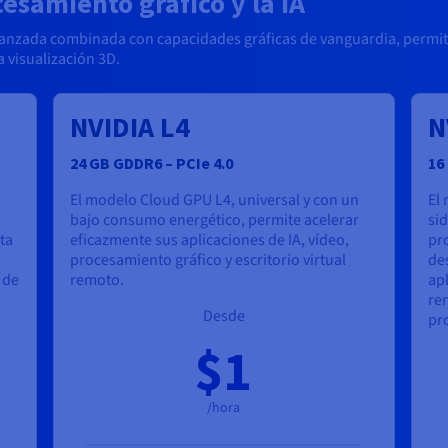
esamiento gráfico y la IA
vanzada combinada con capacidades gráficas de vanguardia, permi
a visualización 3D.
NVIDIA L4
N
24 GB GDDR6 – PCIe 4.0
16
El modelo Cloud GPU L4, universal y con un
El
bajo consumo energético, permite acelerar
si
ta
eficazmente sus aplicaciones de IA, vídeo,
pro
procesamiento gráfico y escritorio virtual
des
 de
remoto.
apl
ren
Desde
pr
$1
/hora