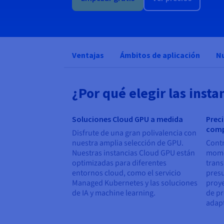
Ventajas
Ámbitos de aplicación
N
¿Por qué elegir las ins
Soluciones Cloud GPU a medida
Prec
comp
Disfrute de una gran polivalencia con
nuestra amplia selección de GPU.
Contr
Nuestras instancias Cloud GPU están
momen
optimizadas para diferentes
trans
entornos cloud, como el servicio
presu
Managed Kubernetes y las soluciones
proye
de IA y machine learning.
de pr
adap