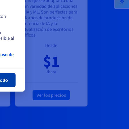
por lo que se adaptan a una
ara
gran variedad de aplicaciones
de IA y ML. Son perfectas para
 con
entornos de producción de
inferencia de IA y la
virtualización de escritorios
en
gráficos.
sible al
Desde
 uso de
$1
rar
/hora
todo
Ver los precios