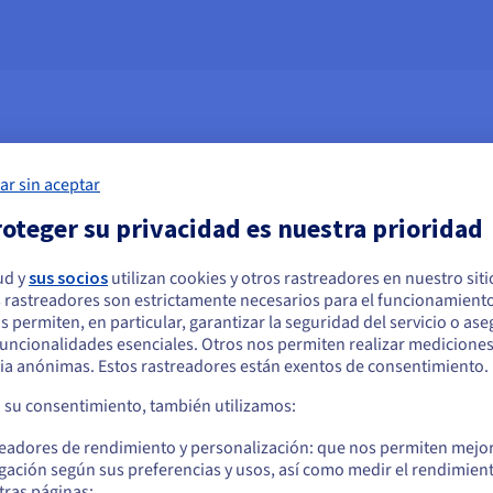
ar sin aceptar
de trabajo de IA
oteger su privacidad es nuestra prioridad
a de cálculo necesarias para tareas de alta precisión como las simula
ML).
ud y
sus socios
utilizan cookies y otros rastreadores en nuestro sit
 rastreadores son estrictamente necesarios para el funcionamiento
arece que está ubicado en Estados Unidos
os permiten, en particular, garantizar la seguridad del servicio o as
VIDIA H100
NVIDIA V100S
 funcionalidades esenciales. Otros nos permiten realizar medicione
quiere hacer un pedido desde Estados Unidos, deberá buscar el sitio web
ia anónimas. Estos rastreadores están exentos de consentimiento.
cuado y crear una cuenta.
 GB HBM2e – PCIe 5.0
32 GB HBM2 – PCIe 3.0
a su consentimiento, también utilizamos:
Ve a la página web Estados Unidos
s Cloud GPU H100, entre los
Modelo de Cloud GPU potente
readores de rendimiento y personalización: que nos permiten mejo
delos más avanzados de la
polivalente, especialmente
us.ovhcloud.com/
public-cloud
Inglés
USD - $
gación según sus preferencias y usos, así como medir el rendimien
ma NVIDIA, son perfectas para
diseñado para acelerar las
tras páginas;