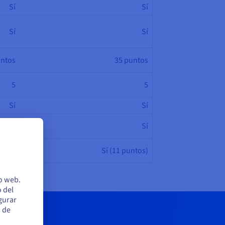
Sí
Sí
Sí
Sí
untos
35 puntos
5
5
Sí
Sí
Sí
Sí
No
Sí (11 puntos)
io web.
 del
egurar
s de