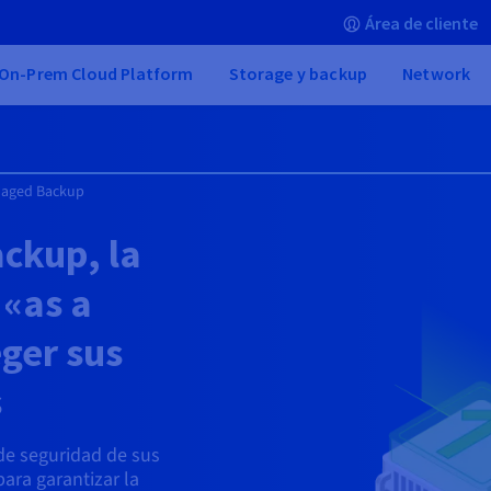
Área de cliente
On-Prem Cloud Platform
Storage y backup
Network
aged Backup
ckup, la
 «as a
ger sus
s
 de seguridad de sus
ara garantizar la