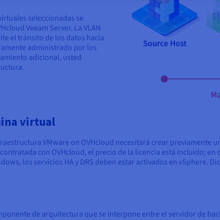
irtuales seleccionadas se
VHcloud Veeam Server. La VLAN
te el tránsito de los datos hacia
ramente administrado por los
amiento adicional, usted
ructura.
ina virtual
fraestructura VMware on OVHcloud necesitará crear previamente un
ntratada con OVHcloud, el precio de la licencia está incluido; en c
indows, los servicios HA y DRS deben estar activados en vSphere. Dic
nente de arquitectura que se interpone entre el servidor de back