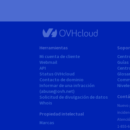
Herramientas
Sopor
Mi cuenta de cliente
Centr
Webmail
Guías
API
Centr
Status OVHcloud
Glosa
Contacto de dominio
Comm
Informar de una infracción
Nivele
(abuse@ovh.net)
Contá
Solicitud de divulgación de datos
Whois
Nuevo 
inciden
Propiedad intelectual
Atenció
Marcas
1-855-