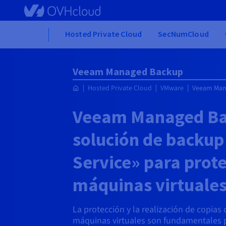
Skip to main content
Home
Hosted Private Cloud
SecNumCloud
Veeam Managed Backup
Hosted Private Cloud
VMware
Veeam Man
Veeam Managed Ba
solución de backup
Service» para prote
máquinas virtuale
La protección y la realización de copias
máquinas virtuales son fundamentales p