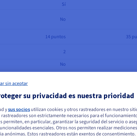
Sí
No
14 puntos
35 p
2
No
No
ar sin aceptar
No
oteger su privacidad es nuestra prioridad
ud y
sus socios
utilizan cookies y otros rastreadores en nuestro sit
 rastreadores son estrictamente necesarios para el funcionamiento
arece que está ubicado en Estados Unidos
os permiten, en particular, garantizar la seguridad del servicio o as
 funcionalidades esenciales. Otros nos permiten realizar medicione
quiere hacer un pedido desde Estados Unidos, deberá buscar el sitio web
ia anónimas. Estos rastreadores están exentos de consentimiento.
cuado y crear una cuenta.