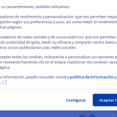
¿Necesita ayuda o información?
a su consentimiento, también utilizamos:
Ve a la página web Estados Unidos
i lo desea, uno de nuestros expertos puede llamarle de forma gratui
readores de rendimiento y personalización: que nos permiten mejo
us.ovhcloud.com/
hosted-private-cloud
Inglés
USD - $
gación según sus preferencias y usos, así como medir el rendimien
tras páginas;
Solicitar llamada
o
treadores de redes sociales y de socios externos: que nos permiten
dir publicidad dirigida, medir su eficacia y compartir ciertos datos
Permanezca en el sitio web actual
ros socios publicitarios y las redes sociales.
ceptar todas las cookies, rechazarlas o personalizar sus opciones 
er momento haciendo clic en el enlace «Gestionar mis cookies» acce
Seleccione otro sitio web
ágina.
o del sistema de backup
s información, puede consultar nuestra
política de información y
.
Cer
Configurar
Aceptar 
sin ocupar espacio