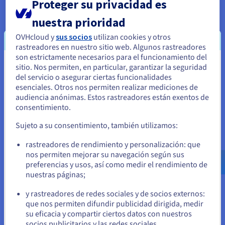
Proteger su privacidad es
ventilación convencionales— supuso una gran
nuestra prioridad
diferencia para ETC. «Nos vemos a como pioneros
creativos en nuestra industria», afirma Mosch.
OVHcloud y
sus socios
utilizan cookies y otros
«Por eso buscamos partners que compartan
rastreadores en nuestro sitio web. Algunos rastreadores
son estrictamente necesarios para el funcionamiento del
nuestra visión y nos ayuden a destacar entre la
sitio. Nos permiten, en particular, garantizar la seguridad
Parece que está ubicado en Estados
multitud. Y eso es lo que hace OVHcloud.»
del servicio o asegurar ciertas funcionalidades
Unidos
esenciales. Otros nos permiten realizar mediciones de
Debido a la gran complejidad de la arquitectura de
audiencia anónimas. Estos rastreadores están exentos de
Si quiere hacer un pedido desde Estados Unidos, deberá buscar
TI de ETC, migrar a OVHcloud implica un proceso
consentimiento.
el sitio web adecuado y crear una cuenta.
paso a paso y también supone una gran
Sujeto a su consentimiento, también utilizamos:
oportunidad para revisar y modernizar una amplia
Ve a la página web Estados Unidos
gama de sistemas. ETC inició la transición a
rastreadores de rendimiento y personalización: que
us.ovhcloud.com/
Inglés
USD - $
OVHcloud con un proyecto de cliente muy
nos permiten mejorar su navegación según sus
preferencias y usos, así como medir el rendimiento de
específico: un operador ferroviario privado que ya
nuestras páginas;
o
era cliente de ETC quería introducir 56 nuevos
trenes y tenía que integrarlos en su sistema desde
y rastreadores de redes sociales y de socios externos:
Permanezca en el sitio web actual
una perspectiva informática. «Fue una gran
que nos permiten difundir publicidad dirigida, medir
su eficacia y compartir ciertos datos con nuestros
oportunidad para utilizar Managed Kubernetes in
socios publicitarios y las redes sociales.