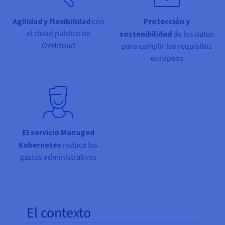
Documentación
Documentación
Precios
Roadmap & Changelog
Roadmap & Changelog
Observabilidad
Agilidad y flexibilidad
con
Protección y
Disponibilidad por regiones
el cloud público de
sostenibilidad
de los datos
Documentación
OVHcloud
para cumplir los requisitos
Roadmap & Changelog
Roadmap y Changelog
europeos
El servicio Managed
Kubernetes
reduce los
gastos administrativos
El contexto