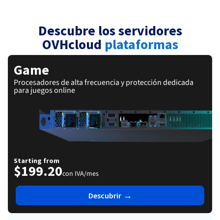
Documentación
Roadmap & Changelog
Precios
Roadmap & Changelog
Observabilidad
Disponibilidad por regiones
Descubre los servidores
Documentación
Roadmap & Changelog
OVHcloud
plataformas
Roadmap y Changelog
Game
Procesadores de alta frecuencia y protección dedicada
para juegos online
Starting from
$199.20
con IVA/mes
→
Descubrir