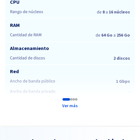
CPU
Rango de núcleos
de
8
a
16 núcleos
RAM
Cantidad de RAM
de
64 Go
a
256 Go
Almacenamiento
Cantidad de discos
2 discos
Red
Ancho de banda público
1 Gbps
Ancho de banda privado
-
Ver más