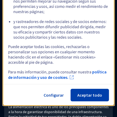
nos permiten mejorar su navegación según sus
preferencias y usos, así como medir el rendimiento de
Opcional
nuestras páginas;
y rastreadores de redes sociales y de socios externos:
que nos permiten difundir publicidad dirigida, medir
su eficacia y compartir ciertos datos con nuestros
Veeam Enterprise Plus
socios publicitarios y las redes sociales.
Despliega tu plataforma Veeam Backup & Replication y utiliza
las licencias Enterprise Plus de OVHcloud para realizar la copia
Puede aceptar todas las cookies, rechazarlas o
de seguridad, la restauración y la replicación de tus cargas de
personalizar sus opciones en cualquier momento
trabajo críticas, incluyendo VMware, Nutanix, los servidores
haciendo clic en el enlace «Gestionar mis cookies»
físicos Windows y Linux, e incluso los almacenamientos NAS.
Más información
accesible al pie de página.
Para más información, puede consultar nuestra
política
de información y uso de cookies.
Opcional
Configurar
Aceptar todo
Doble fuente de alimentación (2xPSU)
La alimentación eléctrica es uno de los principales componentes
a la hora de garantizar disponibilidad de una infraestructura.