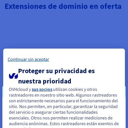
Extensiones de dominio en oferta
Continuar sin aceptar
Proteger su privacidad es
nuestra prioridad
OVHcloud y
sus socios
utilizan cookies y otros
rastreadores en nuestro sitio web. Algunos rastreadores
son estrictamente necesarios para el funcionamiento del
sitio. Nos permiten, en particular, garantizar la seguridad
Parece que está ubicado en Estados
del servicio o asegurar ciertas funcionalidades
Unidos
esenciales. Otros nos permiten realizar mediciones de
audiencia anónimas. Estos rastreadores están exentos de
Si quiere hacer un pedido desde Estados Unidos, deberá buscar