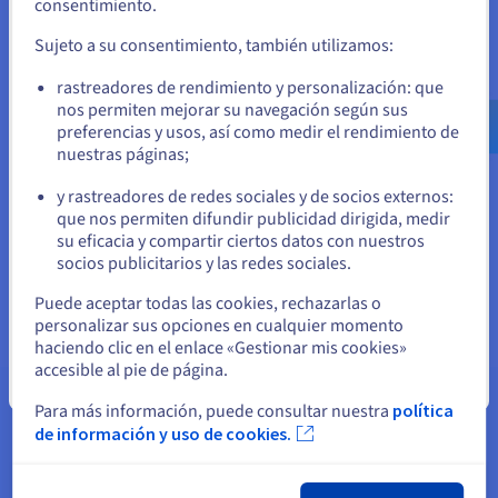
consentimiento.
el sitio web adecuado y crear una cuenta.
Sujeto a su consentimiento, también utilizamos:
Ve a la página web Estados Unidos
rastreadores de rendimiento y personalización: que
us.ovhcloud.com/
Inglés
USD - $
nos permiten mejorar su navegación según sus
preferencias y usos, así como medir el rendimiento de
nuestras páginas;
o
y rastreadores de redes sociales y de socios externos:
Permanezca en el sitio web actual
que nos permiten difundir publicidad dirigida, medir
su eficacia y compartir ciertos datos con nuestros
Extensiones de dominio en oferta
socios publicitarios y las redes sociales.
Seleccione otro sitio web
Puede aceptar todas las cookies, rechazarlas o
personalizar sus opciones en cualquier momento
haciendo clic en el enlace «Gestionar mis cookies»
accesible al pie de página.
Cerrar
Para más información, puede consultar nuestra
política
de información y uso de cookies.
Buscar dominios disponibles