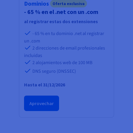
Documentación
Documentación
Dominios
Oferta exclusiva
Precios
Roadmap & Changelog
Roadmap & Changelog
Observabilidad
- 65 % en el .net con un .com
Disponibilidad por regiones
Documentación
al registrar estas dos extensiones
Roadmap & Changelog
Roadmap y Changelog
- 65 % en tu dominio .net al registrar
un .com
2 direcciones de email profesionales
incluidas
2 alojamientos web de
100 MB
DNS seguro (DNSSEC)
Hasta el 31/12/2026
Aprovechar