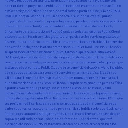
nuevo o no, puede solicitar esta oferta, siempre y cuando no haya creado con
anterioridad un proyecto de Public Cloud, independientemente de si este último
está o no vigente. Activable en pedidos realizados a partir del 1 de julio de 2022 a
las 00:00 (hora de Madrid). El titular debe activar el cupón al crear su primer
proyecto de Public Cloud. El cupón solo es válido para la contratación de servicios
prestados por OVHcloud, directamente a través del sitio web de OVHcloud y
únicamente para las soluciones Public Cloud, en todas las regiones Public Cloud
disponibles, sin incluir servicios gratuitos (en particular, los servicios gratuitos en
fase de prueba beta). No acumulable a otras promociones aplicables a los servicios
en cuestión, incluyendo la oferta promocional «Public Cloud Free Trial». El cupón
se aplica sobre el precio estándar público, tal como aparece en el sitio web de
OVHcloud, sin que este sea objeto de ningún tipo de descuento. El valor del cupón
se expresa en la moneda que se muestra públicamente en el mercado o país al que
está asociado el contrato Public Cloud que se beneficia del cupón, IVA no incluido,
y solo puede utilizarse para consumir servicios en la misma divisa. El cupón es
válido para el consumo de servicios disponibles normalmente en el mercado al
que está asociado el ID de cliente utilizado. El cupón se asigna a una persona física
o jurídica concreta que ya tenga una cuenta de cliente de OVHcloud, y está
asociado a su ID de cliente (identificador único). En caso de que la persona física o
jurídica disponga de varios ID de cliente, el cupón se asociará a un único ID, sin que
sea posible modificar la cuenta de cliente asociada al cupón ni beneficiarse de
varios cupones. Así pues, una misma persona física o jurídica solo podrá utilizar un
único cupón, aunque disponga de varios ID de cliente diferentes. En caso de que el
cupón sea utilizado por un ID de cliente diferente al ID de cliente al que está
asociado el cupón, OVHcloud se reserva el derecho a cancelar o dar de baja los