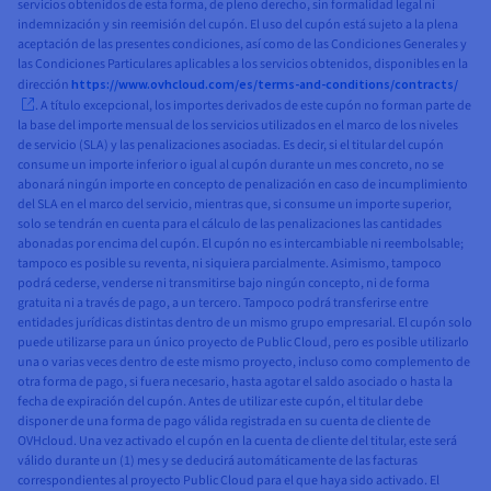
servicios obtenidos de esta forma, de pleno derecho, sin formalidad legal ni
indemnización y sin reemisión del cupón. El uso del cupón está sujeto a la plena
aceptación de las presentes condiciones, así como de las Condiciones Generales y
las Condiciones Particulares aplicables a los servicios obtenidos, disponibles en la
dirección
https://www.ovhcloud.com/es/terms-and-conditions/contracts/
. A título excepcional, los importes derivados de este cupón no forman parte de
la base del importe mensual de los servicios utilizados en el marco de los niveles
de servicio (SLA) y las penalizaciones asociadas. Es decir, si el titular del cupón
consume un importe inferior o igual al cupón durante un mes concreto, no se
abonará ningún importe en concepto de penalización en caso de incumplimiento
del SLA en el marco del servicio, mientras que, si consume un importe superior,
solo se tendrán en cuenta para el cálculo de las penalizaciones las cantidades
abonadas por encima del cupón. El cupón no es intercambiable ni reembolsable;
tampoco es posible su reventa, ni siquiera parcialmente. Asimismo, tampoco
podrá cederse, venderse ni transmitirse bajo ningún concepto, ni de forma
gratuita ni a través de pago, a un tercero. Tampoco podrá transferirse entre
entidades jurídicas distintas dentro de un mismo grupo empresarial. El cupón solo
puede utilizarse para un único proyecto de Public Cloud, pero es posible utilizarlo
una o varias veces dentro de este mismo proyecto, incluso como complemento de
otra forma de pago, si fuera necesario, hasta agotar el saldo asociado o hasta la
fecha de expiración del cupón. Antes de utilizar este cupón, el titular debe
disponer de una forma de pago válida registrada en su cuenta de cliente de
OVHcloud. Una vez activado el cupón en la cuenta de cliente del titular, este será
válido durante un (1) mes y se deducirá automáticamente de las facturas
correspondientes al proyecto Public Cloud para el que haya sido activado. El