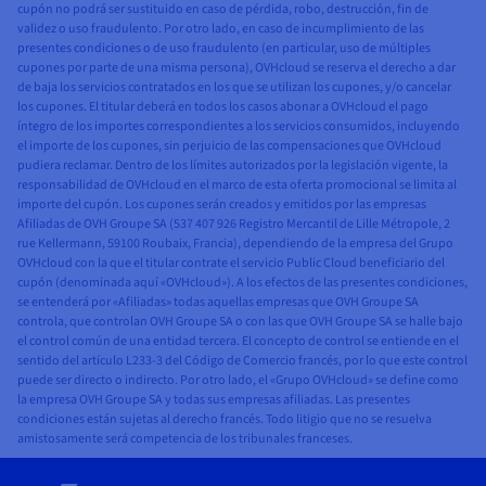
cupón no podrá ser sustituido en caso de pérdida, robo, destrucción, fin de
validez o uso fraudulento. Por otro lado, en caso de incumplimiento de las
presentes condiciones o de uso fraudulento (en particular, uso de múltiples
cupones por parte de una misma persona), OVHcloud se reserva el derecho a dar
de baja los servicios contratados en los que se utilizan los cupones, y/o cancelar
los cupones. El titular deberá en todos los casos abonar a OVHcloud el pago
íntegro de los importes correspondientes a los servicios consumidos, incluyendo
el importe de los cupones, sin perjuicio de las compensaciones que OVHcloud
pudiera reclamar. Dentro de los límites autorizados por la legislación vigente, la
responsabilidad de OVHcloud en el marco de esta oferta promocional se limita al
importe del cupón. Los cupones serán creados y emitidos por las empresas
Afiliadas de OVH Groupe SA (537 407 926 Registro Mercantil de Lille Métropole, 2
rue Kellermann, 59100 Roubaix, Francia), dependiendo de la empresa del Grupo
OVHcloud con la que el titular contrate el servicio Public Cloud beneficiario del
cupón (denominada aquí «OVHcloud»). A los efectos de las presentes condiciones,
se entenderá por «Afiliadas» todas aquellas empresas que OVH Groupe SA
controla, que controlan OVH Groupe SA o con las que OVH Groupe SA se halle bajo
el control común de una entidad tercera. El concepto de control se entiende en el
sentido del artículo L233-3 del Código de Comercio francés, por lo que este control
puede ser directo o indirecto. Por otro lado, el «Grupo OVHcloud» se define como
la empresa OVH Groupe SA y todas sus empresas afiliadas. Las presentes
condiciones están sujetas al derecho francés. Todo litigio que no se resuelva
amistosamente será competencia de los tribunales franceses.