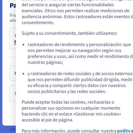
Ver los casos de uso
Parece que está ubicado en Estados Un
del servicio o asegurar ciertas funcionalidades
esenciales. Otros nos permiten realizar mediciones de
¿Para qué contextos? Sector público, empresas reguladas u
Si quiere hacer un pedido desde Estados Unidos, deberá buscar el siti
audiencia anónimas. Estos rastreadores están exentos 
organizaciones que exigen soberanía y cumplimiento
adecuado y crear una cuenta.
consentimiento.
normativo.
Sujeto a su consentimiento, también utilizamos:
Ve a la página web Estados Unidos
us.ovhcloud.com/
Inglés
USD - $
Sector público
rastreadores de rendimiento y personalización: que
nos permiten mejorar su navegación según sus
El MCN recomienda el uso de Landing Zones alineadas
preferencias y usos, así como medir el rendimiento d
o
con PBMM. El perfil específico para administraciones
nuestras páginas;
públicas de OVHcloud responde a esta necesidad con
una matriz de controles y una documentación adaptada
Permanezca en el sitio web actual
y rastreadores de redes sociales y de socios externos
a la contratación pública.
que nos permiten difundir publicidad dirigida, medir
su eficacia y compartir ciertos datos con nuestros
socios publicitarios y las redes sociales.
Seleccione otro sitio web
Puede aceptar todas las cookies, rechazarlas o
Múltiples proyectos
personalizar sus opciones en cualquier momento
haciendo clic en el enlace «Gestionar mis cookies»
Gestión de varios proyectos en una misma red aislada,
accesible al pie de página.
cortafuegos de nueva generación (p. ej., OPNsense) y
costes controlados. La opción perfecta para empezar o
Para más información, puede consultar nuestra
polític